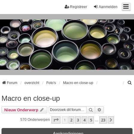
Registreer
Aanmelden
Forum
overzicht
Foto's
Macro en close-up
Macro en close-up
k
Zoek
Uitgebreid Zoeke
Nieuw Onderwerp
Pagina
1
Van
23
1
2
3
4
5
23
Volgende
570 Onderwerpen
…
Aankondigingen