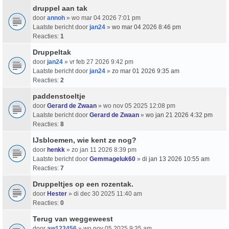
druppel aan tak
door
annoh
» wo mar 04 2026 7:01 pm
Laatste bericht door
jan24
»
wo mar 04 2026 8:46 pm
Reacties:
1
Druppeltak
door
jan24
» vr feb 27 2026 9:42 pm
Laatste bericht door
jan24
»
zo mar 01 2026 9:35 am
Reacties:
2
paddenstoeltje
door
Gerard de Zwaan
» wo nov 05 2025 12:08 pm
Laatste bericht door
Gerard de Zwaan
»
wo jan 21 2026 4:32 pm
Reacties:
8
IJsbloemen, wie kent ze nog?
door
henkk
» zo jan 11 2026 8:39 pm
Laatste bericht door
Gemmageluk60
»
di jan 13 2026 10:55 am
Reacties:
7
Druppeltjes op een rozentak.
door
Hester
» di dec 30 2025 11:40 am
Reacties:
0
Terug van weggeweest
door
aw123456
» wo nov 05 2025 9:35 am