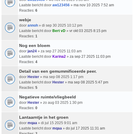
Laatste bericht door
aw123456
»
ma nov 10 2025 7:52 am
Reacties:
6
webje
door
annoh
» di sep 30 2025 10:12 pm
Laatste bericht door
Bert vD
»
vr okt 03 2025 8:15 pm
Reacties:
1
Nog een bloem
door
jan24
» za sep 27 2025 11:03 am
Laatste bericht door
Karina2
»
za sep 27 2025 11:03 pm
Reacties:
4
Detail van een gemummificeerde peer.
door
Hester
» ma sep 08 2025 1:17 pm
Laatste bericht door
Hester
»
ma sep 08 2025 5:47 pm
Reacties:
5
Negatieve ruimte/vliegbeeld
door
Hester
» zo aug 03 2025 1:30 pm
Reacties:
0
Lantaarntje in het groen
door
mqaa
» di jul 15 2025 9:01 am
Laatste bericht door
mqaa
»
do jul 17 2025 11:31 am
Reacties:
2