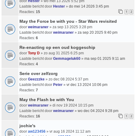
door
Hester
» wo mei 13 2026 5:52 pm
Laatste bericht door
Hester
»
do mei 14 2026 3:45 pm
Reacties:
15
1
2
May the Force be with you - Star Wars revisited
door
weimaraner
» za sep 13 2025 3:28 pm
Laatste bericht door
weimaraner
»
za sep 20 2025 9:40 pm
Reacties:
6
Re-enacting op een oud koggeschip
door
Tony D
» zo aug 31 2025 6:25 pm
Laatste bericht door
Gemmageluk60
»
ma sep 01 2025 9:11 am
Reacties:
4
Serie over zelfzorg
door
Geezzzke
» zo dec 08 2024 5:37 pm
Laatste bericht door
Peter
»
vr dec 13 2024 10:06 pm
Reacties:
7
May the Flash be with You
door
weimaraner
» di nov 19 2024 10:15 pm
Laatste bericht door
weimaraner
»
wo dec 04 2024 9:28 pm
Reacties:
16
1
2
jochie's
door
aw123456
» vr aug 16 2024 11:12 am