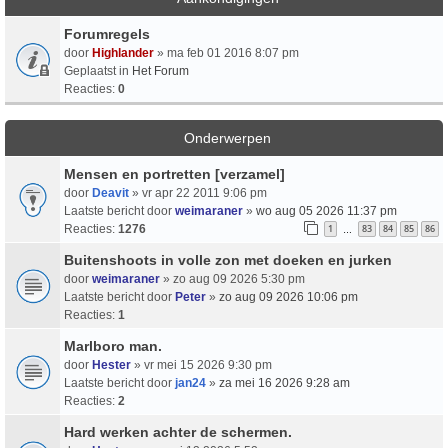
Forumregels
door
Highlander
» ma feb 01 2016 8:07 pm
Geplaatst in
Het Forum
Reacties:
0
Onderwerpen
Mensen en portretten [verzamel]
door
Deavit
» vr apr 22 2011 9:06 pm
Laatste bericht door
weimaraner
»
wo aug 05 2026 11:37 pm
Reacties:
1276
1
83
84
85
86
…
Buitenshoots in volle zon met doeken en jurken
door
weimaraner
» zo aug 09 2026 5:30 pm
Laatste bericht door
Peter
»
zo aug 09 2026 10:06 pm
Reacties:
1
Marlboro man.
door
Hester
» vr mei 15 2026 9:30 pm
Laatste bericht door
jan24
»
za mei 16 2026 9:28 am
Reacties:
2
Hard werken achter de schermen.