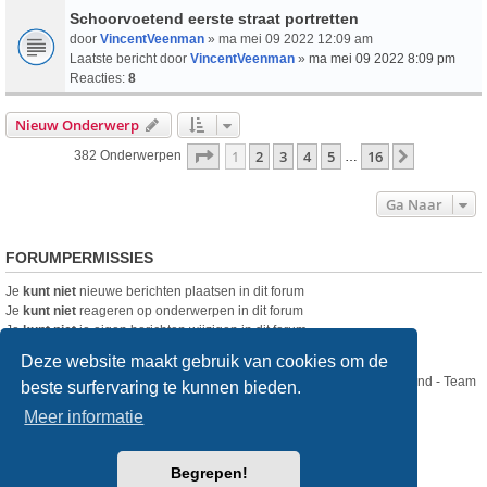
Schoorvoetend eerste straat portretten
door
VincentVeenman
» ma mei 09 2022 12:09 am
Laatste bericht door
VincentVeenman
»
ma mei 09 2022 8:09 pm
Reacties:
8
Nieuw Onderwerp
Pagina
1
Van
16
1
2
3
4
5
16
Volgende
382 Onderwerpen
…
Ga Naar
FORUMPERMISSIES
Je
kunt niet
nieuwe berichten plaatsen in dit forum
Je
kunt niet
reageren op onderwerpen in dit forum
Je
kunt niet
je eigen berichten wijzigen in dit forum
Je
kunt niet
je eigen berichten verwijderen in dit forum
Deze website maakt gebruik van cookies om de
Nikon Club Nederland - Team
beste surfervaring te kunnen bieden.
Forum
Contact
Meer informatie
Copyright © Nikon Club Nederland 2023
Begrepen!
Powered by
phpBB
® Forum Software © phpBB Limited