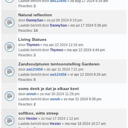
Laatste bericht door
aw123456
»
za aug 17 2024 9:16 am
Reacties:
2
Natural reflection
door
DannySan
» za jul 06 2024 9:19 pm
Laatste bericht door
DannySan
»
wo jul 17 2024 5:36 pm
Reacties:
14
Living Statues
door
Thymen
» ma apr 22 2024 12:16 am
Laatste bericht door
Thymen
»
ma apr 22 2024 4:44 pm
Reacties:
2
Zandsculpturen tentoonstelling Garderen
door
aw123456
» do apr 11 2024 7:21 pm
Laatste bericht door
aw123456
»
vr apr 12 2024 8:26 am
Reacties:
5
soms denk je dat je elkaar kent
door
annoh
» za mar 30 2024 11:28 pm
Laatste bericht door
annoh
»
zo mar 31 2024 9:39 pm
Reacties:
2
softbox, witte streep
door
Hester
» zo mar 17 2024 1:12 pm
Laatste bericht door
Hester
»
ma mar 18 2024 10:17 am