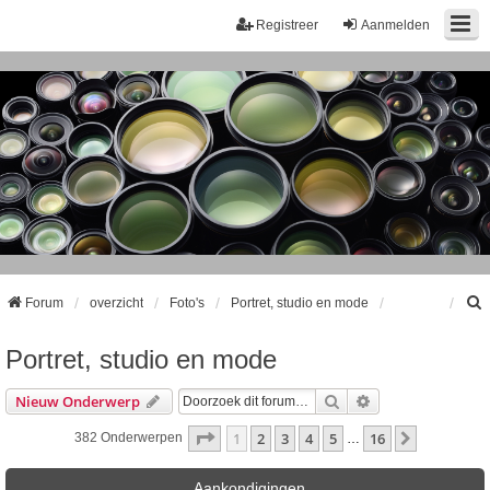
Registreer
Aanmelden
Forum
overzicht
Foto's
Portret, studio en mode
Portret, studio en mode
k
Zoek
Uitgebreid Zoeke
Nieuw Onderwerp
Pagina
1
Van
16
1
2
3
4
5
16
Volgende
382 Onderwerpen
…
Aankondigingen