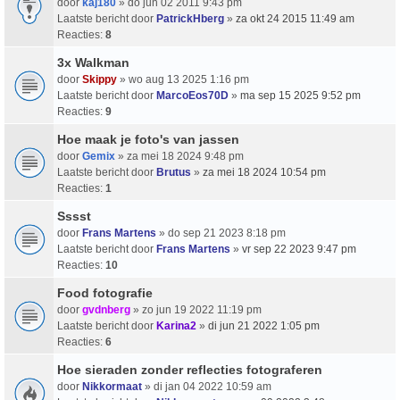
door
kaj180
» do jun 02 2011 9:43 pm
Laatste bericht door
PatrickHberg
»
za okt 24 2015 11:49 am
Reacties:
8
3x Walkman
door
Skippy
» wo aug 13 2025 1:16 pm
Laatste bericht door
MarcoEos70D
»
ma sep 15 2025 9:52 pm
Reacties:
9
Hoe maak je foto's van jassen
door
Gemix
» za mei 18 2024 9:48 pm
Laatste bericht door
Brutus
»
za mei 18 2024 10:54 pm
Reacties:
1
Sssst
door
Frans Martens
» do sep 21 2023 8:18 pm
Laatste bericht door
Frans Martens
»
vr sep 22 2023 9:47 pm
Reacties:
10
Food fotografie
door
gvdnberg
» zo jun 19 2022 11:19 pm
Laatste bericht door
Karina2
»
di jun 21 2022 1:05 pm
Reacties:
6
Hoe sieraden zonder reflecties fotograferen
door
Nikkormaat
» di jan 04 2022 10:59 am