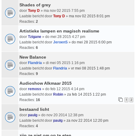
Shades of grey
door
Tony D
» ma nov 02 2015 7:55 pm
Laatste bericht door
Tony D
»
ma nov 02 2015 8:01 pm
Reacties:
2
Artistieke lampen en magisch realisme
door
Tzigane
» do mei 28 2015 4:27 pm
Laatste bericht door
JeroenS
»
do mei 28 2015 6:00 pm
Reacties:
6
New Balance
door
Flandria
» di mei 05 2015 1:16 pm
Laatste bericht door
Flandria
»
vr mei 08 2015 1:48 pm
Reacties:
9
Audioshow Alkmaar 2015
door
remoss
» do feb 12 2015 4:14 pm
Laatste bericht door
Robin
»
za feb 14 2015 1:22 pm
Reacties:
16
1
2
bestaand licht
door
paulg
» do nov 20 2014 12:38 pm
Laatste bericht door
paulg
»
za nov 22 2014 12:20 pm
Reacties:
4
zijn ze niet om op te eten