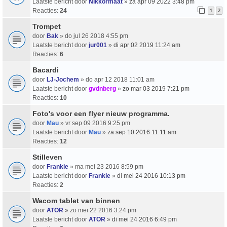
Laatste bericht door
Nikkormaat
»
za apr 09 2022 3:48 pm
Reacties:
24
1
2
Trompet
door
Bak
» do jul 26 2018 4:55 pm
Laatste bericht door
jur001
»
di apr 02 2019 11:24 am
Reacties:
6
Bacardi
door
LJ-Jochem
» do apr 12 2018 11:01 am
Laatste bericht door
gvdnberg
»
zo mar 03 2019 7:21 pm
Reacties:
10
Foto's voor een flyer nieuw programma.
door
Mau
» vr sep 09 2016 9:25 pm
Laatste bericht door
Mau
»
za sep 10 2016 11:11 am
Reacties:
12
Stilleven
door
Frankie
» ma mei 23 2016 8:59 pm
Laatste bericht door
Frankie
»
di mei 24 2016 10:13 pm
Reacties:
2
Wacom tablet van binnen
door
ATOR
» zo mei 22 2016 3:24 pm
Laatste bericht door
ATOR
»
di mei 24 2016 6:49 pm