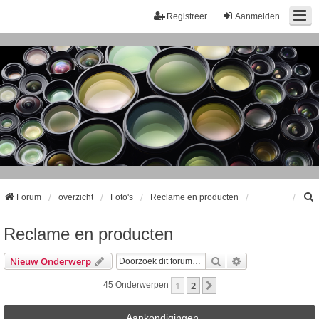
Registreer
Aanmelden
Forum
overzicht
Foto's
Reclame en producten
Reclame en producten
k
Zoek
Uitgebreid Zoeke
Nieuw Onderwerp
1
2
Volgende
45 Onderwerpen
Aankondigingen