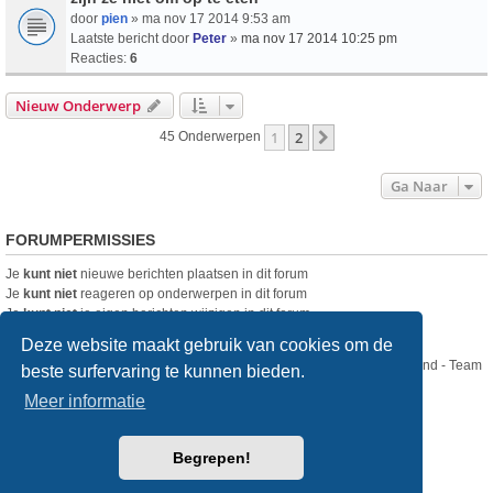
door
pien
» ma nov 17 2014 9:53 am
Laatste bericht door
Peter
»
ma nov 17 2014 10:25 pm
Reacties:
6
Nieuw Onderwerp
1
2
Volgende
45 Onderwerpen
Ga Naar
FORUMPERMISSIES
Je
kunt niet
nieuwe berichten plaatsen in dit forum
Je
kunt niet
reageren op onderwerpen in dit forum
Je
kunt niet
je eigen berichten wijzigen in dit forum
Je
kunt niet
je eigen berichten verwijderen in dit forum
Deze website maakt gebruik van cookies om de
Nikon Club Nederland - Team
beste surfervaring te kunnen bieden.
Forum
Contact
Meer informatie
Copyright © Nikon Club Nederland 2023
Begrepen!
Powered by
phpBB
® Forum Software © phpBB Limited
Style
we_universal
created by INVENTEA & v12mike