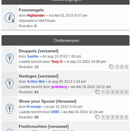
Forumregels
door
Highlander
» ma feb 01 2016 8:07 pm
Geplaatst in
Het Forum
Reacties:
0
Onderwerpen
Druppels [verzamel]
door
Santhe
» do aug 19 2010 7:40 pm
Laatste bericht door
Tony D
»
vr sep 23 2022 10:08 pm
Reacties:
33
1
2
3
Horloges [verzamel]
door
Arthur Mol
» di aug 06 2013 1:44 pm
Laatste bericht door
gvdnberg
»
wo feb 16 2022 10:11 pm
Reacties:
82
1
2
3
4
5
6
Show your Xpozer (Verzamel)
door
Kroontje
» za jan 31 2015 5:43 pm
Laatste bericht door
DWE
»
wo feb 24 2016 11:16 am
Reacties:
86
1
2
3
4
5
6
Fruit/vruchten [verzamel]