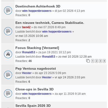
Doetinchem Achterhoek 3D
door
wim hoppenbrouwers
» di jun 02 2026 4:13 pm
Reacties:
0
Een nieuwe techniek, Camera Stabilisatie.
door
ben42
» do mei 07 2026 8:49 pm
Laatste bericht door
wim hoppenbrouwers
»
vr mei 15 2026 10:06 am
Reacties:
2
Focus Stacking [Verzamel]
door
Ronald53
» za jun 19 2021 10:12 pm
Laatste bericht door
Ronald53
»
zo mei 10 2026 12:28 am
Reacties:
46
1
2
3
4
Pep Ventosa nagebootst
door
Hester
» do apr 23 2026 5:09 pm
Laatste bericht door
Hester
»
vr apr 24 2026 2:03 pm
Reacties:
6
Close-ups in Sevilla 3D
door
wim hoppenbrouwers
» za apr 11 2026 9:18 am
Reacties:
0
Sevilla Spain 2026 3D