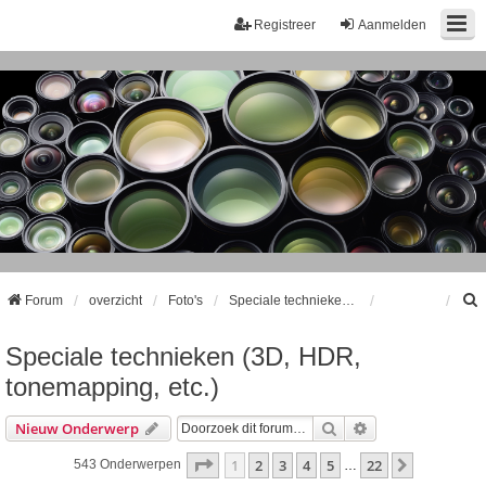
Registreer
Aanmelden
Forum
overzicht
Foto's
Speciale technieken (3D, HDR, tonemapping, etc.)
Speciale technieken (3D, HDR,
k
tonemapping, etc.)
Zoek
Uitgebreid Zoeke
Nieuw Onderwerp
Pagina
1
Van
22
1
2
3
4
5
22
Volgende
543 Onderwerpen
…