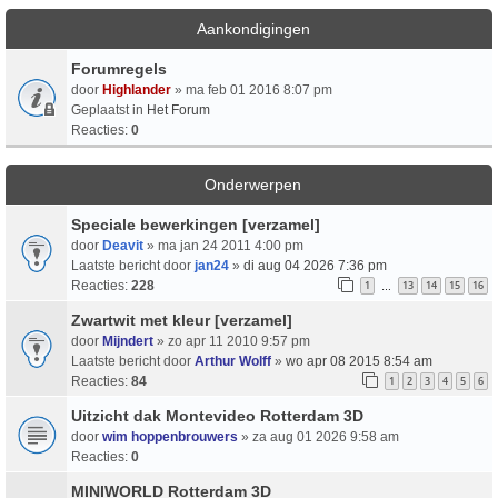
Aankondigingen
Forumregels
door
Highlander
» ma feb 01 2016 8:07 pm
Geplaatst in
Het Forum
Reacties:
0
Onderwerpen
Speciale bewerkingen [verzamel]
door
Deavit
» ma jan 24 2011 4:00 pm
Laatste bericht door
jan24
»
di aug 04 2026 7:36 pm
Reacties:
228
1
13
14
15
16
…
Zwartwit met kleur [verzamel]
door
Mijndert
» zo apr 11 2010 9:57 pm
Laatste bericht door
Arthur Wolff
»
wo apr 08 2015 8:54 am
Reacties:
84
1
2
3
4
5
6
Uitzicht dak Montevideo Rotterdam 3D
door
wim hoppenbrouwers
» za aug 01 2026 9:58 am
Reacties:
0
MINIWORLD Rotterdam 3D