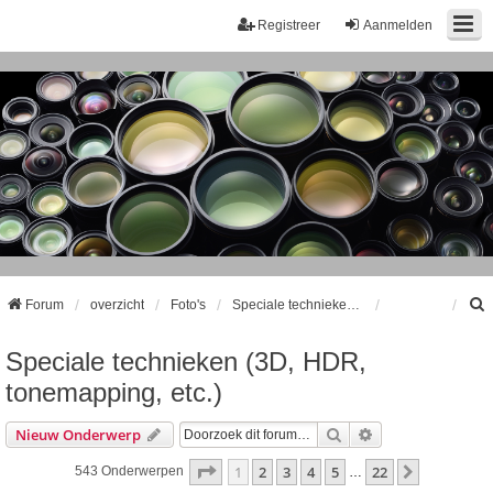
Registreer
Aanmelden
Forum
overzicht
Foto's
Speciale technieken (3D, HDR, tonemapping, etc.)
Speciale technieken (3D, HDR,
k
tonemapping, etc.)
Zoek
Uitgebreid Zoeke
Nieuw Onderwerp
Pagina
1
Van
22
1
2
3
4
5
22
Volgende
543 Onderwerpen
…