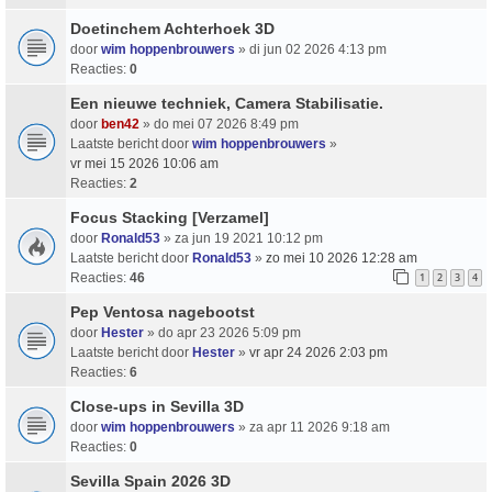
Doetinchem Achterhoek 3D
door
wim hoppenbrouwers
» di jun 02 2026 4:13 pm
Reacties:
0
Een nieuwe techniek, Camera Stabilisatie.
door
ben42
» do mei 07 2026 8:49 pm
Laatste bericht door
wim hoppenbrouwers
»
vr mei 15 2026 10:06 am
Reacties:
2
Focus Stacking [Verzamel]
door
Ronald53
» za jun 19 2021 10:12 pm
Laatste bericht door
Ronald53
»
zo mei 10 2026 12:28 am
Reacties:
46
1
2
3
4
Pep Ventosa nagebootst
door
Hester
» do apr 23 2026 5:09 pm
Laatste bericht door
Hester
»
vr apr 24 2026 2:03 pm
Reacties:
6
Close-ups in Sevilla 3D
door
wim hoppenbrouwers
» za apr 11 2026 9:18 am
Reacties:
0
Sevilla Spain 2026 3D