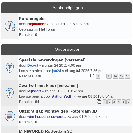
Aankondigingen
Forumregels
door
Highlander
» ma feb 01 2016 8:07 pm
Geplaatst in
Het Forum
Reacties:
0
Onderwerpen
Speciale bewerkingen [verzamel]
door
Deavit
» ma jan 24 2011 4:00 pm
Laatste bericht door
jan24
»
di aug 04 2026 7:36 pm
Reacties:
228
1
13
14
15
16
…
Zwartwit met kleur [verzamel]
door
Mijndert
» zo apr 11 2010 9:57 pm
Laatste bericht door
Arthur Wolff
»
wo apr 08 2015 8:54 am
Reacties:
84
1
2
3
4
5
6
Uitzicht dak Montevideo Rotterdam 3D
door
wim hoppenbrouwers
» za aug 01 2026 9:58 am
Reacties:
0
MINIWORLD Rotterdam 3D