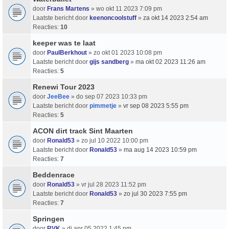
door
Frans Martens
» wo okt 11 2023 7:09 pm
Laatste bericht door
keenoncoolstuff
»
za okt 14 2023 2:54 am
Reacties:
10
keeper was te laat
door
PaulBerkhout
» zo okt 01 2023 10:08 pm
Laatste bericht door
gijs sandberg
»
ma okt 02 2023 11:26 am
Reacties:
5
Renewi Tour 2023
door
JeeBee
» do sep 07 2023 10:33 pm
Laatste bericht door
pimmetje
»
vr sep 08 2023 5:55 pm
Reacties:
5
ACON dirt track Sint Maarten
door
Ronald53
» zo jul 10 2022 10:00 pm
Laatste bericht door
Ronald53
»
ma aug 14 2023 10:59 pm
Reacties:
7
Beddenrace
door
Ronald53
» vr jul 28 2023 11:52 pm
Laatste bericht door
Ronald53
»
zo jul 30 2023 7:55 pm
Reacties:
7
Springen
door
RVK
» di apr 05 2022 1:45 pm