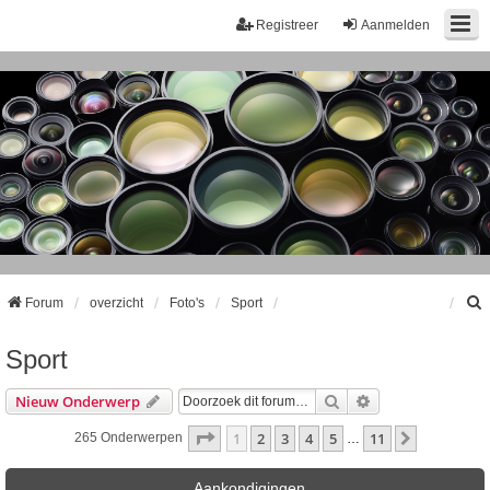
Registreer
Aanmelden
Forum
overzicht
Foto's
Sport
Sport
k
Zoek
Uitgebreid Zoeke
Nieuw Onderwerp
Pagina
1
Van
11
1
2
3
4
5
11
Volgende
265 Onderwerpen
…
Aankondigingen