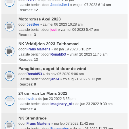
Laatste bericht door
JessieJim1
»
wo jun 07 2023 6:14 am
Reacties:
12
Motorcross Axel 2023
door
JeeBee
» za mei 06 2023 10:28 am
Laatste bericht door
josti
»
za mei 06 2023 5:47 pm
Reacties:
3
NK Veldrijden 2023 Zaltbommel
door
Frans Martens
» do jan 19 2023 5:18 pm
Laatste bericht door
Ronald53
»
vr jan 20 2023 11:46 am
Reacties:
13
Paragliders, opgetild door de wind
door
Ronald53
» do nov 05 2020 9:06 am
Laatste bericht door
jan24
»
zo aug 21 2022 9:13 pm
Reacties:
8
24 uur van Le Mans 2022
door
hvds
» do jun 23 2022 3:35 pm
Laatste bericht door
imaginary_nl
»
do jun 23 2022 9:30 pm
Reacties:
4
NK Strandrace
door
Frans Martens
» ma feb 07 2022 11:42 pm
Laatste bericht door
Fotomarius
»
do mar 03 2022 11:32 am