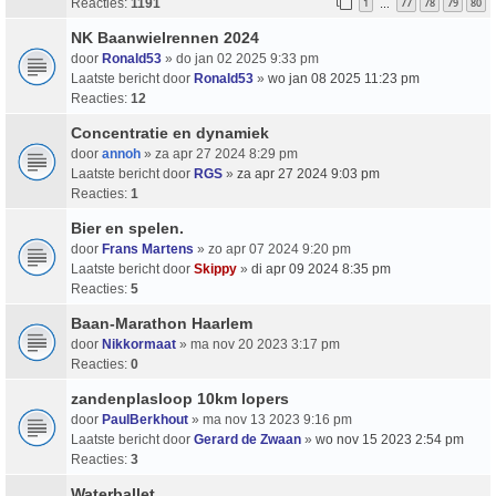
Reacties:
1191
1
77
78
79
80
…
NK Baanwielrennen 2024
door
Ronald53
» do jan 02 2025 9:33 pm
Laatste bericht door
Ronald53
»
wo jan 08 2025 11:23 pm
Reacties:
12
Concentratie en dynamiek
door
annoh
» za apr 27 2024 8:29 pm
Laatste bericht door
RGS
»
za apr 27 2024 9:03 pm
Reacties:
1
Bier en spelen.
door
Frans Martens
» zo apr 07 2024 9:20 pm
Laatste bericht door
Skippy
»
di apr 09 2024 8:35 pm
Reacties:
5
Baan-Marathon Haarlem
door
Nikkormaat
» ma nov 20 2023 3:17 pm
Reacties:
0
zandenplasloop 10km lopers
door
PaulBerkhout
» ma nov 13 2023 9:16 pm
Laatste bericht door
Gerard de Zwaan
»
wo nov 15 2023 2:54 pm
Reacties:
3
Waterballet