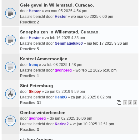
Gele gevel in Willemstad, Curacao.
door
Hester
» wo mar 05 2025 4:54 pm
Laatste bericht door
Hester
»
wo mar 05 2025 6:06 pm
Reacties:
2
Snoephuizen in Willemstad, Curacao.
door
Hester
» zo feb 16 2025 4:33 pm
Laatste bericht door
Gemmageluk60
»
ma feb 17 2025 9:36 am
Reacties:
5
Kasteel Ammersooijen
door
frenq
» za feb 08 2025 1:48 pm
Laatste bericht door
gvdnberg
»
wo feb 12 2025 6:30 pm
Reacties:
1
Sint Petersburg
door
Skippy
» zo jun 02 2019 9:59 pm
Laatste bericht door
HenkG
»
za jan 18 2025 8:02 pm
Reacties:
31
1
2
3
Gentse winterfeesten
door
gvdnberg
» do jan 02 2025 10:06 pm
Laatste bericht door
Karina2
»
vr jan 10 2025 12:51 pm
Reacties:
3
station Arnhem