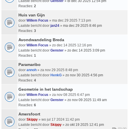
Laatste bericht door
Genster
»
di dec 30 2025 12:54 pm
Reacties:
2
Huis van Gijn
door
Willem Focus
» ma dec 29 2025 7:13 pm
Laatste bericht door
jan24
»
ma dec 29 2025 8:46 pm
Reacties:
3
Avondwandeling Breda
door
Willem Focus
» zo dec 14 2025 12:16 pm
Laatste bericht door
Genster
»
zo dec 14 2025 3:09 pm
Reacties:
1
Paramaribo
door
annoh
» za nov 29 2025 8:48 pm
Laatste bericht door
HenkG
»
zo nov 30 2025 4:56 pm
Reacties:
4
Geometrie in het landschap
door
Willem Focus
» za nov 08 2025 6:47 pm
Laatste bericht door
Genster
»
zo nov 09 2025 11:49 am
Reacties:
6
Amersfoort
door
Skippy
» wo jul 17 2024 11:42 pm
Laatste bericht door
Skippy
»
zo okt 19 2025 12:41 pm