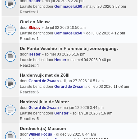
door
Hester
» ma jul 20 2026 2:20 pm
Laatste bericht door
Gemmageluk60
»
ma jul 20 2026 3:57 pm
Reacties:
1
Oud en Nieuw
door
Skippy
» do jul 02 2026 10:50 am
Laatste bericht door
Gemmageluk60
»
do jul 02 2026 4:12 pm
Reacties:
1
De Ponte Vecchio in Florence bij zonsopgang.
door
Hester
» zo mei 03 2026 5:16 pm
Laatste bericht door
Hester
»
ma mei 04 2026 9:40 pm
Reacties:
4
Harderwujk met de Z6III
door
Gerard de Zwaan
» di jan 27 2026 10:51 am
Laatste bericht door
Gerard de Zwaan
»
di feb 03 2026 11:08 am
Reacties:
6
Harderwijk in de Winter
door
Gerard de Zwaan
» ma jan 12 2026 3:44 pm
Laatste bericht door
Genster
»
zo jan 18 2026 7:16 am
Reacties:
5
Dordrecht(s) Museum
door
Willem Focus
» di dec 30 2025 8:44 am