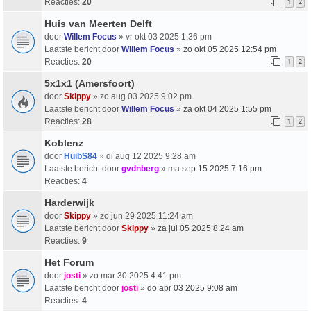
Reacties:
20
1
2
Huis van Meerten Delft
door
Willem Focus
» vr okt 03 2025 1:36 pm
Laatste bericht door
Willem Focus
»
zo okt 05 2025 12:54 pm
Reacties:
20
1
2
5x1x1 (Amersfoort)
door
Skippy
» zo aug 03 2025 9:02 pm
Laatste bericht door
Willem Focus
»
za okt 04 2025 1:55 pm
Reacties:
28
1
2
Koblenz
door
HuibS84
» di aug 12 2025 9:28 am
Laatste bericht door
gvdnberg
»
ma sep 15 2025 7:16 pm
Reacties:
4
Harderwijk
door
Skippy
» zo jun 29 2025 11:24 am
Laatste bericht door
Skippy
»
za jul 05 2025 8:24 am
Reacties:
9
Het Forum
door
josti
» zo mar 30 2025 4:41 pm
Laatste bericht door
josti
»
do apr 03 2025 9:08 am
Reacties:
4