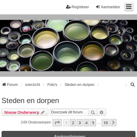
Registreer
Aanmelden
Forum
overzicht
Foto's
Steden en dorpen
Steden en dorpen
k
Zoek
Uitgebreid Zoeke
Nieuw Onderwerp
Pagina
1
Van
10
1
2
3
4
5
10
Volgende
249 Onderwerpen
…
Aankondigingen