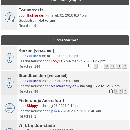
Forumregels
door
Highlander
» ma feb 01 2016 8:07 pm
Geplaatst in
Het Forum
Reacties:
0
Onderwerpen
Kerken [verzamel]
door
vulture
» do okt 29 2009 2:03 pm
Laatste bericht door
Tony D
»
ma mar 24 2025 1:47 pm
Reacties:
180
1
10
11
12
13
…
Standbeelden [verzamel]
door
vulture
» za okt 12 2013 8:01 am
Laatste bericht door
MarcvanZuylen
»
ma aug 16 2021 2:07 pm
Reacties:
36
1
2
3
Fietsrondje Amersfoort
door
Skippy
» do aug 06 2026 9:14 pm
Laatste bericht door
jan24
»
vr aug 07 2026 8:46 am
Reacties:
1
Wijk bij Duurstede