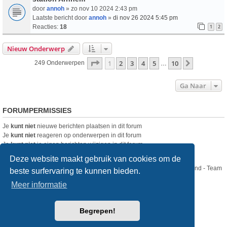
door
annoh
» zo nov 10 2024 2:43 pm
Laatste bericht door
annoh
»
di nov 26 2024 5:45 pm
Reacties:
18
1
2
Nieuw Onderwerp
Pagina
1
Van
10
1
2
3
4
5
10
Volgende
249 Onderwerpen
…
Ga Naar
FORUMPERMISSIES
Je
kunt niet
nieuwe berichten plaatsen in dit forum
Je
kunt niet
reageren op onderwerpen in dit forum
Je
kunt niet
je eigen berichten wijzigen in dit forum
Je
kunt niet
je eigen berichten verwijderen in dit forum
Deze website maakt gebruik van cookies om de
Nikon Club Nederland - Team
beste surfervaring te kunnen bieden.
Forum
Contact
Meer informatie
Copyright © Nikon Club Nederland 2023
Begrepen!
Powered by
phpBB
® Forum Software © phpBB Limited
Style
we_universal
created by INVENTEA & v12mike