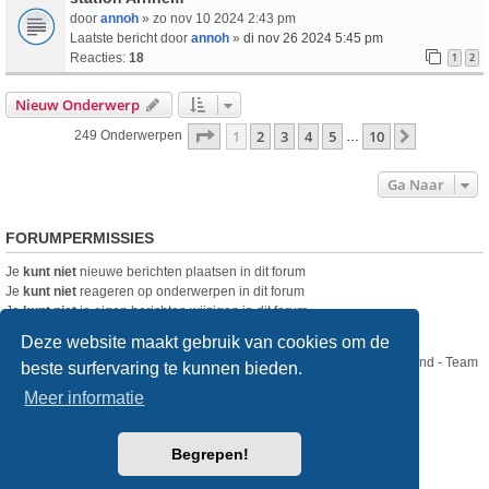
door
annoh
» zo nov 10 2024 2:43 pm
Laatste bericht door
annoh
»
di nov 26 2024 5:45 pm
Reacties:
18
1
2
Nieuw Onderwerp
Pagina
1
Van
10
1
2
3
4
5
10
Volgende
249 Onderwerpen
…
Ga Naar
FORUMPERMISSIES
Je
kunt niet
nieuwe berichten plaatsen in dit forum
Je
kunt niet
reageren op onderwerpen in dit forum
Je
kunt niet
je eigen berichten wijzigen in dit forum
Je
kunt niet
je eigen berichten verwijderen in dit forum
Deze website maakt gebruik van cookies om de
Nikon Club Nederland - Team
beste surfervaring te kunnen bieden.
Forum
Contact
Meer informatie
Copyright © Nikon Club Nederland 2023
Begrepen!
Powered by
phpBB
® Forum Software © phpBB Limited
Style
we_universal
created by INVENTEA & v12mike