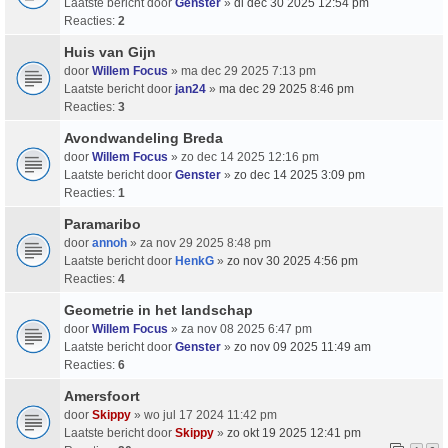
Laatste bericht door
Genster
»
di dec 30 2025 12:54 pm
Reacties:
2
Huis van Gijn
door
Willem Focus
» ma dec 29 2025 7:13 pm
Laatste bericht door
jan24
»
ma dec 29 2025 8:46 pm
Reacties:
3
Avondwandeling Breda
door
Willem Focus
» zo dec 14 2025 12:16 pm
Laatste bericht door
Genster
»
zo dec 14 2025 3:09 pm
Reacties:
1
Paramaribo
door
annoh
» za nov 29 2025 8:48 pm
Laatste bericht door
HenkG
»
zo nov 30 2025 4:56 pm
Reacties:
4
Geometrie in het landschap
door
Willem Focus
» za nov 08 2025 6:47 pm
Laatste bericht door
Genster
»
zo nov 09 2025 11:49 am
Reacties:
6
Amersfoort
door
Skippy
» wo jul 17 2024 11:42 pm
Laatste bericht door
Skippy
»
zo okt 19 2025 12:41 pm