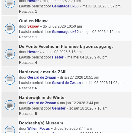
door
Hester
» ma jul 20 2026 2:20 pm
Laatste bericht door
Gemmageluk60
»
ma jul 20 2026 3:57 pm
Reacties:
1
Oud en Nieuw
door
Skippy
» do jul 02 2026 10:50 am
Laatste bericht door
Gemmageluk60
»
do jul 02 2026 4:12 pm
Reacties:
1
De Ponte Vecchio in Florence bij zonsopgang.
door
Hester
» zo mei 03 2026 5:16 pm
Laatste bericht door
Hester
»
ma mei 04 2026 9:40 pm
Reacties:
4
Harderwujk met de Z6III
door
Gerard de Zwaan
» di jan 27 2026 10:51 am
Laatste bericht door
Gerard de Zwaan
»
di feb 03 2026 11:08 am
Reacties:
6
Harderwijk in de Winter
door
Gerard de Zwaan
» ma jan 12 2026 3:44 pm
Laatste bericht door
Genster
»
zo jan 18 2026 7:16 am
Reacties:
5
Dordrecht(s) Museum
door
Willem Focus
» di dec 30 2025 8:44 am