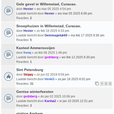
Gele gevel in Willemstad, Curacao.
door
Hester
» wo mar 05 2025 4:54 pm
Laatste bericht door
Hester
»
wo mar 05 2025 6:06 pm
Reacties:
2
Snoephuizen in Willemstad, Curacao.
door
Hester
» zo feb 16 2025 4:33 pm
Laatste bericht door
Gemmageluk60
»
ma feb 17 2025 9:36 am
Reacties:
5
Kasteel Ammersooijen
door
frenq
» za feb 08 2025 1:48 pm
Laatste bericht door
gvdnberg
»
wo feb 12 2025 6:30 pm
Reacties:
1
Sint Petersburg
door
Skippy
» zo jun 02 2019 9:59 pm
Laatste bericht door
HenkG
»
za jan 18 2025 8:02 pm
Reacties:
31
1
2
3
Gentse winterfeesten
door
gvdnberg
» do jan 02 2025 10:06 pm
Laatste bericht door
Karina2
»
vr jan 10 2025 12:51 pm
Reacties:
3
station Arnhem