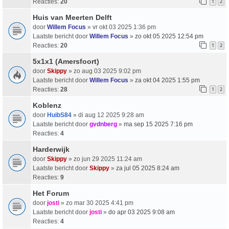
Reacties:
20
1
2
Huis van Meerten Delft
door
Willem Focus
» vr okt 03 2025 1:36 pm
Laatste bericht door
Willem Focus
»
zo okt 05 2025 12:54 pm
Reacties:
20
1
2
5x1x1 (Amersfoort)
door
Skippy
» zo aug 03 2025 9:02 pm
Laatste bericht door
Willem Focus
»
za okt 04 2025 1:55 pm
Reacties:
28
1
2
Koblenz
door
HuibS84
» di aug 12 2025 9:28 am
Laatste bericht door
gvdnberg
»
ma sep 15 2025 7:16 pm
Reacties:
4
Harderwijk
door
Skippy
» zo jun 29 2025 11:24 am
Laatste bericht door
Skippy
»
za jul 05 2025 8:24 am
Reacties:
9
Het Forum
door
josti
» zo mar 30 2025 4:41 pm
Laatste bericht door
josti
»
do apr 03 2025 9:08 am
Reacties:
4