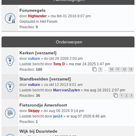
Forumregels
door
Highlander
» ma feb 01 2016 8:07 pm
Geplaatst in
Het Forum
Reacties:
0
Onderwerpen
Kerken [verzamel]
door
vulture
» do okt 29 2009 2:03 pm
Laatste bericht door
Tony D
»
ma mar 24 2025 1:47 pm
Reacties:
180
1
10
11
12
13
…
Standbeelden [verzamel]
door
vulture
» za okt 12 2013 8:01 am
Laatste bericht door
MarcvanZuylen
»
ma aug 16 2021 2:07 pm
Reacties:
36
1
2
3
Fietsrondje Amersfoort
door
Skippy
» do aug 06 2026 9:14 pm
Laatste bericht door
jan24
»
vr aug 07 2026 8:46 am
Reacties:
1
Wijk bij Duurstede