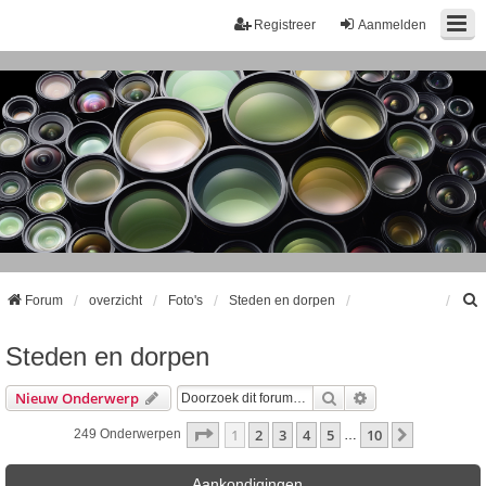
Registreer
Aanmelden
Forum
overzicht
Foto's
Steden en dorpen
Steden en dorpen
k
Zoek
Uitgebreid Zoeke
Nieuw Onderwerp
Pagina
1
Van
10
1
2
3
4
5
10
Volgende
249 Onderwerpen
…
Aankondigingen