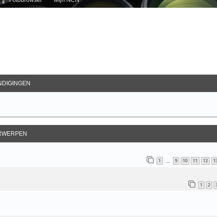
ebreid Zoeken
DIGINGEN
RWERPEN
1
9
10
11
12
1
…
1
2