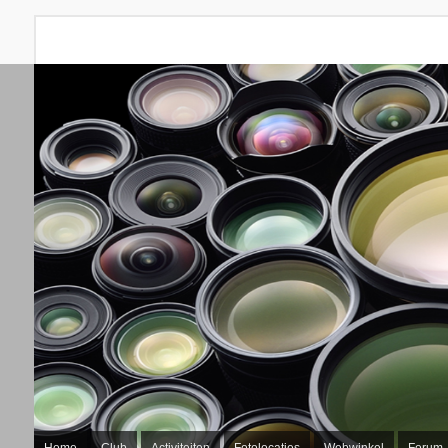
Home
Club
Activiteiten
Fotolocaties
Webwinkel
Forum