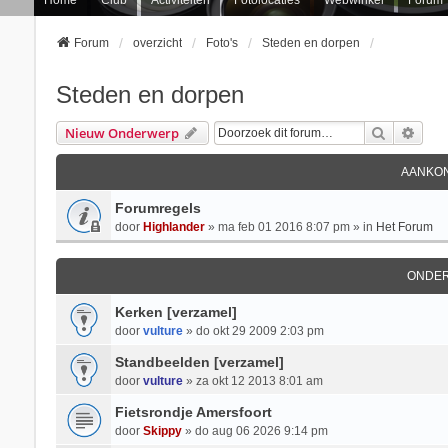
Forum
overzicht
Foto's
Steden en dorpen
Steden en dorpen
Zoek
Uitg
Nieuw Onderwerp
AANKON
Forumregels
door
Highlander
» ma feb 01 2016 8:07 pm » in
Het Forum
ONDE
Kerken [verzamel]
door
vulture
» do okt 29 2009 2:03 pm
Standbeelden [verzamel]
door
vulture
» za okt 12 2013 8:01 am
Fietsrondje Amersfoort
door
Skippy
» do aug 06 2026 9:14 pm