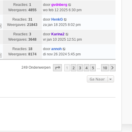
Reacties:
1
door
gvdnberg
Weergaves:
4855
wo feb 12 2025 6:30 pm
Reacties:
31
door
HenkG
Weergaves:
21843
za jan 18 2025 8:02 pm
3
Reacties:
3
door
Karina2
Weergaves:
3648
vr jan 10 2025 12:51 pm
Reacties:
18
door
annoh
Weergaves:
8174
di nov 26 2024 5:45 pm
2
Pagina
1
Van
10
1
2
3
4
5
10
Volgend
249 Onderwerpen
…
Ga Naar