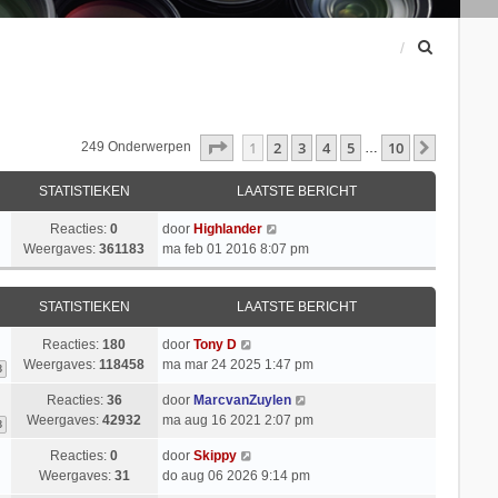
Z
o
e
k
Pagina
1
Van
10
1
2
3
4
5
10
Volgend
249 Onderwerpen
…
STATISTIEKEN
LAATSTE BERICHT
Reacties:
0
door
Highlander
Weergaves:
361183
ma feb 01 2016 8:07 pm
STATISTIEKEN
LAATSTE BERICHT
Reacties:
180
door
Tony D
Weergaves:
118458
ma mar 24 2025 1:47 pm
3
Reacties:
36
door
MarcvanZuylen
Weergaves:
42932
ma aug 16 2021 2:07 pm
3
Reacties:
0
door
Skippy
Weergaves:
31
do aug 06 2026 9:14 pm