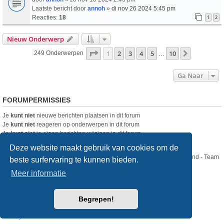
Laatste bericht door
annoh
»
di nov 26 2024 5:45 pm
Reacties:
18
1
2
Nieuw Onderwerp
Pagina
1
Van
10
1
2
3
4
5
10
Volgende
249 Onderwerpen
…
Ga Naar
FORUMPERMISSIES
Je
kunt niet
nieuwe berichten plaatsen in dit forum
Je
kunt niet
reageren op onderwerpen in dit forum
Je
kunt niet
je eigen berichten wijzigen in dit forum
Je
kunt niet
je eigen berichten verwijderen in dit forum
Deze website maakt gebruik van cookies om de
Nikon Club Nederland - Team
beste surfervaring te kunnen bieden.
Forum
Contact
Meer informatie
Copyright © Nikon Club Nederland 2023
Begrepen!
Powered by
phpBB
® Forum Software © phpBB Limited
Style
we_universal
created by INVENTEA & v12mike
Privacy
Gebruikersvoorwaarden