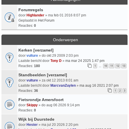
Forumregels
door
Highlander
» ma feb 01 2016 8:07 pm
Geplaatst in
Het Forum
Reacties:
0
Onderwerpen
Kerken [verzamel]
door
vulture
» do okt 29 2009 2:03 pm
Laatste bericht door
Tony D
»
ma mar 24 2025 1:47 pm
Reacties:
180
1
10
11
12
13
…
Standbeelden [verzamel]
door
vulture
» za okt 12 2013 8:01 am
Laatste bericht door
MarcvanZuylen
»
ma aug 16 2021 2:07 pm
Reacties:
36
1
2
3
Fietsrondje Amersfoort
door
Skippy
» do aug 06 2026 9:14 pm
Reacties:
0
Wijk bij Duurstede
door
Hester
» ma jul 20 2026 2:20 pm