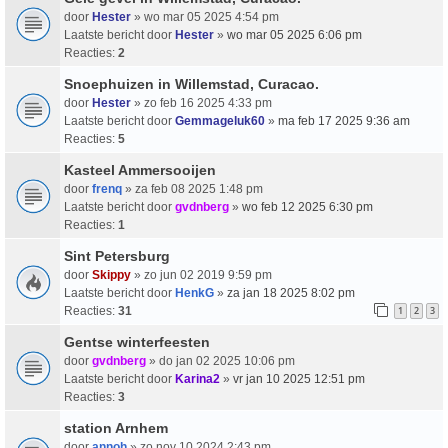
door
Hester
» wo mar 05 2025 4:54 pm
Laatste bericht door
Hester
»
wo mar 05 2025 6:06 pm
Reacties:
2
Snoephuizen in Willemstad, Curacao.
door
Hester
» zo feb 16 2025 4:33 pm
Laatste bericht door
Gemmageluk60
»
ma feb 17 2025 9:36 am
Reacties:
5
Kasteel Ammersooijen
door
frenq
» za feb 08 2025 1:48 pm
Laatste bericht door
gvdnberg
»
wo feb 12 2025 6:30 pm
Reacties:
1
Sint Petersburg
door
Skippy
» zo jun 02 2019 9:59 pm
Laatste bericht door
HenkG
»
za jan 18 2025 8:02 pm
Reacties:
31
1
2
3
Gentse winterfeesten
door
gvdnberg
» do jan 02 2025 10:06 pm
Laatste bericht door
Karina2
»
vr jan 10 2025 12:51 pm
Reacties:
3
station Arnhem
door
annoh
» zo nov 10 2024 2:43 pm