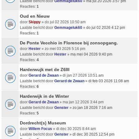
Laatste bericht door
Gemmageluk60
»
ma jul 20 2026 3:57 pm
Reacties:
1
Oud en Nieuw
door
Skippy
» do jul 02 2026 10:50 am
Laatste bericht door
Gemmageluk60
»
do jul 02 2026 4:12 pm
Reacties:
1
De Ponte Vecchio in Florence bij zonsopgang.
door
Hester
» zo mei 03 2026 5:16 pm
Laatste bericht door
Hester
»
ma mei 04 2026 9:40 pm
Reacties:
4
Harderwujk met de Z6III
door
Gerard de Zwaan
» di jan 27 2026 10:51 am
Laatste bericht door
Gerard de Zwaan
»
di feb 03 2026 11:08 am
Reacties:
6
Harderwijk in de Winter
door
Gerard de Zwaan
» ma jan 12 2026 3:44 pm
Laatste bericht door
Genster
»
zo jan 18 2026 7:16 am
Reacties:
5
Dordrecht(s) Museum
door
Willem Focus
» di dec 30 2025 8:44 am
Laatste bericht door
Genster
»
di dec 30 2025 12:54 pm