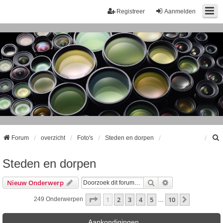
Registreer
Aanmelden
Forum
overzicht
Foto's
Steden en dorpen
Steden en dorpen
k
Zoek
Uitgebreid Zoeke
Nieuw Onderwerp
Pagina
1
Van
10
1
2
3
4
5
10
Volgende
249 Onderwerpen
…
Aankondigingen