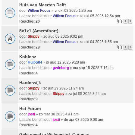
Huis van Meerten Delft
door
Willem Focus
» vr okt 03 2025 1:36 pm
Laatste bericht door
Willem Focus
»
zo okt 05 2025 12:54 pm
Reacties:
20
1
2
5x1x1 (Amersfoort)
door
Skippy
» zo aug 03 2025 9:02 pm
Laatste bericht door
Willem Focus
»
za okt 04 2025 1:55 pm
Reacties:
28
1
2
Koblenz
door
HuibS84
» di aug 12 2025 9:28 am
Laatste bericht door
gvdnberg
»
ma sep 15 2025 7:16 pm
Reacties:
4
Harderwijk
door
Skippy
» zo jun 29 2025 11:24 am
Laatste bericht door
Skippy
»
za jul 05 2025 8:24 am
Reacties:
9
Het Forum
door
josti
» zo mar 30 2025 4:41 pm
Laatste bericht door
josti
»
do apr 03 2025 9:08 am
Reacties:
4
Gele gevel in Willemstad, Curacao.