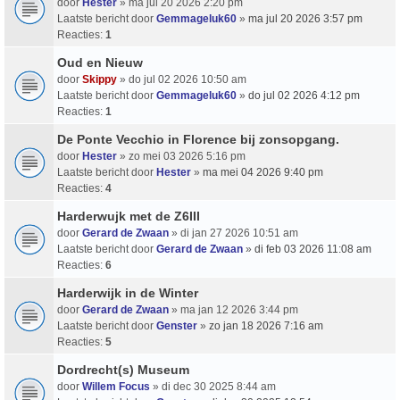
door
Hester
» ma jul 20 2026 2:20 pm
Laatste bericht door
Gemmageluk60
»
ma jul 20 2026 3:57 pm
Reacties:
1
Oud en Nieuw
door
Skippy
» do jul 02 2026 10:50 am
Laatste bericht door
Gemmageluk60
»
do jul 02 2026 4:12 pm
Reacties:
1
De Ponte Vecchio in Florence bij zonsopgang.
door
Hester
» zo mei 03 2026 5:16 pm
Laatste bericht door
Hester
»
ma mei 04 2026 9:40 pm
Reacties:
4
Harderwujk met de Z6III
door
Gerard de Zwaan
» di jan 27 2026 10:51 am
Laatste bericht door
Gerard de Zwaan
»
di feb 03 2026 11:08 am
Reacties:
6
Harderwijk in de Winter
door
Gerard de Zwaan
» ma jan 12 2026 3:44 pm
Laatste bericht door
Genster
»
zo jan 18 2026 7:16 am
Reacties:
5
Dordrecht(s) Museum
door
Willem Focus
» di dec 30 2025 8:44 am