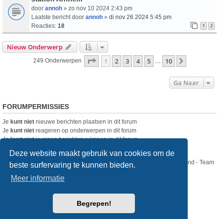
door
annoh
» zo nov 10 2024 2:43 pm
Laatste bericht door
annoh
»
di nov 26 2024 5:45 pm
Reacties:
18
1
2
Nieuw Onderwerp
Pagina
1
Van
10
1
2
3
4
5
10
Volgende
249 Onderwerpen
…
Ga Naar
FORUMPERMISSIES
Je
kunt niet
nieuwe berichten plaatsen in dit forum
Je
kunt niet
reageren op onderwerpen in dit forum
Je
kunt niet
je eigen berichten wijzigen in dit forum
Je
kunt niet
je eigen berichten verwijderen in dit forum
Deze website maakt gebruik van cookies om de
Nikon Club Nederland - Team
beste surfervaring te kunnen bieden.
Forum
Contact
Meer informatie
Copyright © Nikon Club Nederland 2023
Begrepen!
Powered by
phpBB
® Forum Software © phpBB Limited
Style
we_universal
created by INVENTEA & v12mike