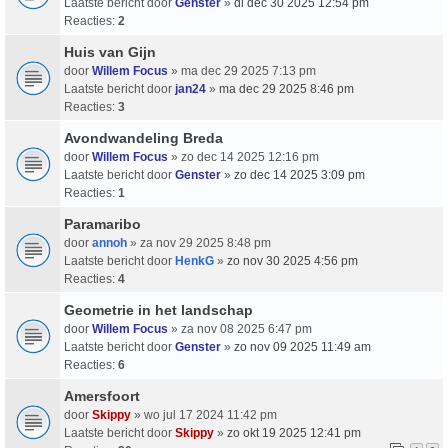
Laatste bericht door
Genster
»
di dec 30 2025 12:54 pm
Reacties:
2
Huis van Gijn
door
Willem Focus
» ma dec 29 2025 7:13 pm
Laatste bericht door
jan24
»
ma dec 29 2025 8:46 pm
Reacties:
3
Avondwandeling Breda
door
Willem Focus
» zo dec 14 2025 12:16 pm
Laatste bericht door
Genster
»
zo dec 14 2025 3:09 pm
Reacties:
1
Paramaribo
door
annoh
» za nov 29 2025 8:48 pm
Laatste bericht door
HenkG
»
zo nov 30 2025 4:56 pm
Reacties:
4
Geometrie in het landschap
door
Willem Focus
» za nov 08 2025 6:47 pm
Laatste bericht door
Genster
»
zo nov 09 2025 11:49 am
Reacties:
6
Amersfoort
door
Skippy
» wo jul 17 2024 11:42 pm
Laatste bericht door
Skippy
»
zo okt 19 2025 12:41 pm