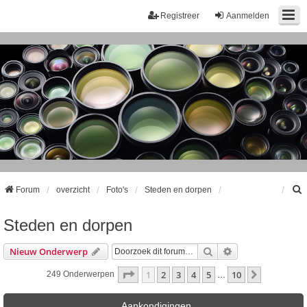
Registreer
Aanmelden
Forum
overzicht
Foto's
Steden en dorpen
Steden en dorpen
k
Zoek
Uitgebreid Zoeke
Nieuw Onderwerp
Pagina
1
Van
10
1
2
3
4
5
10
Volgende
249 Onderwerpen
…
Aankondigingen