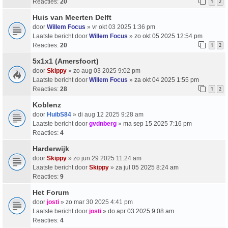
Reacties:
20
1
2
Huis van Meerten Delft
door
Willem Focus
» vr okt 03 2025 1:36 pm
Laatste bericht door
Willem Focus
»
zo okt 05 2025 12:54 pm
Reacties:
20
1
2
5x1x1 (Amersfoort)
door
Skippy
» zo aug 03 2025 9:02 pm
Laatste bericht door
Willem Focus
»
za okt 04 2025 1:55 pm
Reacties:
28
1
2
Koblenz
door
HuibS84
» di aug 12 2025 9:28 am
Laatste bericht door
gvdnberg
»
ma sep 15 2025 7:16 pm
Reacties:
4
Harderwijk
door
Skippy
» zo jun 29 2025 11:24 am
Laatste bericht door
Skippy
»
za jul 05 2025 8:24 am
Reacties:
9
Het Forum
door
josti
» zo mar 30 2025 4:41 pm
Laatste bericht door
josti
»
do apr 03 2025 9:08 am
Reacties:
4