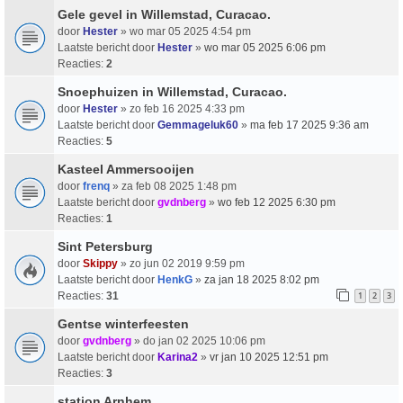
Gele gevel in Willemstad, Curacao.
door
Hester
» wo mar 05 2025 4:54 pm
Laatste bericht door
Hester
»
wo mar 05 2025 6:06 pm
Reacties:
2
Snoephuizen in Willemstad, Curacao.
door
Hester
» zo feb 16 2025 4:33 pm
Laatste bericht door
Gemmageluk60
»
ma feb 17 2025 9:36 am
Reacties:
5
Kasteel Ammersooijen
door
frenq
» za feb 08 2025 1:48 pm
Laatste bericht door
gvdnberg
»
wo feb 12 2025 6:30 pm
Reacties:
1
Sint Petersburg
door
Skippy
» zo jun 02 2019 9:59 pm
Laatste bericht door
HenkG
»
za jan 18 2025 8:02 pm
Reacties:
31
1
2
3
Gentse winterfeesten
door
gvdnberg
» do jan 02 2025 10:06 pm
Laatste bericht door
Karina2
»
vr jan 10 2025 12:51 pm
Reacties:
3
station Arnhem