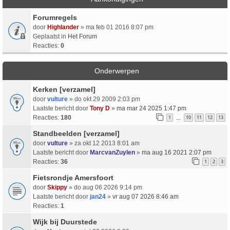
Forumregels
door
Highlander
» ma feb 01 2016 8:07 pm
Geplaatst in
Het Forum
Reacties:
0
Onderwerpen
Kerken [verzamel]
door
vulture
» do okt 29 2009 2:03 pm
Laatste bericht door
Tony D
»
ma mar 24 2025 1:47 pm
Reacties:
180
1
10
11
12
13
…
Standbeelden [verzamel]
door
vulture
» za okt 12 2013 8:01 am
Laatste bericht door
MarcvanZuylen
»
ma aug 16 2021 2:07 pm
Reacties:
36
1
2
3
Fietsrondje Amersfoort
door
Skippy
» do aug 06 2026 9:14 pm
Laatste bericht door
jan24
»
vr aug 07 2026 8:46 am
Reacties:
1
Wijk bij Duurstede