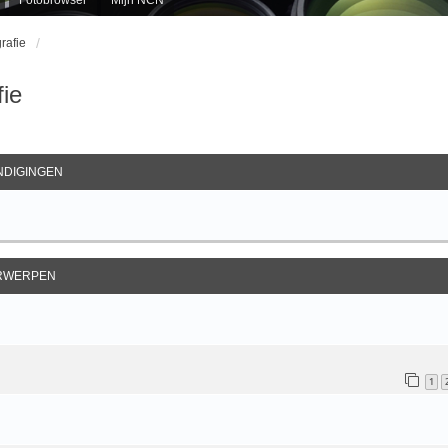
rafie
fie
ebreid Zoeken
DIGINGEN
RWERPEN
1