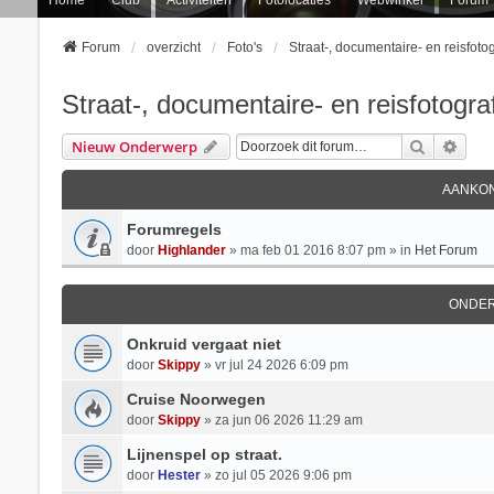
Forum
overzicht
Foto's
Straat-, documentaire- en reisfotog
Straat-, documentaire- en reisfotogra
Zoek
Uitg
Nieuw Onderwerp
AANKON
Forumregels
door
Highlander
» ma feb 01 2016 8:07 pm » in
Het Forum
ONDE
Onkruid vergaat niet
door
Skippy
» vr jul 24 2026 6:09 pm
Cruise Noorwegen
door
Skippy
» za jun 06 2026 11:29 am
Lijnenspel op straat.
door
Hester
» zo jul 05 2026 9:06 pm