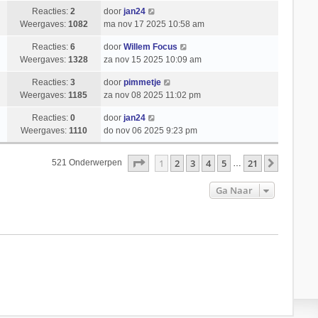
Reacties:
2
door
jan24
Weergaves:
1082
ma nov 17 2025 10:58 am
Reacties:
6
door
Willem Focus
Weergaves:
1328
za nov 15 2025 10:09 am
Reacties:
3
door
pimmetje
Weergaves:
1185
za nov 08 2025 11:02 pm
Reacties:
0
door
jan24
Weergaves:
1110
do nov 06 2025 9:23 pm
Pagina
1
Van
21
1
2
3
4
5
21
Volgend
521 Onderwerpen
…
Ga Naar