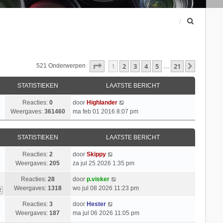
Z
o
e
k
Pagina
1
Van
21
1
2
3
4
5
21
Volgend
521 Onderwerpen
…
STATISTIEKEN
LAATSTE BERICHT
Reacties:
0
door
Highlander
Weergaves:
361460
ma feb 01 2016 8:07 pm
STATISTIEKEN
LAATSTE BERICHT
Reacties:
2
door
Skippy
Weergaves:
205
za jul 25 2026 1:35 pm
Reacties:
28
door
p.visker
Weergaves:
1318
wo jul 08 2026 11:23 pm
2
Reacties:
3
door
Hester
Weergaves:
187
ma jul 06 2026 11:05 pm