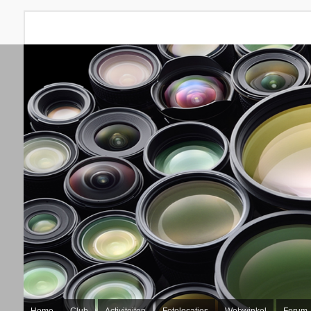
Home
Club
Activiteiten
Fotolocaties
Webwinkel
Forum