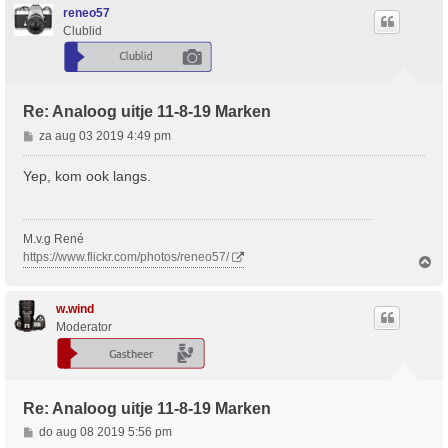
o
reneo57
o
Clublid
g
Re: Analoog uitje 11-8-19 Marken
B
za aug 03 2019 4:49 pm
e
r
Yep, kom ook langs.
i
c
h
M.v.g René
t
https://www.flickr.com/photos/reneo57/
O
m
h
o
w.wind
o
Moderator
g
Re: Analoog uitje 11-8-19 Marken
B
do aug 08 2019 5:56 pm