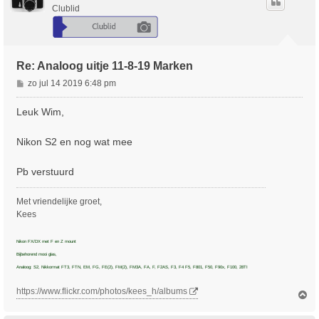
o
Clublid
g
Re: Analoog uitje 11-8-19 Marken
B
zo jul 14 2019 6:48 pm
e
r
Leuk Wim,
i
c
Nikon S2 en nog wat mee
h
t
Pb verstuurd
Met vriendelijke groet,
Kees
Nikon FX/DX met F en Z mount
Bijbehorend mooi glas,
Analoog: S2, Nikkormat FT3, FTN, EM, FG, FE(2), FM(2), FM3A, FA, F, F2AS, F3, F4 F5, F801, F50, F90x, F100, 28TI
https://www.flickr.com/photos/kees_h/albums
O
m
h