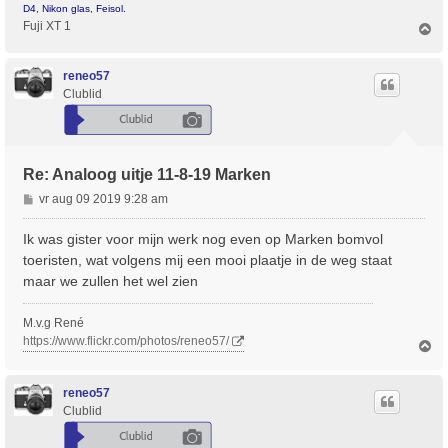
D4, Nikon glas, Feisol.
Fuji XT 1
O
m
h
o
reneo57
o
Clublid
g
Re: Analoog uitje 11-8-19 Marken
B
vr aug 09 2019 9:28 am
e
r
Ik was gister voor mijn werk nog even op Marken bomvol
i
toeristen, wat volgens mij een mooi plaatje in de weg staat
c
maar we zullen het wel zien
h
t
M.v.g René
https://www.flickr.com/photos/reneo57/
O
m
h
o
reneo57
o
Clublid
g