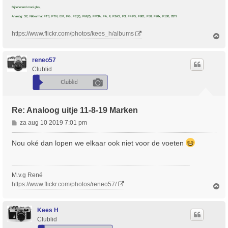
Bijbehorend mooi glas,
Analoog: S2, Nikkormat FT3, FTN, EM, FG, FE(2), FM(2), FM3A, FA, F, F2AS, F3, F4 F5, F801, F50, F90x, F100, 28TI
https://www.flickr.com/photos/kees_h/albums
O
m
h
o
reneo57
o
Clublid
g
Re: Analoog uitje 11-8-19 Marken
B
za aug 10 2019 7:01 pm
e
r
Nou oké dan lopen we elkaar ook niet voor de voeten
i
c
h
M.v.g René
t
https://www.flickr.com/photos/reneo57/
O
m
h
o
Kees H
o
Clublid
g