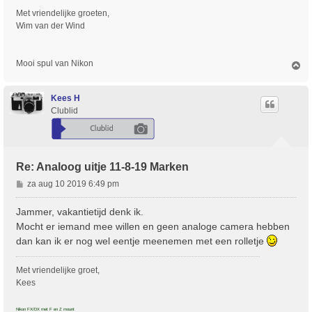
h
Met vriendelijke groeten,
t
Wim van der Wind
Mooi spul van Nikon
O
m
h
o
Kees H
o
Clublid
g
Re: Analoog uitje 11-8-19 Marken
B
za aug 10 2019 6:49 pm
e
r
Jammer, vakantietijd denk ik.
i
Mocht er iemand mee willen en geen analoge camera hebben
c
dan kan ik er nog wel eentje meenemen met een rolletje
h
t
Met vriendelijke groet,
Kees
Nikon FX/DX met F en Z mount