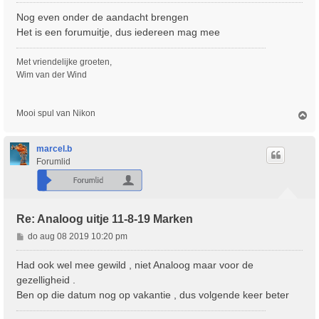
e
r
Nog even onder de aandacht brengen
i
Het is een forumuitje, dus iedereen mag mee
c
h
Met vriendelijke groeten,
t
Wim van der Wind
Mooi spul van Nikon
O
m
h
o
marcel.b
o
Forumlid
g
Re: Analoog uitje 11-8-19 Marken
B
do aug 08 2019 10:20 pm
e
r
Had ook wel mee gewild , niet Analoog maar voor de
i
gezelligheid .
c
Ben op die datum nog op vakantie , dus volgende keer beter
h
t