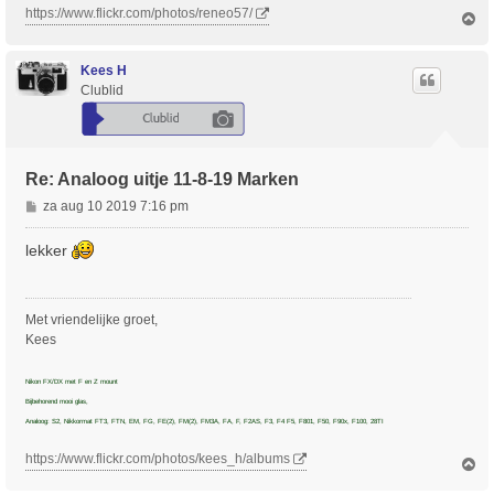
https://www.flickr.com/photos/reneo57/
O
m
h
o
Kees H
o
Clublid
g
Re: Analoog uitje 11-8-19 Marken
B
za aug 10 2019 7:16 pm
e
r
lekker
i
c
h
Met vriendelijke groet,
t
Kees
Nikon FX/DX met F en Z mount
Bijbehorend mooi glas,
Analoog: S2, Nikkormat FT3, FTN, EM, FG, FE(2), FM(2), FM3A, FA, F, F2AS, F3, F4 F5, F801, F50, F90x, F100, 28TI
https://www.flickr.com/photos/kees_h/albums
O
m