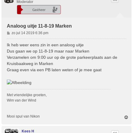
Moderator
Analoog uitje 11-8-19 Marken
B
zo jul 14 2019 6:36 pm
e
r
Ik heb weer eens zin in een analoog uitje
i
Dus gaan we op 11-8-19 maar naar Marken
c
Verzamelen om 9:00 uur op de grote parkeerplaats aan de
h
Kruisbaakweg in Marken
t
Graag even via een PB laten weten of je mee gaat
Met vriendelijke groeten,
Wim van der Wind
Mooi spul van Nikon
O
m
h
o
Kees H