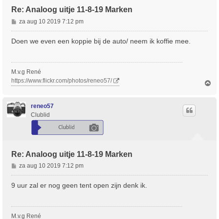
Re: Analoog uitje 11-8-19 Marken
B
za aug 10 2019 7:12 pm
e
r
Doen we even een koppie bij de auto/ neem ik koffie mee.
i
c
h
M.v.g René
t
https://www.flickr.com/photos/reneo57/
O
m
h
o
reneo57
o
Clublid
g
Re: Analoog uitje 11-8-19 Marken
B
za aug 10 2019 7:12 pm
e
r
9 uur zal er nog geen tent open zijn denk ik.
i
c
h
M.v.g René
t