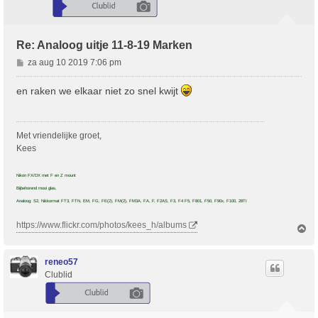
Re: Analoog uitje 11-8-19 Marken
B
za aug 10 2019 7:06 pm
e
r
en raken we elkaar niet zo snel kwijt
i
c
h
Met vriendelijke groet,
t
Kees
Nikon FX/DX met F en Z mount
Bijbehorend mooi glas,
Analoog: S2, Nikkormat FT3, FTN, EM, FG, FE(2), FM(2), FM3A, FA, F, F2AS, F3, F4 F5, F801, F50, F90x, F100, 28TI
https://www.flickr.com/photos/kees_h/albums
O
m
h
o
reneo57
o
Clublid
g