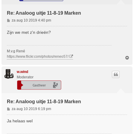
Re: Analoog uitje 11-8-19 Marken
B
za aug 10 2019 4:40 pm
e
r
Zijn we met z'n drieën?
i
c
h
M.v.g René
t
https://www.flickr.com/photos/reneo57/
O
m
h
o
w.wind
o
Moderator
g
Re: Analoog uitje 11-8-19 Marken
B
za aug 10 2019 6:19 pm
e
r
Ja helaas wel
i
c