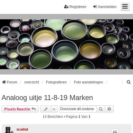
Registreer
Aanmelden
Forum
overzicht
Fotograferen
Foto wandelingen
Analoog uitje 11-8-19 Marken
k
Zoek
Uitgebreid
Plaats Reactie
14 Berichten • Pagina
1
Van
1
w.wind