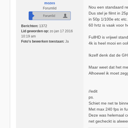
mozes
c
Nou een standaard reg
Forumlid
h
Dus stel je filmt in 2
t
in 50p 1/100e etc etc.
60 hrtz is vaak voor h
Berichten:
1372
Lid geworden op:
zo jan 17 2016
10:19 am
FullHD is vrijwel st
Foto's bewerken toestaan:
Ja
4k is heel mooi en oo
Ikzelf denk dat de GH
Maar weet dat het met
Alhoewel ik moet zeg
//edit
ps.
Schiet me net te binn
Met max 240 fps in fu
Deze was helemaal co
net gecheckt is alwee