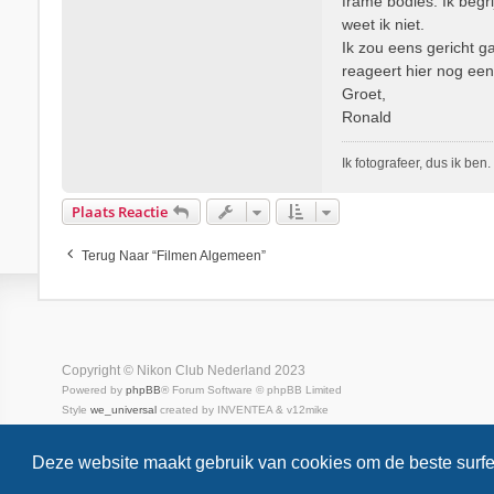
frame bodies. Ik begri
weet ik niet.
Ik zou eens gericht g
reageert hier nog een
Groet,
Ronald
Ik fotografeer, dus ik ben.
Plaats Reactie
Terug Naar “Filmen Algemeen”
Copyright © Nikon Club Nederland 2023
Powered by
phpBB
® Forum Software © phpBB Limited
Style
we_universal
created by INVENTEA & v12mike
Privacy
Gebruikersvoorwaarden
Deze website maakt gebruik van cookies om de beste surfe