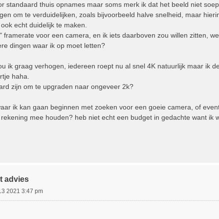
or standaard thuis opnames maar soms merk ik dat het beeld niet soep
agen om te verduidelijken, zoals bijvoorbeeld halve snelheid, maar hier
ook echt duidelijk te maken.
" framerate voor een camera, en ik iets daarboven zou willen zitten, 
dere dingen waar ik op moet letten?
zou ik graag verhogen, iedereen roept nu al snel 4K natuurlijk maar ik d
rtje haha.
ard zijn om te upgraden naar ongeveer 2k?
 waar ik kan gaan beginnen met zoeken voor een goeie camera, of even
k rekening mee houden? heb niet echt een budget in gedachte want ik 
t advies
13 2021 3:47 pm