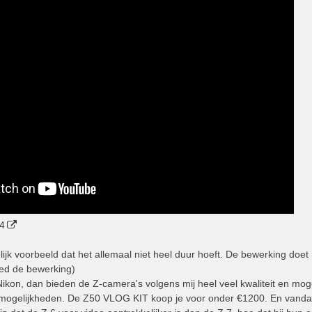
4
ijk voorbeeld dat het allemaal niet heel duur hoeft. De bewerking doet h
ed de bewerking)
t Nikon, dan bieden de Z-camera's volgens mij heel veel kwaliteit en m
 mogelijkheden. De Z50 VLOG KIT koop je voor onder €1200. En vandaar