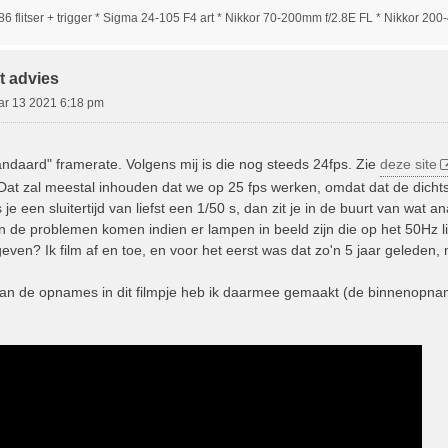
586 flitser + trigger * Sigma 24-105 F4 art * Nikkor 70-200mm f/2.8E FL * Nikkor 20
t advies
ar 13 2021 6:18 pm
andaard" framerate. Volgens mij is die nog steeds 24fps. Zie
deze site
 Dat zal meestal inhouden dat we op 25 fps werken, omdat dat de dichts
je een sluitertijd van liefst een 1/50 s, dan zit je in de buurt van wat a
in de problemen komen indien er lampen in beeld zijn die op het 50Hz l
geven? Ik film af en toe, en voor het eerst was dat zo'n 5 jaar geleden
 van de opnames in dit filmpje heb ik daarmee gemaakt (de binnenopn