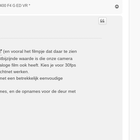
0-400 F4 G ED VR *
O
m
h
o
o
g
(en vooral het filmpje dat daar te zien
tbijzijnde waarde is die onze camera
naloge film ook heeft. Kies je voor 30fps
ichtnet werken.
, met een betrekkelijk eenvoudige
ames, en de opnames voor de deur met