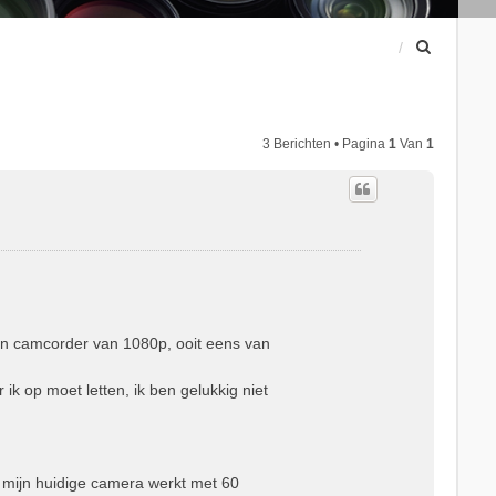
Z
o
e
k
3 Berichten • Pagina
1
Van
1
 een camcorder van 1080p, ooit eens van
ik op moet letten, ik ben gelukkig niet
? mijn huidige camera werkt met 60