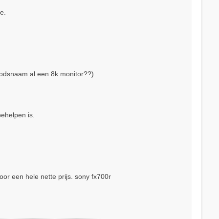
e.
 godsnaam al een 8k monitor??)
ehelpen is.
or een hele nette prijs. sony fx700r