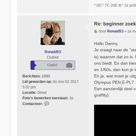
* D5 * TC-20E III * 2x yn
Re: beginner zoek
B
door
Ronald53
»
za m
e
r
Hallo Danny,
i
Je vraagt naar de "st
Ronald53
c
is) waarom dat zo is.
Clublid
h
ons biedt. En dan kies 
t
en 1/60s, dan kun je 
En ja, wat moet je uit
Berichten:
1890
Lid geworden op:
do nov 02 2017
Olympus PEN E-PL7.
5:02 pm
Een aanzienlijk deel
Locatie:
Groet
graffity):
Foto's bewerken toestaan:
Ja
C
Contacteer:
o
n
t
a
c