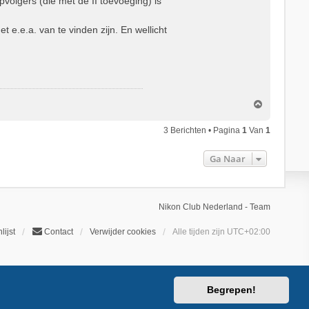
pvolgers (die met de II toevoeging) is
e.e.a. van te vinden zijn. En wellicht
O
m
h
3 Berichten • Pagina
1
Van
1
o
o
Ga Naar
g
Nikon Club Nederland - Team
lijst
Contact
Verwijder cookies
Alle tijden zijn
UTC+02:00
Begrepen!