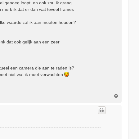
el genoeg loopt, en ook zou ik graag
in merk ik dat er dan wat teveel frames
welke waarde zal ik aan moeten houden?
enk dat ook gelijk aan een zeer
tueel een camera die aan te raden is?
weet niet wat ik moet verwachten
O
m
h
o
o
g