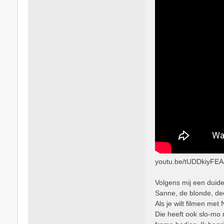
t
e
e
r
R
o
n
a
l
d
5
3
youtu.be/tUDDkiyFEA
Volgens mij een duidel
Sanne, de blonde, de
Als je wilt filmen me
Die heeft ook slo-mo