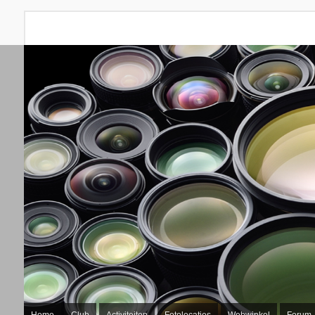
Home
Club
Activiteiten
Fotolocaties
Webwinkel
Forum