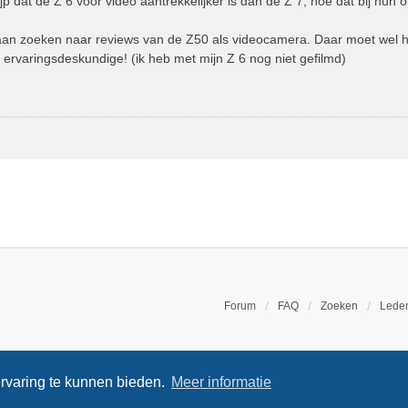
jp dat de Z 6 voor video aantrekkelijker is dan de Z 7, hoe dat bij hun o
aan zoeken naar reviews van de Z50 als videocamera. Daar moet wel het 
 ervaringsdeskundige! (ik heb met mijn Z 6 nog niet gefilmd)
Forum
FAQ
Zoeken
Leden
rvaring te kunnen bieden.
Meer informatie