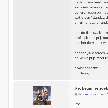
hertz, prima beeld vo
eens iets willen vertr
verloren gaan om het 
wat is een "standaard
en zijn er daarbij an
ook de film kwaliteit 
professioneel prijskaa
zou het de moeite wa
hebben jullie advies
en welke prijs moet i
alvast bedankt!
gr, Danny
Re: beginner zoek
B
door
mozes
»
za mar 
e
r
Poe...
i