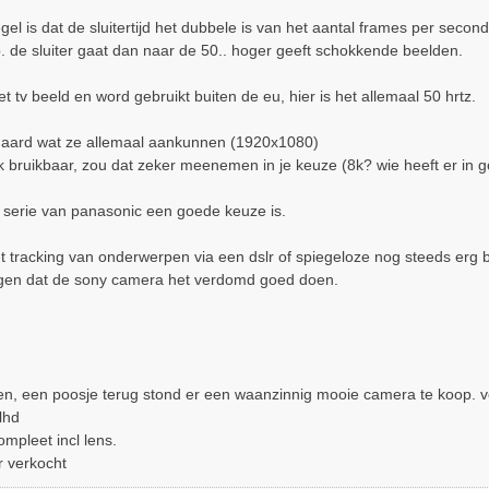
el is dat de sluitertijd het dubbele is van het aantal frames per second
5p. de sluiter gaat dan naar de 50.. hoger geeft schokkende beelden.
et tv beeld en word gebruikt buiten de eu, hier is het allemaal 50 hrtz.
andaard wat ze allemaal aankunnen (1920x1080)
k bruikbaar, zou dat zeker meenemen in je keuze (8k? wie heeft er in
 serie van panasonic een goede keuze is.
 tracking van onderwerpen via een dslr of spiegeloze nog steeds erg b
gen dat de sony camera het verdomd goed doen.
en, een poosje terug stond er een waanzinnig mooie camera te koop. vo
lhd
mpleet incl lens.
r verkocht