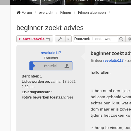
Forum
overzicht
Filmen
Filmen algemeen
beginner zoekt advies
Zoe
Plaats Reactie
revolutio117
beginner zoekt ad
Forumlid
B
door
revolutio117
»
z
e
r
hallo allen,
i
Berichten:
1
c
Lid geworden op:
za mar 13 2021
h
2:39 pm
ik ben nu al een tijd
t
Ervaringsniveau:
*
bol.com gehaald want 
Foto's bewerken toestaan:
Nee
echter ben ik nu wat a
dom maar er is zoveel
tijdens het zoeken kw
ik hoop te vinden, ee