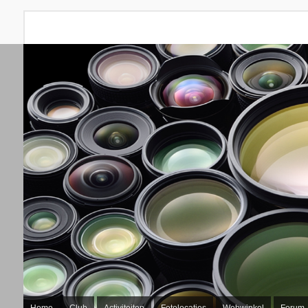
Home
Club
Activiteiten
Fotolocaties
Webwinkel
Forum