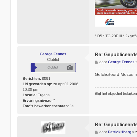
* D5 * TC-20E III * 2x yn
George Fennes
Re: Gepubliceerde
Clublid
B
door
George Fennes
e
r
Gefeliciteerd Mozes 
i
Berichten:
8091
c
Lid geworden op:
za apr 01 2006
h
10:30 pm
Blijf het objectief bekijken
t
Locatie:
Ergens
Ervaringsniveau:
*
Foto's bewerken toestaan:
Ja
Re: Gepubliceerde
B
door
PatrickHberg
»