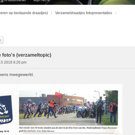
ageren op bestaande draadjes)
Verzameldraadjes fotopresentaties
k
Uitgebreid Zoeken
 foto's (verzameltopic)
15 2018 8:26 pm
k eens meegewerkt.