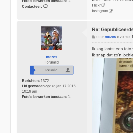
Foto's bewerken toestaan:
i
Ja
Flickr
C
c
Contacteer:
Instagram
o
k
n
H
t
b
a
e
Re: Gepubliceerde
c
r
B
door
mozes
»
zo mei 
t
g
e
e
r
Ik zag laatst een fot
e
i
r
ik snap dat zo'n jochi
mozes
c
W
Forumlid
h
a
t
l
l
Berichten:
1372
y
Lid geworden op:
1
zo jan 17 2016
10:19 am
1
Foto's bewerken toestaan:
8
Ja