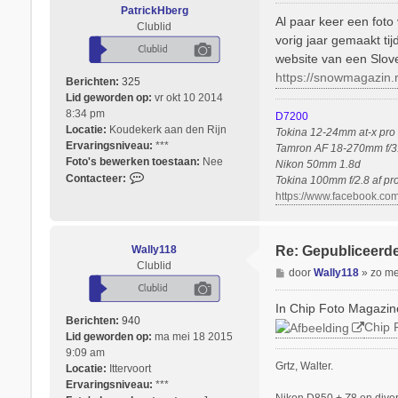
e
PatrickHberg
r
Al paar keer een foto
Clublid
i
vorig jaar gemaakt ti
c
website van een Slove
h
https://snowmagazin.r
t
Berichten:
325
Lid geworden op:
vr okt 10 2014
8:34 pm
D7200
Locatie:
Koudekerk aan den Rijn
Tokina 12-24mm at-x pro d
Ervaringsniveau:
***
Tamron AF 18-270mm f/3.
Foto's bewerken toestaan:
Nee
Nikon 50mm 1.8d
C
Contacteer:
Tokina 100mm f/2.8 af pr
o
https://www.facebook.com
n
t
a
Wally118
Re: Gepubliceerde
c
Clublid
B
door
Wally118
»
zo me
t
e
e
r
e
In Chip Foto Magazine
i
Berichten:
940
r
Chip 
c
Lid geworden op:
P
ma mei 18 2015
h
9:09 am
a
Grtz, Walter.
t
Locatie:
Ittervoort
t
Ervaringsniveau:
r
***
Nikon D850 + Z8 en diver