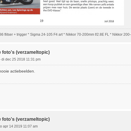
586 flitser + trigger * Sigma 24-105 F4 art * Nikkor 70-200mm f/2.8E FL * Nikkor 20
 foto's (verzameltopic)
»
di dec 25 2018 11:31 pm
mooie actiebeelden.
 foto's (verzameltopic)
zo apr 14 2019 11:07 am