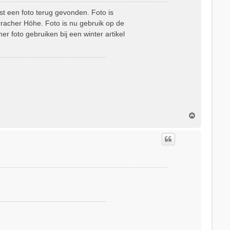
st een foto terug gevonden. Foto is
rracher Höhe. Foto is nu gebruik op de
 foto gebruiken bij een winter artikel
O
m
h
o
o
g