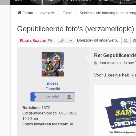
Forum
overzicht
Foto's
Secties oude indeling (alleen re
Gepubliceerde foto's (verzameltopic)
Zoe
Plaats Reactie
Re: Gepubliceerde
B
door
mozes
»
do nov 
e
r
Voor 1 keertje heb i
i
mozes
c
Forumlid
h
t
Berichten:
1372
Lid geworden op:
zo jan 17 2016
10:19 am
Foto's bewerken toestaan:
Ja