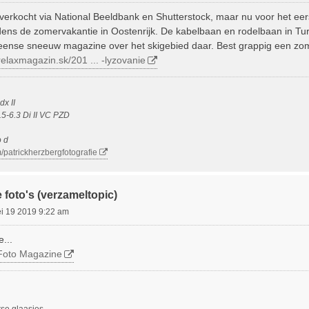
 verkocht via National Beeldbank en Shutterstock, maar nu voor het eer
jdens de zomervakantie in Oostenrijk. De kabelbaan en rodelbaan in Tu
ense sneeuw magazine over het skigebied daar. Best grappig een zomer
elaxmagazin.sk/201 ... -lyzovanie
x II
5-6.3 Di II VC PZD
o d
/patrickherzbergfotografie
 foto's (verzameltopic)
i 19 2019 9:22 am
...
Foto Magazine
se glaasjes