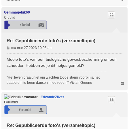
m
h
o
Gemmageluk60
o
Clublid
g
Re: Gepubliceerde foto's (verzameltopic)
B
ma mar 27 2023 10:05 am
e
r
Mooie foto's van een biologische gewasbescherming en een
i
schudder. Hebben ze je dit netjes gemeld?
c
h
"Het leven draait niet om wachten tot de storm voorbij is, het
t
gaat erom te leren dansen in de regen."-Vivian Greene
O
m
h
o
EdvandeZilver
o
Forumlid
g
Re: Gepubliceerde foto's (verzameltopic)