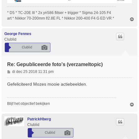
* D5 * TC-20E III * 2x yn586 flitser + trigger * Sigma 24-105 F4
art * Nikkor 70-200mm f/2.8E FL * Nikkor 200-400 F4 G ED VR *
O
m
h
o
George Fennes
o
Clublid
g
Re: Gepubliceerde foto's (verzameltopic)
B
di dec 25 2018 11:31 pm
e
r
Gefeliciteerd Mozes mooie actiebeelden.
i
c
h
Blijf het objectief bekijken
O
t
m
h
o
PatrickHberg
o
Clublid
g