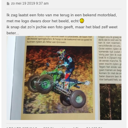
B
zo mei 19 2019 9:37 am
e
r
Ik zag laatst een foto van me terug in een bekend motorblad,
i
met me logo dwars door het beeld, echt
c
ik snap dat zo'n jochie een foto geeft, maar het blad zelf weet
h
beter...
t