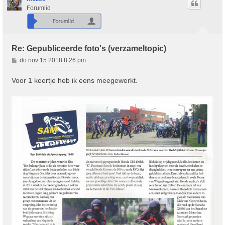
Forumlid
Re: Gepubliceerde foto's (verzameltopic)
B
do nov 15 2018 8:26 pm
e
r
Voor 1 keertje heb ik eens meegewerkt.
i
c
h
t