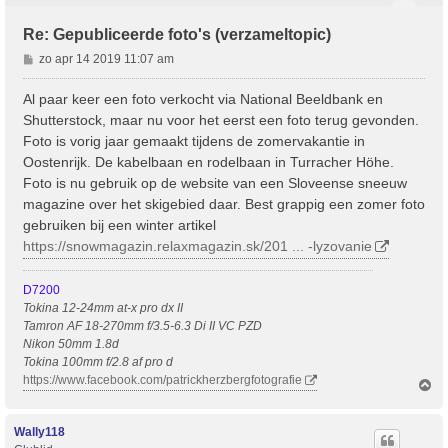
Re: Gepubliceerde foto's (verzameltopic)
B
zo apr 14 2019 11:07 am
e
r
Al paar keer een foto verkocht via National Beeldbank en
i
Shutterstock, maar nu voor het eerst een foto terug gevonden.
c
Foto is vorig jaar gemaakt tijdens de zomervakantie in
h
Oostenrijk. De kabelbaan en rodelbaan in Turracher Höhe.
t
Foto is nu gebruik op de website van een Sloveense sneeuw
magazine over het skigebied daar. Best grappig een zomer foto
gebruiken bij een winter artikel
https://snowmagazin.relaxmagazin.sk/201 ... -lyzovanie
D7200
Tokina 12-24mm at-x pro dx II
Tamron AF 18-270mm f/3.5-6.3 Di II VC PZD
Nikon 50mm 1.8d
Tokina 100mm f/2.8 af pro d
https://www.facebook.com/patrickherzbergfotografie
O
m
h
o
Wally118
o