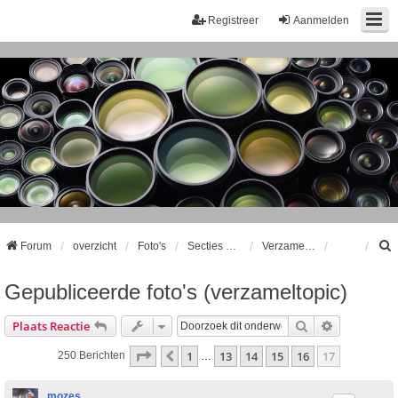
Registreer
Aanmelden
Forum
overzicht
Foto's
Secties oude indeling (alleen reageren op bestaande draadjes)
Verzameldraadjes fotopresentaties
Gepubliceerde foto's (verzameltopic)
k
Zoek
Uitgebreid
Plaats Reactie
Pagina
17
Van
17
1
13
14
15
16
17
Vorige
250 Berichten
…
mozes