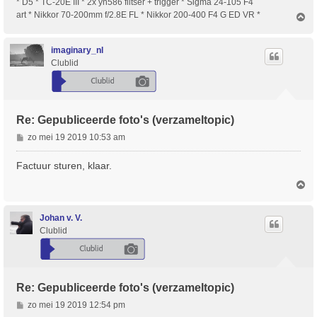
* D5 * TC-20E III * 2x yn586 flitser + trigger * Sigma 24-105 F4
art * Nikkor 70-200mm f/2.8E FL * Nikkor 200-400 F4 G ED VR *
O
m
h
o
imaginary_nl
o
Clublid
g
Re: Gepubliceerde foto's (verzameltopic)
B
zo mei 19 2019 10:53 am
e
r
Factuur sturen, klaar.
i
O
c
m
h
h
t
o
Johan v. V.
o
Clublid
g
Re: Gepubliceerde foto's (verzameltopic)
B
zo mei 19 2019 12:54 pm
e