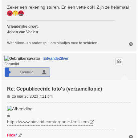
r
Zeker een rekening sturen. En een vette ook! Zijn ze helemaal
i
...
c
h
Vriendelijke groet,
t
Johan van Veelen
Wat Nikon- en ander spul om plaatjes mee te schieten.
O
m
h
o
EdvandeZilver
o
Forumlid
g
Re: Gepubliceerde foto's (verzameltopic)
B
zo mar 26 2023 7:21 pm
e
r
i
&
c
https://www.biovirid.com/organic-fertilizers
h
t
Flick
r
O