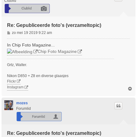
Clublid
g
Re: Gepubliceerde foto's (verzameltopic)
B
zo mei 19 2019 9:22 am
e
r
In Chip Foto Magazine...
i
Chip Foto Magazine
c
h
Grtz, Walter.
t
Nikon D850 + Z8 en diverse glaasjes
Flickr
Instagram
O
m
h
o
mozes
o
Forumlid
g
Re: Gepubliceerde foto's (verzameltopic)