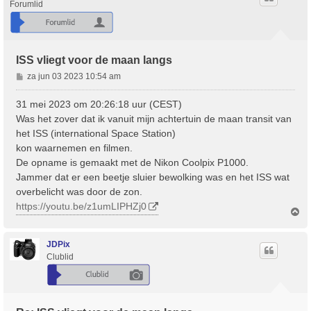
Forumlid
ISS vliegt voor de maan langs
B
za jun 03 2023 10:54 am
e
r
31 mei 2023 om 20:26:18 uur (CEST)
i
Was het zover dat ik vanuit mijn achtertuin de maan transit van
c
het ISS (international Space Station)
h
kon waarnemen en filmen.
t
De opname is gemaakt met de Nikon Coolpix P1000.
Jammer dat er een beetje sluier bewolking was en het ISS wat
overbelicht was door de zon.
https://youtu.be/z1umLIPHZj0
O
m
h
o
JDPix
o
Clublid
g