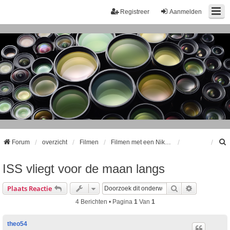
Registreer
Aanmelden
Forum
overzicht
Filmen
Filmen met een Nikon Coolpix camera
ISS vliegt voor de maan langs
k
Zoek
Uitgebreid
Plaats Reactie
4 Berichten • Pagina
1
Van
1
theo54