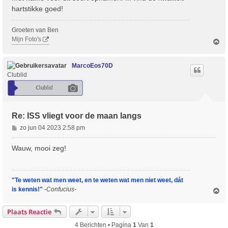
h
hartstikke goed!
t
Groeten van Ben
Mijn Foto's
O
m
h
o
MarcoEos70D
o
Clublid
g
Re: ISS vliegt voor de maan langs
B
zo jun 04 2023 2:58 pm
e
r
Wauw, mooi zeg!
i
c
h
"Te weten wat men weet, en te weten wat men niet weet, dát
t
is kennis!"
-Confucius-
O
m
h
Plaats Reactie
o
o
4 Berichten • Pagina
1
Van
1