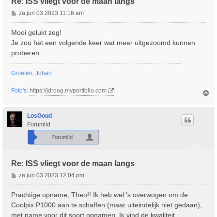
Re: ISS vliegt voor de maan langs
B
za jun 03 2023 11:16 am
e
r
Mooi gelukt zeg!
i
Je zou het een volgende keer wat meer uitgezoomd kunnen
c
proberen.
h
t
Groeten, Johan
Foto's:
https://jdroog.myportfolio.com
O
m
h
o
LosGoud
o
Forumlid
g
Re: ISS vliegt voor de maan langs
B
za jun 03 2023 12:04 pm
e
r
Prachtige opname, Theo!! Ik heb wel 's overwogen om de
i
Coolpix P1000 aan te schaffen (maar uiteindelijk niet gedaan),
c
met name voor dit soort opnamen. Ik vind de kwaliteit