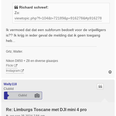
r
i
Richard schreef:
c
Zo:
h
viewtopic.php?f=104&t=72189&p=916278&#p916278
t
Ik vermoed dat dat een subforum bedoelt voor de vrijwilligers
is?? Ik krijg in ieder geval de melding dat ik geen toegang
heb...
Grtz, Walter.
Nikon D850 + Z8 en diverse glaasjes
Flickr
Instagram
O
m
h
o
Wally118
o
Clublid
g
Re: Limburgs Toscane met DJI mini 4 pro
B
wo sep 25 2024 7:56 am