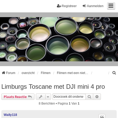
Registreer
Aanmelden
Forum
overzicht
Filmen
Filmen met een niet-Nikon camera
Limburgs Toscane met DJI mini 4 pro
k
Zoek
Uitgebreid
Plaats Reactie
8 Berichten • Pagina
1
Van
1
Wally118