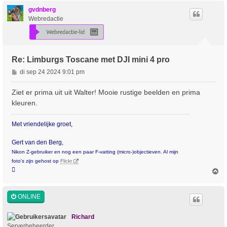
h
o
gvdnberg
o
Webredactie
g
Re: Limburgs Toscane met DJI mini 4 pro
B
di sep 24 2024 9:01 pm
e
r
Ziet er prima uit uit Walter! Mooie rustige beelden en prima
i
kleuren.
c
h
Met vriendelijke groet,
t
Gert van den Berg,
Nikon Z-gebruiker en nog een paar F-vatting (micro-)objectieven. Al mijn
foto's zijn gehost op
Flickr

O
m
h
o
ONLINE
o
g
Richard
Serverbeheerder