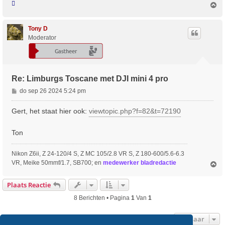

O
m
h
o
Tony D
o
Moderator
g
Re: Limburgs Toscane met DJI mini 4 pro
B
do sep 26 2024 5:24 pm
e
r
Gert, het staat hier ook:
viewtopic.php?f=82&t=72190
i
c
Ton
h
t
Nikon Z6ii, Z 24-120/4 S, Z MC 105/2.8 VR S, Z 180-600/5.6-6.3
VR, Meike 50mmf/1.7, SB700; en
medewerker bladredactie
O
m
h
Plaats Reactie
o
o
8 Berichten • Pagina
1
Van
1
g
Ga Naar