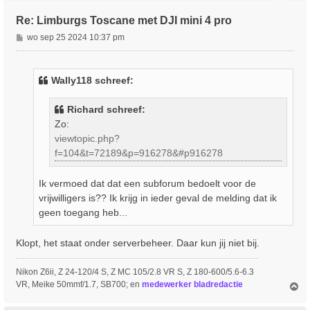
Re: Limburgs Toscane met DJI mini 4 pro
B
wo sep 25 2024 10:37 pm
e
r
i
Wally118 schreef:
c
h
Richard schreef:
t
Zo:
viewtopic.php?
f=104&t=72189&p=916278&#p916278
Ik vermoed dat dat een subforum bedoelt voor de
vrijwilligers is?? Ik krijg in ieder geval de melding dat ik
geen toegang heb...
Klopt, het staat onder serverbeheer. Daar kun jij niet bij.
Nikon Z6ii, Z 24-120/4 S, Z MC 105/2.8 VR S, Z 180-600/5.6-6.3
VR, Meike 50mmf/1.7, SB700; en
medewerker bladredactie
O
m
h