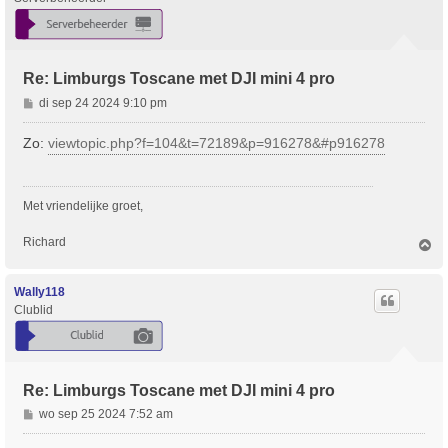
Re: Limburgs Toscane met DJI mini 4 pro
B
di sep 24 2024 9:10 pm
e
r
Zo:
viewtopic.php?f=104&t=72189&p=916278&#p916278
i
c
h
Met vriendelijke groet,
t
Richard
O
m
h
o
Wally118
o
Clublid
g
Re: Limburgs Toscane met DJI mini 4 pro
B
wo sep 25 2024 7:52 am
e