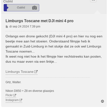
Clublid
Limburgs Toscane met DJI mini 4 pro
B
di sep 24 2024 7:39 pm
e
r
Onlangs een drone gekocht (DJI mini 4 pro) en hier nu nog een
i
beetje mee aan het stoeien. Onderstaand filmpje heb ik
c
gemaakt in Zuid-Limburg in het stukje dat ze ook wel Limburgs
h
Toscane noemen...
t
Ik weet nog niet hoe ik het filmpje hier rechtstreeks kan posten,
dus nu maar even via een linkje...
Limburgs Toscane
Grtz, Walter.
Nikon D850 + Z8 en diverse glaasjes
Flickr
Instagram
O
m