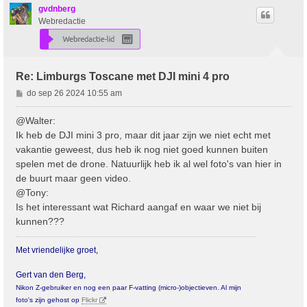
o
gvdnberg
o
Webredactie
g
Re: Limburgs Toscane met DJI mini 4 pro
B
do sep 26 2024 10:55 am
e
r
@Walter:
i
Ik heb de DJI mini 3 pro, maar dit jaar zijn we niet echt met
c
vakantie geweest, dus heb ik nog niet goed kunnen buiten
h
spelen met de drone. Natuurlijk heb ik al wel foto's van hier in
t
de buurt maar geen video.
@Tony:
Is het interessant wat Richard aangaf en waar we niet bij
kunnen???
Met vriendelijke groet,
Gert van den Berg,
Nikon Z-gebruiker en nog een paar F-vatting (micro-)objectieven. Al mijn
foto's zijn gehost op
Flickr