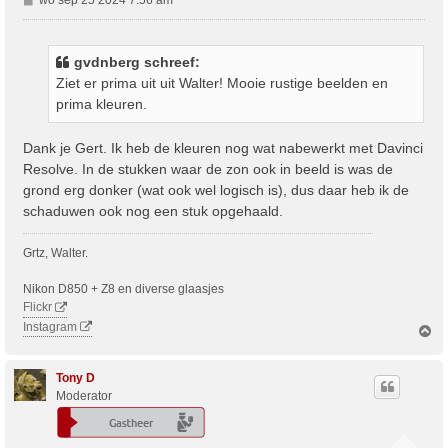
e
r
i
gvdnberg schreef:
c
Ziet er prima uit uit Walter! Mooie rustige beelden en
h
prima kleuren.
t
Dank je Gert. Ik heb de kleuren nog wat nabewerkt met Davinci
Resolve. In de stukken waar de zon ook in beeld is was de
grond erg donker (wat ook wel logisch is), dus daar heb ik de
schaduwen ook nog een stuk opgehaald.
Grtz, Walter.
Nikon D850 + Z8 en diverse glaasjes
Flickr
Instagram
O
m
h
o
Tony D
o
Moderator
g