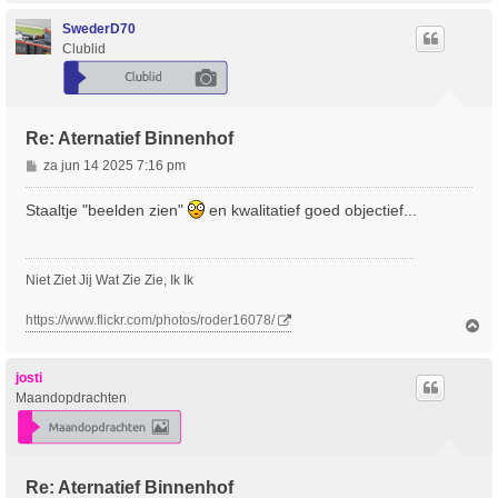
h
o
SwederD70
o
Clublid
g
Re: Aternatief Binnenhof
B
za jun 14 2025 7:16 pm
e
r
Staaltje "beelden zien"
en kwalitatief goed objectief...
i
c
h
Niet Ziet Jij Wat Zie Zie, Ik Ik
t
https://www.flickr.com/photos/roder16078/
O
m
h
o
josti
o
Maandopdrachten
g
Re: Aternatief Binnenhof