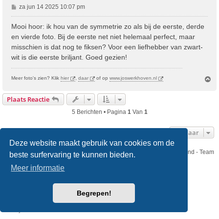
B
za jun 14 2025 10:07 pm
e
r
Mooi hoor: ik hou van de symmetrie zo als bij de eerste, derde
i
en vierde foto. Bij de eerste net niet helemaal perfect, maar
c
misschien is dat nog te fiksen? Voor een liefhebber van zwart-
h
wit is die eerste briljant. Goed gezien!
t
O
Meer foto's zien? Klik
hier
,
daar
of op
www.joswerkhoven.nl
m
h
Plaats Reactie
o
o
5 Berichten • Pagina
1
Van
1
g
Ga Naar
Deze website maakt gebruik van cookies om de
Nikon Club Nederland - Team
beste surfervaring te kunnen bieden.
Forum
Contact
Meer informatie
Copyright © Nikon Club Nederland 2023
Begrepen!
Powered by
phpBB
® Forum Software © phpBB Limited
Style
we_universal
created by INVENTEA & v12mike
Privacy
Gebruikersvoorwaarden