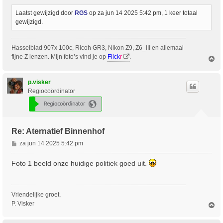
Laatst gewijzigd door
RGS
op za jun 14 2025 5:42 pm, 1 keer totaal
gewijzigd.
Hasselblad 907x 100c, Ricoh GR3, Nikon Z9, Z6_III en allemaal
fijne Z lenzen. Mijn foto’s vind je op
Flick
r
.
O
m
h
o
p.visker
o
Regiocoördinator
g
Re: Aternatief Binnenhof
B
za jun 14 2025 5:42 pm
e
r
Foto 1 beeld onze huidige politiek goed uit.
i
c
h
Vriendelijke groet,
t
P. Visker
O
m
h