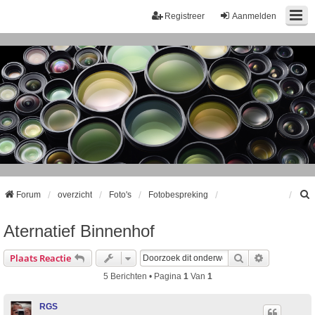
Registreer
Aanmelden
Forum
overzicht
Foto's
Fotobespreking
Aternatief Binnenhof
k
Zoek
Uitgebreid
Plaats Reactie
5 Berichten • Pagina
1
Van
1
RGS