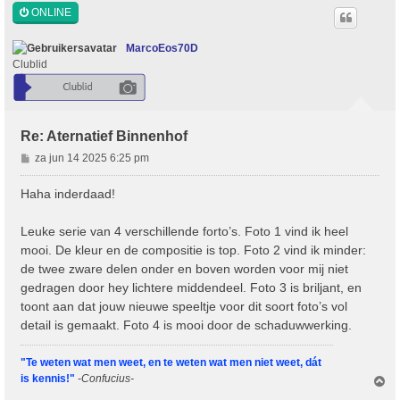
o
ONLINE
o
g
MarcoEos70D
Clublid
Re: Aternatief Binnenhof
B
za jun 14 2025 6:25 pm
e
r
Haha inderdaad!
i
c
Leuke serie van 4 verschillende forto’s. Foto 1 vind ik heel
h
mooi. De kleur en de compositie is top. Foto 2 vind ik minder:
t
de twee zware delen onder en boven worden voor mij niet
gedragen door hey lichtere middendeel. Foto 3 is briljant, en
toont aan dat jouw nieuwe speeltje voor dit soort foto’s vol
detail is gemaakt. Foto 4 is mooi door de schaduwwerking.
"Te weten wat men weet, en te weten wat men niet weet, dát
is kennis!"
-Confucius-
O
m