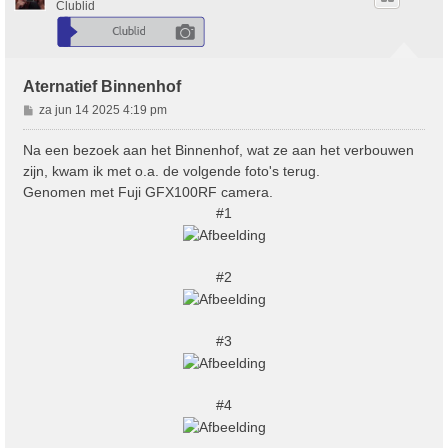
Clublid
Aternatief Binnenhof
B
za jun 14 2025 4:19 pm
e
r
Na een bezoek aan het Binnenhof, wat ze aan het verbouwen
i
zijn, kwam ik met o.a. de volgende foto's terug.
c
Genomen met Fuji GFX100RF camera.
h
#1
t
#2
#3
#4