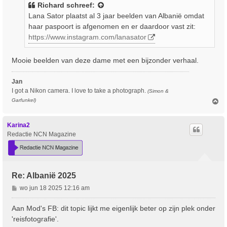
i
Richard
schreef:
c
Lana Sator plaatst al 3 jaar beelden van Albanië omdat
h
haar paspoort is afgenomen en er daardoor vast zit:
t
https://www.instagram.com/lanasator
Mooie beelden van deze dame met een bijzonder verhaal.
Jan
I got a Nikon camera. I love to take a photograph.
(Simon &
O
Garfunkel)
m
h
o
Karina2
o
Redactie NCN Magazine
g
Re: Albanië 2025
B
wo jun 18 2025 12:16 am
e
r
Aan Mod's FB: dit topic lijkt me eigenlijk beter op zijn plek onder
i
'reisfotografie'.
c