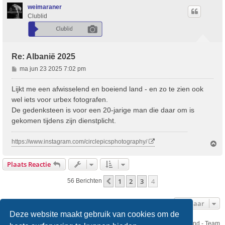
t
o
weimaraner
o
Clublid
g
Re: Albanië 2025
B
ma jun 23 2025 7:02 pm
e
r
Lijkt me een afwisselend en boeiend land - en zo te zien ook
i
wel iets voor urbex fotografen.
c
De gedenksteen is voor een 20-jarige man die daar om is
h
gekomen tijdens zijn dienstplicht.
t
https://www.instagram.com/circlepicsphotography/
O
m
h
Plaats Reactie
o
o
1
2
3
4
Vorige
56 Berichten
g
Ga Naar
Deze website maakt gebruik van cookies om de
Nikon Club Nederland - Team