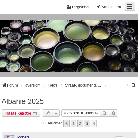
Registreer
Aanmelden
Forum
overzicht
Foto's
Straat-, documentaire- en reisfotografie
Albanië 2025
k
Zoek
Uitgebreid
Plaats Reactie
1
2
3
4
Vorige
56 Berichten
Robert