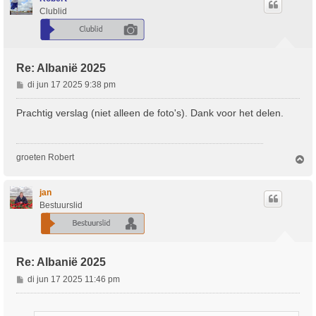
Clublid
Re: Albanië 2025
B
di jun 17 2025 9:38 pm
e
r
Prachtig verslag (niet alleen de foto's). Dank voor het delen.
i
c
h
groeten Robert
O
t
m
h
o
jan
o
Bestuurslid
g
Re: Albanië 2025
B
di jun 17 2025 11:46 pm
e
r