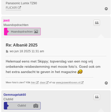
Panasonic Lumix TZ90
FLICKR!
O
m
h
o
josti
o
Maandopdrachten
g
Re: Albanië 2025
B
wo jun 18 2025 11:31 am
e
r
Helemaal eens met Skippy; topverslag van een nog vrij
i
onbekende reisbestemming met mooie foto's. Goed ook om
c
het extra aandacht te geven in het magazine
h
t
O
Meer foto's zien? Klik
hier
,
daar
of op
www.joswerkhoven.nl
m
h
o
Gemmageluk60
o
Clublid
g