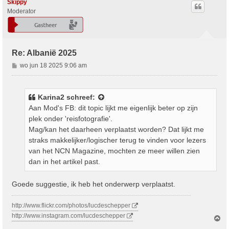
o
Skippy
o
Moderator
g
Re: Albanië 2025
B
wo jun 18 2025 9:06 am
e
r
i
Karina2
schreef:
c
Aan Mod's FB: dit topic lijkt me eigenlijk beter op zijn
h
plek onder 'reisfotografie'.
t
Mag/kan het daarheen verplaatst worden? Dat lijkt me
straks makkelijker/logischer terug te vinden voor lezers
van het NCN Magazine, mochten ze meer willen zien
dan in het artikel past.
Goede suggestie, ik heb het onderwerp verplaatst.
http://www.flickr.com/photos/lucdeschepper
http://www.instagram.com/lucdeschepper
O
m