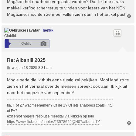
Mag/kan het daarheen verplaatst worden? Dat lijkt me straks
h
makkelijker/logischer terug te vinden voor lezers van het NCN
t
Magazine, mochten ze meer willen zien dan in het artikel past.
O
m
h
o
henkk
o
Clublid
g
Re: Albanië 2025
B
wo jun 18 2025 8:31 am
e
r
Mooie serie die ik thuis eens rustig zal bekijken. Mooi land zo te
i
zien en het verhaal over de mensen spreekt ook aan. Ik kijk uit
c
naar het magazine van september!
h
t
tja, F of Z? wat meenemen? Of de 1? Of iets analoogs zoals F4S
of FA?
exif en/of hogere resolutie meestal via klikken op foto
https://www.flickr.com/photos/23578649@N07/albums
O
m
h