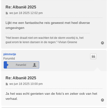
Re: Albanië 2025
B
wo jun 18 2025 12:02 pm
e
r
Lijkt me een fantastische reis geweest met heel diverse
i
omgevingen
c
h
"Het leven draait niet om wachten tot de storm voorbij is, het
t
gaat erom te leren dansen in de regen."-Vivian Greene
O
m
h
o
pimmetje
o
Forumlid
g
Re: Albanië 2025
B
wo jun 18 2025 10:00 pm
e
r
Ja het was echt genieten van de foto's en zeker ook van het
i
verhaal.
O
c
m
h
h