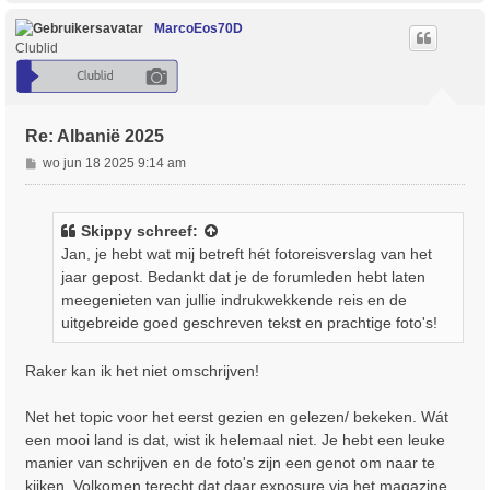
h
o
MarcoEos70D
o
Clublid
g
Re: Albanië 2025
B
wo jun 18 2025 9:14 am
e
r
i
Skippy
schreef:
c
Jan, je hebt wat mij betreft hét fotoreisverslag van het
h
jaar gepost. Bedankt dat je de forumleden hebt laten
t
meegenieten van jullie indrukwekkende reis en de
uitgebreide goed geschreven tekst en prachtige foto's!
Raker kan ik het niet omschrijven!
Net het topic voor het eerst gezien en gelezen/ bekeken. Wát
een mooi land is dat, wist ik helemaal niet. Je hebt een leuke
manier van schrijven en de foto's zijn een genot om naar te
kijken. Volkomen terecht dat daar exposure via het magazine