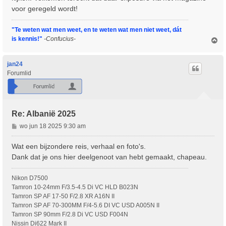
voor geregeld wordt!
"Te weten wat men weet, en te weten wat men niet weet, dát
is kennis!"
-Confucius-
O
m
h
o
jan24
o
Forumlid
g
Re: Albanië 2025
B
wo jun 18 2025 9:30 am
e
r
Wat een bijzondere reis, verhaal en foto's.
i
Dank dat je ons hier deelgenoot van hebt gemaakt, chapeau.
c
h
Nikon D7500
t
Tamron 10-24mm F/3.5-4.5 Di VC HLD B023N
Tamron SP AF 17-50 F/2.8 XR A16N II
Tamron SP AF 70-300MM F/4-5.6 DI VC USD A005N II
Tamron SP 90mm F/2.8 Di VC USD F004N
Nissin Di622 Mark II