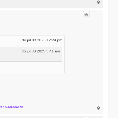
O
m
h
o
o
g
do jul 03 2025 12:24 pm
do jul 03 2025 9:41 am
r bladredactie
O
m
h