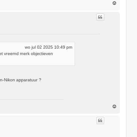
O
m
h
o
o
g
wo jul 02 2025 10:49 pm
t vreemd merk objectieven
on-Nikon apparatuur ?
O
m
h
o
o
g