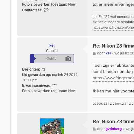
tot er meer ervaringen
Foto's bewerken toestaan:
Nee
C
Contacteer:
o
tja, F of Z? wat meeneme
n
exif en/of hogere resoluti
t
https://www.flickr.com/
a
c
t
kel
Re: Nikon Z8 firm
e
Clublid
e
B
door
kel
»
wo jul 02 2
r
e
h
r
Toch zijn er fabrikan
e
i
Berichten:
73
komt binnen een dag 
n
c
Lid geworden op:
ma feb 24 2014
https://www.fringerad
k
h
10:17 pm
k
t
Ervaringsniveau:
***
Ik kan me niet voors
Foto's bewerken toestaan:
Nee
D7200, Z8 | Z 28mm,2.8 | Z 2
Re: Nikon Z8 firm
B
door
gvdnberg
»
wo j
e