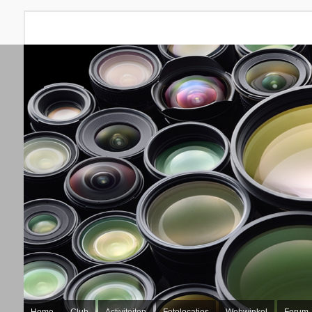
Home
Club
Activiteiten
Fotolocaties
Webwinkel
Forum