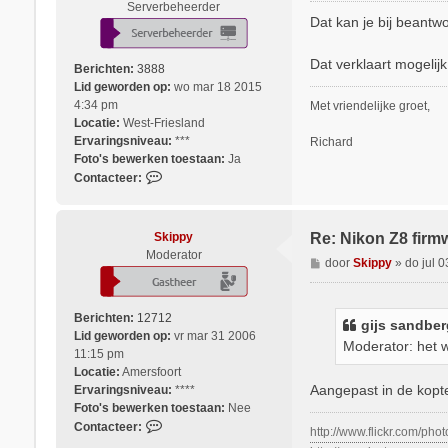
Serverbeheerder
r
Dat kan je bij beant
i
c
Dat verklaart mogelij
Berichten:
3888
h
Lid geworden op:
wo mar 18 2015
t
4:34 pm
Met vriendelijke groet,
Locatie:
West-Friesland
Ervaringsniveau:
***
Richard
Foto's bewerken toestaan:
Ja
C
Contacteer:
o
n
t
Skippy
Re: Nikon Z8 firm
a
Moderator
B
door
Skippy
»
do jul 
c
e
t
r
e
i
Berichten:
12712
e
gijs sandber
c
Lid geworden op:
vr mar 31 2006
r
Moderator: het wo
h
11:15 pm
R
t
Locatie:
Amersfoort
i
Aangepast in de kopte
Ervaringsniveau:
****
c
Foto's bewerken toestaan:
Nee
h
C
Contacteer:
a
http://www.flickr.com/pho
o
r