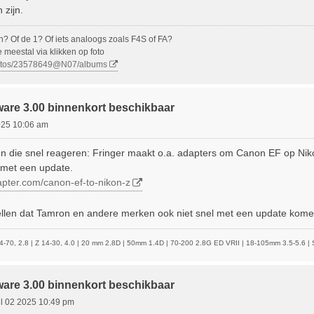
 zijn.
n? Of de 1? Of iets analoogs zoals F4S of FA?
e meestal via klikken op foto
photos/23578649@N07/albums
ware 3.00 binnenkort beschikbaar
025 10:06 am
ten die snel reageren: Fringer maakt o.a. adapters om Canon EF op Nik
met een update.
apter.com/canon-ef-to-nikon-z
tellen dat Tamron en andere merken ook niet snel met een update kome
4-70, 2.8 | Z 14-30, 4.0 | 20 mm 2.8D | 50mm 1.4D | 70-200 2.8G ED VRII | 18-105mm 3.5-5.6 |
ware 3.00 binnenkort beschikbaar
ul 02 2025 10:49 pm