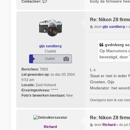
body de firmware hee
C
Contacteer:
n
o
b
n
e
t
r
Re: Nikon Z8 firm
a
g
B
door
gijs sandberg
»
c
e
t
r
e
i
e
gvdnberg
sc
gijs sandberg
c
r
Op Macrumors.co
Clublid
h
K
bevestigd, door
t
a
r
i
L.s.
Berichten:
7053
n
Lid geworden op:
zo dec 05 2004
Staat er niet in ied
a
9:53 am
Groeten, Gijs
2
Locatie:
Zuid Holland
Moderator: het woord b
Ervaringsniveau:
*****
Foto's bewerken toestaan:
Nee
Overigens ben ik van men
Re: Nikon Z8 firm
B
door
Richard
»
do jul
Richard
e