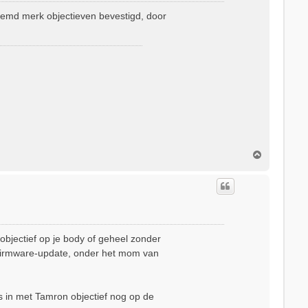
emd merk objectieven bevestigd, door
O
m
h
o
o
g
objectief op je body of geheel zonder
 firmware-update, onder het mom van
 in met Tamron objectief nog op de