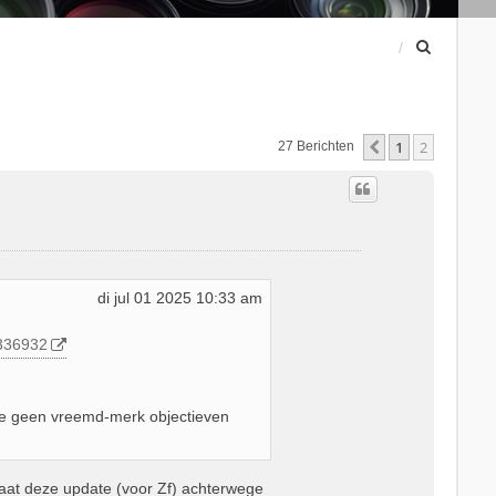
Z
o
e
k
1
2
Vorige
27 Berichten
di jul 01 2025 10:33 am
8336932
e geen vreemd-merk objectieven
laat deze update (voor Zf) achterwege