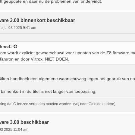
ft geupdate en daar nu de problemen van ondervindt.
ware 3.00 binnenkort beschikbaar
do jul 03 2025 9:41 am
hreef:
m wordt expliciet gewaarschuwd voor updaten van de Z8 firmware me
 Tamron en door Viltrox. NIET DOEN.
er Nikon handboek een algemene waarschuwing tegen het gebruik van n
innenkort in de titel is niet langer van toepassing.
ing dat G-lenzen verboden moeten worden. (vrij naar Cato de oudere)
ware 3.00 beschikbaar
 03 2025 11:04 am