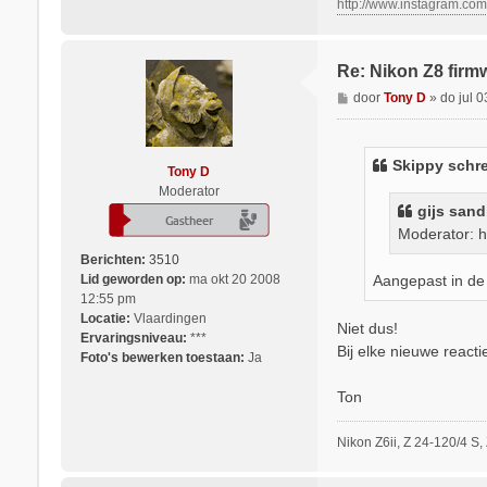
http://www.instagram.co
n
d
t
a
Re: Nikon Z8 firm
c
t
B
door
Tony D
»
do jul 
e
e
e
r
r
i
Skippy
schre
S
Tony D
c
k
Moderator
h
gijs san
i
t
p
Moderator: he
p
Berichten:
3510
y
Aangepast in de 
Lid geworden op:
ma okt 20 2008
12:55 pm
Locatie:
Vlaardingen
Niet dus!
Ervaringsniveau:
***
Bij elke nieuwe react
Foto's bewerken toestaan:
Ja
Ton
Nikon Z6ii, Z 24-120/4 S