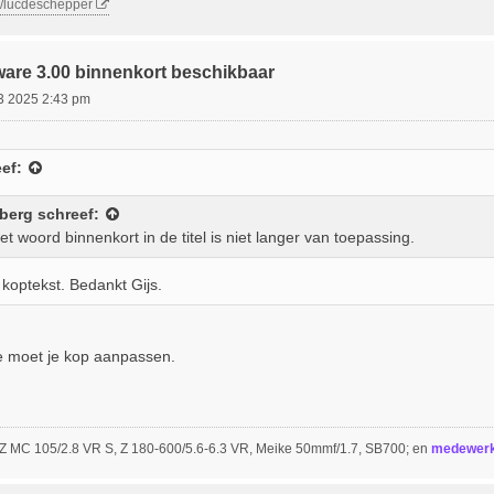
m/lucdeschepper
ware 3.00 binnenkort beschikbaar
03 2025 2:43 pm
ef:
dberg
schreef:
t woord binnenkort in de titel is niet langer van toepassing.
koptekst. Bedankt Gijs.
ie moet je kop aanpassen.
, Z MC 105/2.8 VR S, Z 180-600/5.6-6.3 VR, Meike 50mmf/1.7, SB700; en
medewerke