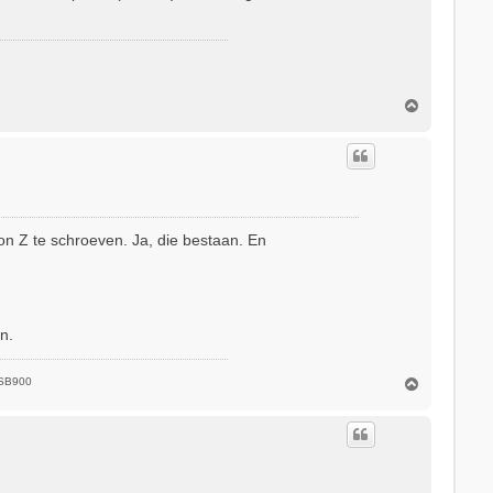
O
m
h
o
o
g
on Z te schroeven. Ja, die bestaan. En
n.
O
 SB900
m
h
o
o
g