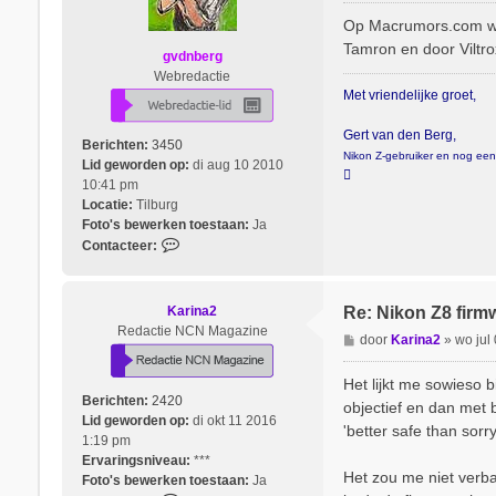
r
Op Macrumors.com wor
i
Tamron en door Viltr
gvdnberg
c
Webredactie
h
Met vriendelijke groet,
t
Gert van den Berg,
Berichten:
3450
Nikon Z-gebruiker en nog een p
Lid geworden op:
di aug 10 2010

10:41 pm
Locatie:
Tilburg
Foto's bewerken toestaan:
Ja
C
Contacteer:
o
n
t
Karina2
Re: Nikon Z8 firm
a
Redactie NCN Magazine
B
door
Karina2
»
wo jul
c
e
t
r
Het lijkt me sowieso 
e
i
Berichten:
2420
e
objectief en dan met
c
Lid geworden op:
di okt 11 2016
r
'better safe than sorry
h
1:19 pm
g
t
Ervaringsniveau:
***
v
Het zou me niet verba
Foto's bewerken toestaan:
Ja
d