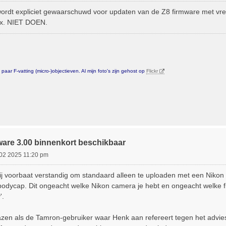
dt expliciet gewaarschuwd voor updaten van de Z8 firmware met vre
ox. NIET DOEN.
aar F-vatting (micro-)objectieven. Al mijn foto's zijn gehost op
Flickr
ware 3.00 binnenkort beschikbaar
 02 2025 11:20 pm
bij voorbaat verstandig om standaard alleen te uploaden met een Nikon 
 bodycap. Dit ongeacht welke Nikon camera je hebt en ongeacht welke
'.
zen als de Tamron-gebruiker waar Henk aan refereert tegen het advies