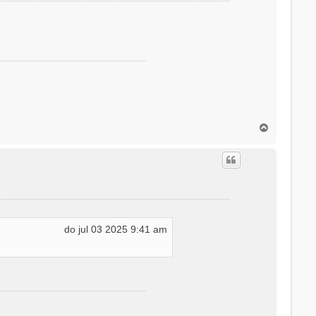
O
m
h
o
o
g
do jul 03 2025 9:41 am