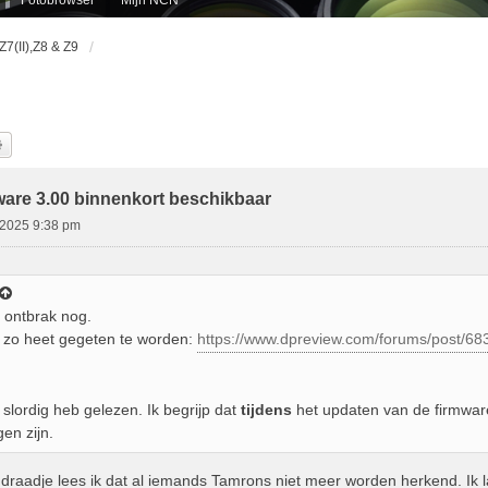
, Z7(II),Z8 & Z9
k
Uitgebreid Zoeken
ware 3.00 binnenkort beschikbaar
1 2025 9:38 pm
 ontbrak nog.
et zo heet gegeten te worden:
https://www.dpreview.com/forums/post/6
e slordig heb gelezen. Ik begrijp dat
tijdens
het updaten van de firmwar
n zijn.
draadje lees ik dat al iemands Tamrons niet meer worden herkend. Ik 