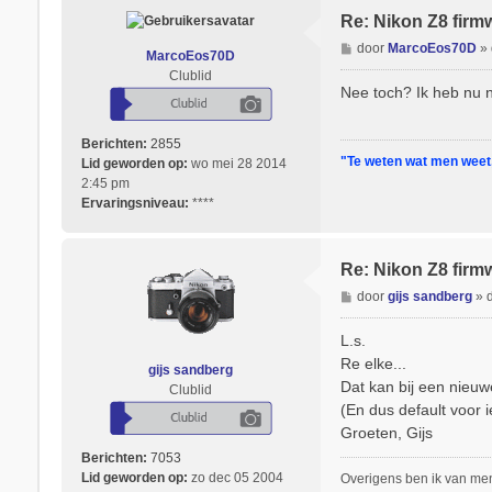
Re: Nikon Z8 firm
B
door
MarcoEos70D
»
MarcoEos70D
e
Clublid
r
Nee toch? Ik heb nu n
i
c
Berichten:
2855
h
"Te weten wat men weet, 
Lid geworden op:
wo mei 28 2014
t
2:45 pm
Ervaringsniveau:
****
Re: Nikon Z8 firm
B
door
gijs sandberg
»
e
r
L.s.
i
Re elke...
gijs sandberg
c
Dat kan bij een nieuw
Clublid
h
(En dus default voor 
t
Groeten, Gijs
Berichten:
7053
Lid geworden op:
zo dec 05 2004
Overigens ben ik van men