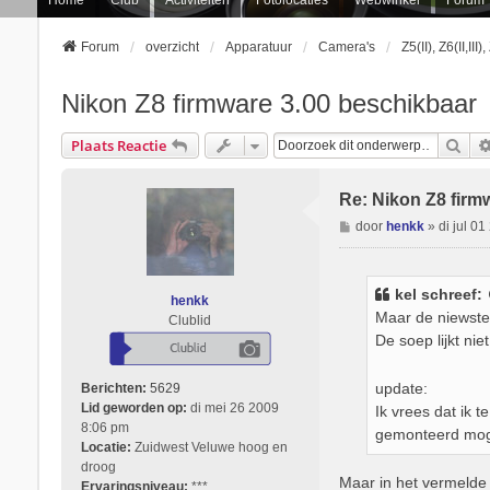
Forum
overzicht
Apparatuur
Camera's
Z5(II), Z6(II,III)
Nikon Z8 firmware 3.00 beschikbaar
Zoe
Plaats Reactie
Re: Nikon Z8 firm
B
door
henkk
»
di jul 0
e
r
i
kel
schreef:
henkk
c
Maar de niewste
Clublid
h
De soep lijkt ni
t
update:
Berichten:
5629
Lid geworden op:
di mei 26 2009
Ik vrees dat ik t
8:06 pm
gemonteerd moge
Locatie:
Zuidwest Veluwe hoog en
droog
Maar in het vermelde 
Ervaringsniveau:
***