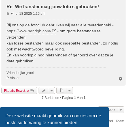
Re: WeTransfer mag jouw foto’s gebruiken!
B
vr jul 18 2025 1:16 pm
e
r
Bij ons op de fotoclub gebruiken wij naar alle tevredenheid -
i
https://www.sendgb.com/
- om grote bestanden te
c
verzenden.
h
kan losse bestanden maar ook ingepakte bestanden, zo nodig
t
ook met wachtwoord beveiliging.
En kan voorlopig nog niets vinden of gehoord over dat ze je
data gebruiken.
Vriendelijke groet,
P. Visker
O
m
h
Plaats Reactie
o
o
7 Berichten • Pagina
1
Van
1
g
Ga Naar
Deze website maakt gebruik van cookies om de
Nikon Club Nederland - Team
beste surfervaring te kunnen bieden.