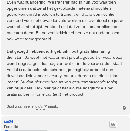
r
Even wat nuancering: WeTransfer had in hun voorwaarden
i
opgenomen dat ze al het ge-uploade materiaal mochten
c
gebruiken om AI modellen te trainen, en dat je een licentie
h
verleend voor het geval derivate werken die eventueel op jouw
t
werk of content lijkt. Er stond niet dat ze er zomaar alles mee
mochten doen. En na veel kritiek hebben ze dat ondertussen
ook weer teruggedraaid.
Dat gezegd hebbende, ik gebruik nooit gratis filesharing
diensten. Je weet niet wat er met je data gebeurt of waar deze
wordt opgeslagen, los nog van wat er in de voorwaarden staat.
Veelal is data ook onbeschermd, je krijgt bijvoorbeeld een
download-link zonder security, maar iedereen die die link kan
'raden' (
al dan niet met behulp van geautomatiseerde tools
)
kan bij je data. Ook hier geldt het aloude adagium: Als het
gratis is, ben jij (
of je content
) het product.
Spul waarmee je
foto's
maakt...
O
m
h
o
jan24
o
Forumlid
g