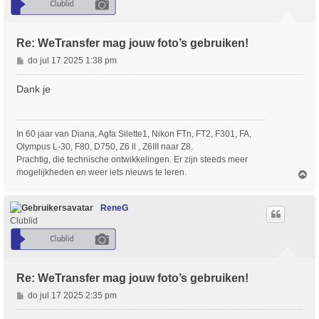
Re: WeTransfer mag jouw foto’s gebruiken!
B
do jul 17 2025 1:38 pm
e
r
Dank je
i
c
h
In 60 jaar van Diana, Agfa Silette1, Nikon FTn, FT2, F301, FA,
t
Olympus L-30, F80, D750, Z6 ll , Z6III naar Z8.
Prachtig, die technische ontwikkelingen. Er zijn steeds meer
mogelijkheden en weer iets nieuws te leren.
O
m
h
o
ReneG
o
Clublid
g
Re: WeTransfer mag jouw foto’s gebruiken!
B
do jul 17 2025 2:35 pm
e