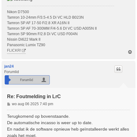
Nikon D7500
Tamron 10-24mm F/3.5-4.5 Di VC HLD B023N
Tamron SP AF 17-50 F/2.8 XR A16N II
Tamron SP AF 70-300MM F/4-5.6 DI VC USD A005N II
Tamron SP 90mm F/2.8 Di VC USD F004N
Nissin Di622 Mark II
Panasonic Lumix TZ90
FLICKR!
O
m
h
o
jan24
o
Forumlid
g
Re: Foutmelding in LrC
B
wo aug 06 2025 7:40 pm
e
r
Terugkomend op bovenstaande.
i
De automatische incasso is weer up to date.
c
En nadat ik de software opnieuw heb geïnstalleerde werkt alles
h
zoals het moet.
t