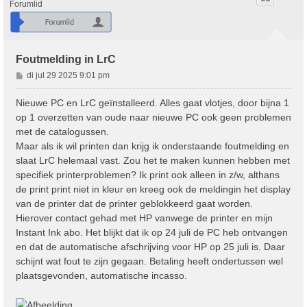
Forumlid
Foutmelding in LrC
B
di jul 29 2025 9:01 pm
e
r
Nieuwe PC en LrC geïnstalleerd. Alles gaat vlotjes, door bijna 1
i
op 1 overzetten van oude naar nieuwe PC ook geen problemen
c
met de catalogussen.
h
Maar als ik wil printen dan krijg ik onderstaande foutmelding en
t
slaat LrC helemaal vast. Zou het te maken kunnen hebben met
specifiek printerproblemen? Ik print ook alleen in z/w, althans
de print print niet in kleur en kreeg ook de meldingin het display
van de printer dat de printer geblokkeerd gaat worden.
Hierover contact gehad met HP vanwege de printer en mijn
Instant Ink abo. Het blijkt dat ik op 24 juli de PC heb ontvangen
en dat de automatische afschrijving voor HP op 25 juli is. Daar
schijnt wat fout te zijn gegaan. Betaling heeft ondertussen wel
plaatsgevonden, automatische incasso.