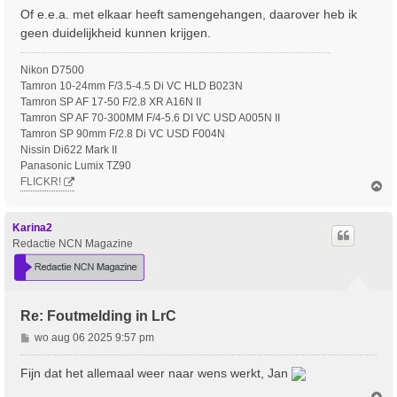
Of e.e.a. met elkaar heeft samengehangen, daarover heb ik
geen duidelijkheid kunnen krijgen.
Nikon D7500
Tamron 10-24mm F/3.5-4.5 Di VC HLD B023N
Tamron SP AF 17-50 F/2.8 XR A16N II
Tamron SP AF 70-300MM F/4-5.6 DI VC USD A005N II
Tamron SP 90mm F/2.8 Di VC USD F004N
Nissin Di622 Mark II
Panasonic Lumix TZ90
FLICKR!
O
m
h
o
Karina2
o
Redactie NCN Magazine
g
Re: Foutmelding in LrC
B
wo aug 06 2025 9:57 pm
e
r
Fijn dat het allemaal weer naar wens werkt, Jan
i
O