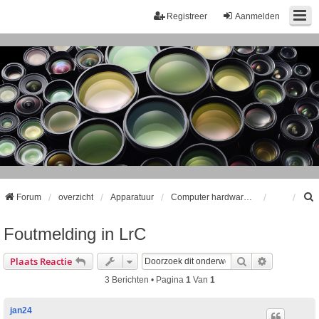
Registreer
Aanmelden
Forum
overzicht
Apparatuur
Computer hardware en software algemeen
Foutmelding in LrC
k
Zoek
Uitgebreid
Plaats Reactie
3 Berichten • Pagina
1
Van
1
jan24