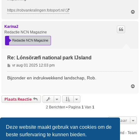
https://robvankralingen.fotoport.nl/
O
m
h
o
Karina2
o
Redactie NCN Magazine
g
Re: Lónsöræfi national park IJsland
B
vr aug 01 2025 12:03 pm
e
r
Bijzonder en indrukwekkend landschap, Rob.
i
O
c
m
h
h
Plaats Reactie
t
o
o
2 Berichten • Pagina
1
Van
1
g
Ga Naar
Deze website maakt gebruik van cookies om de
Nikon Club Nederland - Team
beste surfervaring te kunnen bieden.