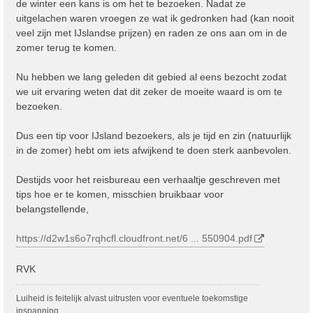
de winter een kans is om het te bezoeken. Nadat ze
uitgelachen waren vroegen ze wat ik gedronken had (kan nooit
veel zijn met IJslandse prijzen) en raden ze ons aan om in de
zomer terug te komen.
Nu hebben we lang geleden dit gebied al eens bezocht zodat
we uit ervaring weten dat dit zeker de moeite waard is om te
bezoeken.
Dus een tip voor IJsland bezoekers, als je tijd en zin (natuurlijk
in de zomer) hebt om iets afwijkend te doen sterk aanbevolen.
Destijds voor het reisbureau een verhaaltje geschreven met
tips hoe er te komen, misschien bruikbaar voor
belangstellende,
https://d2w1s6o7rqhcfl.cloudfront.net/6 ... 550904.pdf
RVK
Luiheid is feitelijk alvast uitrusten voor eventuele toekomstige
inspanning