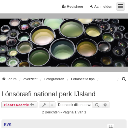
Registreer
Aanmelden
Forum
overzicht
Fotograferen
Fotolocatie tips
Lónsöræfi national park IJsland
k
Zoek
Uitgebreid
Plaats Reactie
2 Berichten • Pagina
1
Van
1
RVK