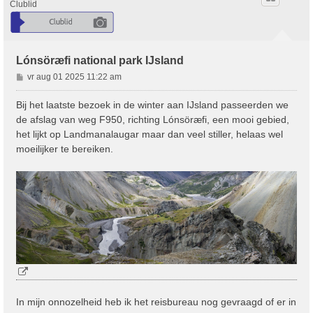
Clublid
Lónsöræfi national park IJsland
B
vr aug 01 2025 11:22 am
e
r
Bij het laatste bezoek in de winter aan IJsland passeerden we
i
de afslag van weg F950, richting Lónsöræfi, een mooi gebied,
c
het lijkt op Landmanalaugar maar dan veel stiller, helaas wel
h
moeilijker te bereiken.
t
In mijn onnozelheid heb ik het reisbureau nog gevraagd of er in