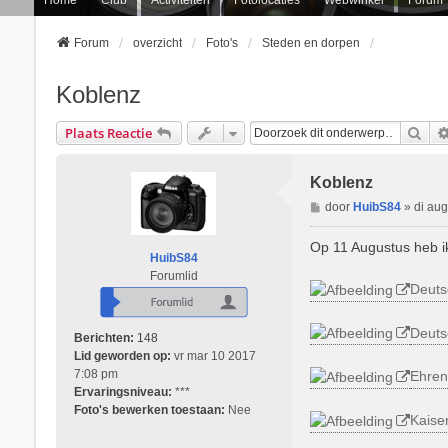
Forum
overzicht
Foto's
Steden en dorpen
Koblenz
Zoe
Plaats Reactie
Koblenz
B
door
HuibS84
»
di au
e
r
Op 11 Augustus heb i
HuibS84
i
Forumlid
c
Deuts
h
t
Deuts
Berichten:
148
Lid geworden op:
vr mar 10 2017
7:08 pm
Ehren
Ervaringsniveau:
***
Foto's bewerken toestaan:
Nee
Kaise