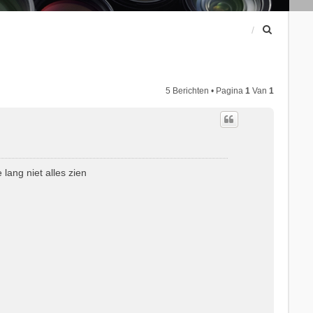
Z
o
e
k
5 Berichten • Pagina
1
Van
1
ang niet alles zien