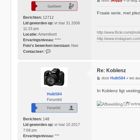
door
Skippy
»
di aug 
e
r
Fraaie serie, met ple
i
Berichten:
12712
c
Lid geworden op:
vr mar 31 2006
h
11:15 pm
http://www.flickr.com/pho
t
Locatie:
Amersfoort
http://www.instagram.co
Ervaringsniveau:
****
Foto's bewerken toestaan:
Nee
C
Contacteer:
o
n
t
Re: Koblenz
a
B
door
HuibS84
»
wo au
c
e
t
r
In Koblenz ligt vesti
e
HuibS84
i
e
Forumlid
c
r
Fortre
h
S
t
k
i
Berichten:
148
p
Lid geworden op:
vr mar 10 2017
p
7:08 pm
y
Ervaringsniveau:
***