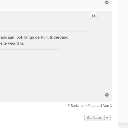
O
m
h
o
o
g
 vandaan, ook langs de Rijn. Inderdaad
eite waard is.
O
m
h
5 Berichten • Pagina
1
Van
1
o
o
Ga Naar
g