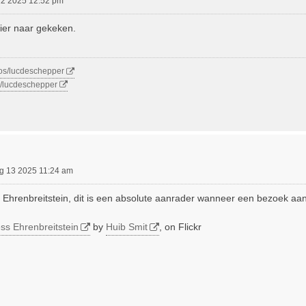
12 2025 12:52 pm
zier naar gekeken.
tos/lucdeschepper
m/lucdeschepper
g 13 2025 11:24 am
ng Ehrenbreitstein, dit is een absolute aanrader wanneer een bezoek aa
ss Ehrenbreitstein
by
Huib Smit
, on Flickr