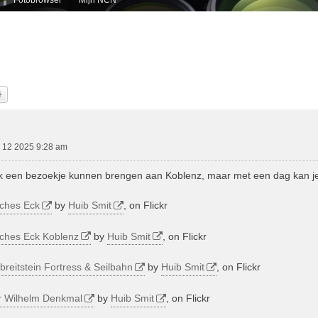
k
Uitgebreid Zoeken
g 12 2025 9:28 am
k een bezoekje kunnen brengen aan Koblenz, maar met een dag kan je l
ches Eck
by
Huib Smit
, on Flickr
ches Eck Koblenz
by
Huib Smit
, on Flickr
breitstein Fortress & Seilbahn
by
Huib Smit
, on Flickr
r Wilhelm Denkmal
by
Huib Smit
, on Flickr