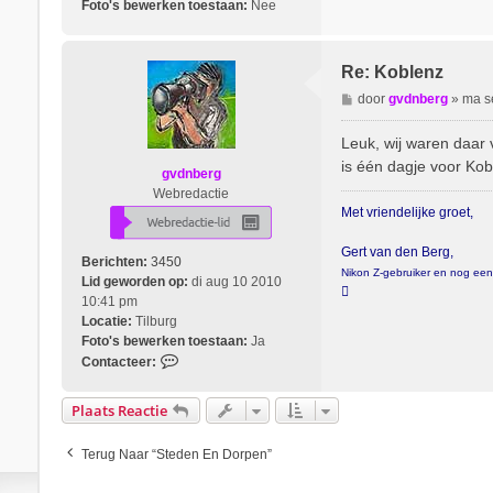
Foto's bewerken toestaan:
Nee
Re: Koblenz
B
door
gvdnberg
»
ma s
e
r
Leuk, wij waren daar 
i
is één dagje voor Kobl
gvdnberg
c
Webredactie
h
Met vriendelijke groet,
t
Gert van den Berg,
Berichten:
3450
Nikon Z-gebruiker en nog een p
Lid geworden op:
di aug 10 2010

10:41 pm
Locatie:
Tilburg
Foto's bewerken toestaan:
Ja
C
Contacteer:
o
n
Plaats Reactie
t
a
Terug Naar “Steden En Dorpen”
c
t