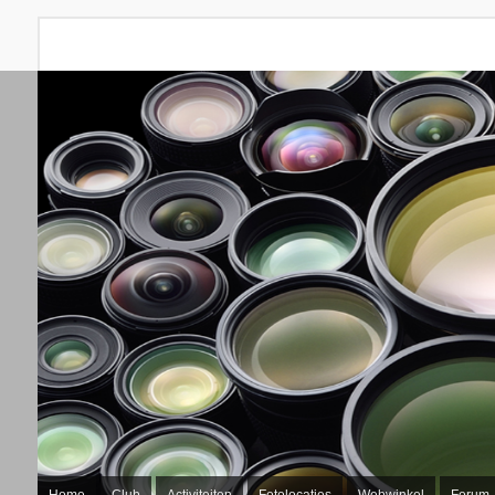
Home
Club
Activiteiten
Fotolocaties
Webwinkel
Forum