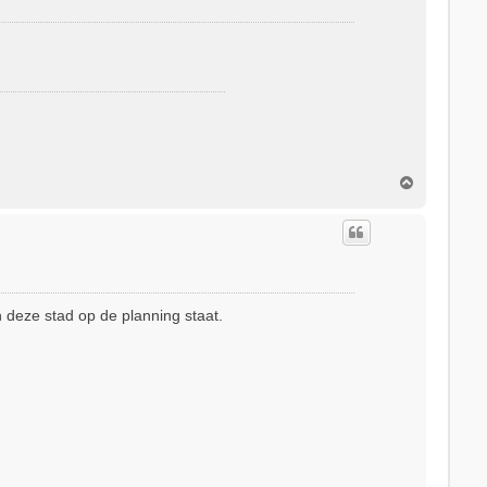
O
m
h
o
o
g
n deze stad op de planning staat.