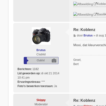
Koble
Basili
Re: Koblenz
B
door
Brutus
»
di aug 
e
r
Mooi, dat kleurversch
i
Brutus
c
Clublid
h
Groet,
t
Bert
Berichten:
1182
Lid geworden op:
di okt 21 2014
10:41 pm
Ervaringsniveau:
***
Foto's bewerken toestaan:
Ja
Skippy
Re: Koblenz
Moderator
B