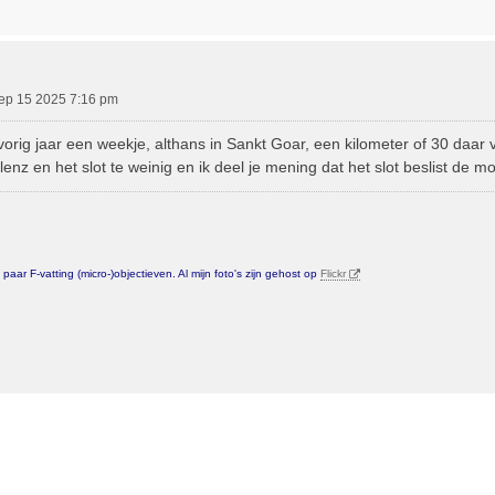
ep 15 2025 7:16 pm
vorig jaar een weekje, althans in Sankt Goar, een kilometer of 30 daar
enz en het slot te weinig en ik deel je mening dat het slot beslist de mo
aar F-vatting (micro-)objectieven. Al mijn foto's zijn gehost op
Flickr