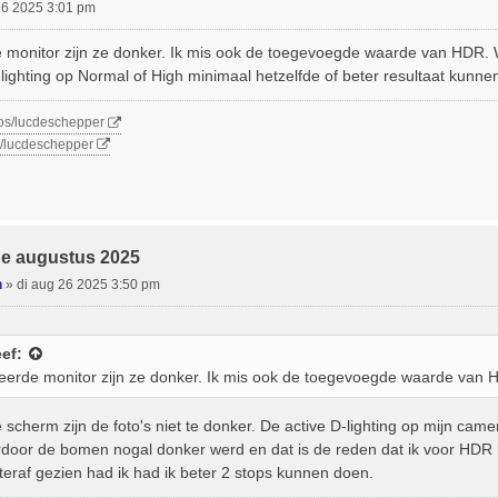
26 2025 3:01 pm
 monitor zijn ze donker. Ik mis ook de toegevoegde waarde van HDR. W
-lighting op Normal of High minimaal hetzelfde of beter resultaat kunne
tos/lucdeschepper
m/lucdeschepper
de augustus 2025
n
»
di aug 26 2025 3:50 pm
ef:
reerde monitor zijn ze donker. Ik mis ook de toegevoegde waarde van 
scherm zijn de foto's niet te donker. De active D-lighting op mijn camer
ardoor de bomen nogal donker werd en dat is de reden dat ik voor HDR
hteraf gezien had ik had ik beter 2 stops kunnen doen.