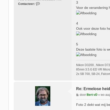
3
C
Contacteer:
Voor de verandering he
o
n
t
a
4
c
Ook voor deze foto heb
t
e
e
r
5
G
Deze laatste foto is 
e
r
a
Nikon D3200 , Nikon D72
r
85mm 3.5.G ED VR Micro,
d
2x SB 700, SB-24, Falco
d
e
Z
w
Re: Ermelose hei
a
B
door
Bert vD
»
wo aug
a
e
n
r
Foto 2 dekt wat mij be
i