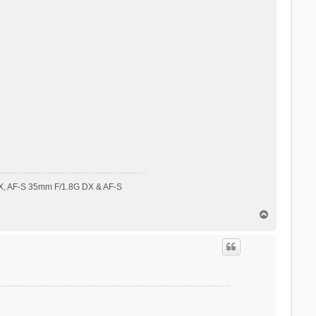
DX, AF-S 35mm F/1.8G DX & AF-S
O
m
h
o
o
g