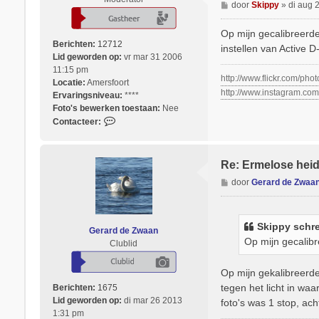
B
door
Skippy
»
di aug 
e
r
Op mijn gecalibreerde
i
Berichten:
12712
instellen van Active D
c
Lid geworden op:
vr mar 31 2006
h
11:15 pm
http://www.flickr.com/pho
t
Locatie:
Amersfoort
http://www.instagram.co
Ervaringsniveau:
****
Foto's bewerken toestaan:
Nee
C
Contacteer:
o
n
t
Re: Ermelose hei
a
B
door
Gerard de Zwaa
c
e
t
r
e
i
e
Skippy
schre
Gerard de Zwaan
c
r
Op mijn gecalib
Clublid
h
S
t
k
Op mijn gekalibreerde 
i
tegen het licht in wa
p
Berichten:
1675
p
Lid geworden op:
di mar 26 2013
foto's was 1 stop, ac
y
1:31 pm