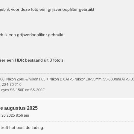
b ik voor deze foto een grijsverloopfilter gebruikt
 ik een grijsverloopfilter gebruikt.
weer een HDR bestaand uit 3 foto's
00, Nikon Z6III, & Nikon F65 + Nikon DX AF-S Nikkor 18-55mm, 55-300mm AF-S 
 Z24-70 f/4.0
n eyes SS-150F en SS-200F.
de augustus 2025
 20 2025 8:56 pm
treft het best de lading.