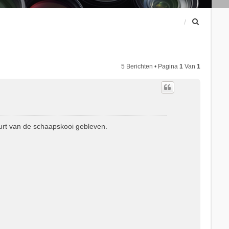
Z
o
e
k
5 Berichten • Pagina
1
Van
1
urt van de schaapskooi gebleven.