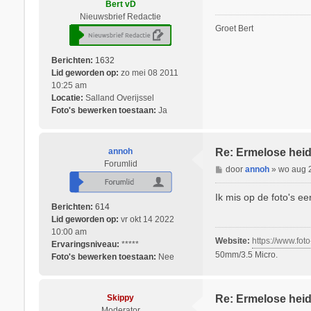
Bert vD
c
Nieuwsbrief Redactie
h
Groet Bert
t
Berichten:
1632
Lid geworden op:
zo mei 08 2011
10:25 am
Locatie:
Salland Overijssel
Foto's bewerken toestaan:
Ja
annoh
Re: Ermelose hei
Forumlid
B
door
annoh
»
wo aug 
e
r
Ik mis op de foto's e
i
Berichten:
614
c
Lid geworden op:
vr okt 14 2022
h
10:00 am
Website:
https://www.foto
t
Ervaringsniveau:
*****
50mm/3.5 Micro.
Foto's bewerken toestaan:
Nee
Skippy
Re: Ermelose hei
Moderator