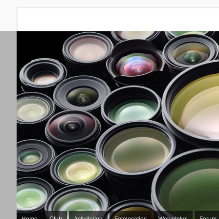
Home
Club
Activiteiten
Fotolocaties
Webwinkel
Forum