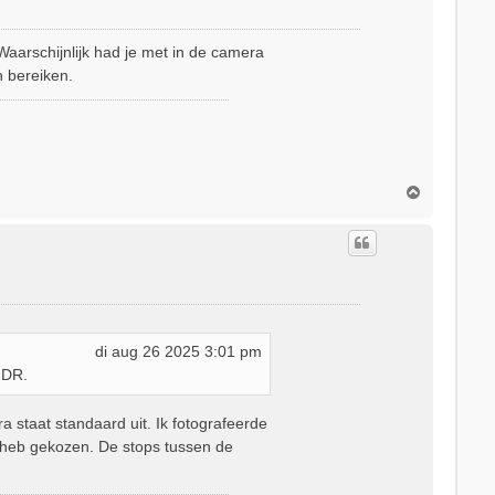
g
aarschijnlijk had je met in de camera
n bereiken.
O
m
h
o
o
g
di aug 26 2025 3:01 pm
HDR.
a staat standaard uit. Ik fotografeerde
 heb gekozen. De stops tussen de