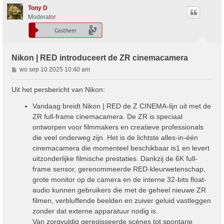
Tony D
Moderator
Nikon | RED introduceert de ZR cinemacamera
B
wo sep 10 2025 10:40 am
e
r
Uit het persbericht van Nikon:
i
c
Vandaag breidt Nikon | RED de Z CINEMA-lijn uit met de
h
ZR full-frame cinemacamera. De ZR is speciaal
t
ontworpen voor filmmakers en creatieve professionals
die veel onderweg zijn. Het is de lichtste alles-in-één
cinemacamera die momenteel beschikbaar is1 en levert
uitzonderlijke filmische prestaties. Dankzij de 6K full-
frame sensor, gerenommeerde RED-kleurwetenschap,
grote monitor op de camera en de interne 32-bits float-
audio kunnen gebruikers die met de geheel nieuwe ZR
filmen, verbluffende beelden en zuiver geluid vastleggen
zonder dat externe apparatuur nodig is.
Van zorgvuldig geregisseerde scènes tot spontane