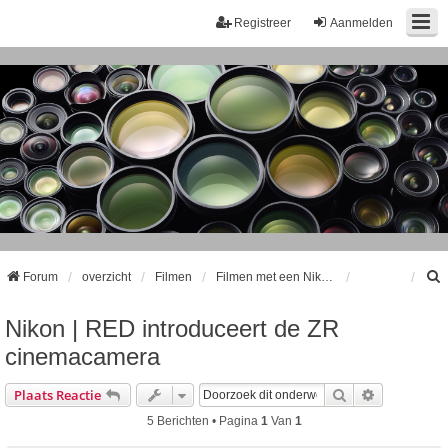
Registreer
Aanmelden
Forum
overzicht
Filmen
Filmen met een Nikon DSLR
Nikon | RED introduceert de ZR
k
cinemacamera
Zoek
Uitgebreid
Plaats Reactie
5 Berichten • Pagina
1
Van
1