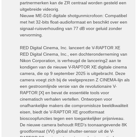
partnermerken kan de ZR centraal worden gesteld een
uitgebreide videorig.
Nieuwe ME-D10 digitale shotgunmicrofoon: Compatibel
met het 32-bits float-audioformaat en beschikt over een
signaal-ruisverhouding van 77 dB voor geluid zonder
vervorming.
RED Digital Cinema, Inc. lanceert de V-RAPTOR XE
RED Digital Cinema, Inc., een dochteronderneming van
Nikon Corporation, is verheugd de lancering2 aan te
kondigen van de nieuwe V-RAPTOR XE digitale cinema
camera, die op 9 september 2025 is uitgebracht. Deze
camera voegt zich bij de veelgeprezen Z CINEMA-lijn als
een gestroomlijnde versie van de revolutionaire V-
RAPTOR [X] en bevat de essentiële tools voor
cinematisch verhalen vertellen. Ontworpen voor
onafhankelijke makers die compromisloze beeldkwaliteit
eisen, biedt de V-RAPTOR XE grootformaat
bioscoopfuncties tegen een toegankelijker prijsniveau.
De nieuwe camera behoudt RED’s toonaangevende 8K
grootformaat (VV) global shutter-sensor uit de V-