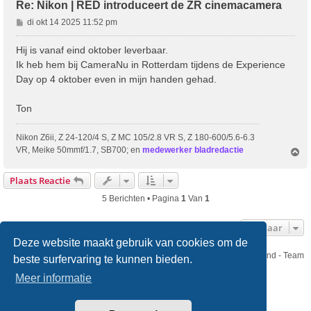
Re: Nikon | RED introduceert de ZR cinemacamera
B
di okt 14 2025 11:52 pm
e
r
Hij is vanaf eind oktober leverbaar.
i
Ik heb hem bij CameraNu in Rotterdam tijdens de Experience
c
Day op 4 oktober even in mijn handen gehad.
h
t
Ton
Nikon Z6ii, Z 24-120/4 S, Z MC 105/2.8 VR S, Z 180-600/5.6-6.3
VR, Meike 50mmf/1.7, SB700; en
medewerker bladredactie
O
m
h
Plaats Reactie
o
o
5 Berichten • Pagina
1
Van
1
g
Ga Naar
Deze website maakt gebruik van cookies om de
Nikon Club Nederland - Team
beste surfervaring te kunnen bieden.
Forum
Contact
Meer informatie
Copyright © Nikon Club Nederland 2023