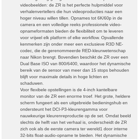
videobeelden: de ZR is het perfecte hulpmiddel voor
verhalenvertellers die hun videoproducties naar een
hoger niveau willen tillen. Opnames tot 6K/60p in de
camera en een volledige reeks professionele video-
opnameformaten bieden de flexibiliteit om te leveren
voor vrijwel elk platform of elke workflow. Opvallende
kenmerken zijn onder meer een exclusieve R3D NE-
codec, die de gerenommeerde RED-kleurwetenschap
naar Nikon brengt. Bovendien beschikt de ZR over een
Dual Base ISO van 800/6400, waardoor het dynamische
bereik van de sensor van meer dan 15 stops behouden
blijft voor maximale details in hoge lichten en
schaduwen.
Voor flexibele opstellingen is de 4-inch kantelbare
monitor van de ZR een enorme troef. Het grote, heldere
scherm fungeert als een uitgebreide bedieningshub en
ondersteunt het DCI-P3-kleurengamma voor
nauwkeurige kleurenreproductie op de set. Omdat beeld
slechts de helft van het verhaal is, onderscheidt de ZR
zich ook als de eerste camera ter wereld1 door interne
32-bits float-audio-opname te bieden. Het dynamische