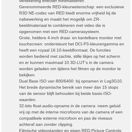
vertekening effectief minimaliseren.
Gerenommeerde RED-kleurwetenschap: een exclusieve
R3D NE-codec van RED biedt enorme vrijheid bij de
nabewerking en maakt het mogelijk om ZR-
beeldmateriaal te combineren met video die is
opgenomen met een RED-camerasysteem.
Grote, heldere 4-inch draai- en kantelbare monitor met
touchscreen: ondersteunt het DCI-P3-kleurengamma en
heeft een royaal 16:10-beeldformaat. De functies
worden bediend met zachte, stille tikjes op het scherm
en er kunnen maximaal 10 3D-LUT's in de camera
worden geladen om tijdens het filmen op de monitor te
bekijken.
Dual Base ISO van 800/6400: bij opnamen in Log3G10.
Het brede dynamische bereik van meer dan 15 stops
van de sensor blijft behouden bij beide basis-ISO-
waarden.
32-bits float-audio-opname in de camera: neem geluid
vrij op met de interne microfoons van de camera of een
compatibele externe microfoon en pas de niveaus
achteraf aan zonder clipping.
Filmische videostanden en eigen RED Picture Controls: