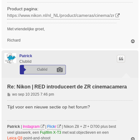
e
r
Product pagina:
i
https://www.nikon.nl/nl_NL/product/cameras/cinema/zr
c
h
Met vriendelijke groet,
t
Richard
O
m
h
o
Patrick
o
Clublid
g
Re: Nikon | RED introduceert de ZR cinemacamera
B
wo sep 10 2025 7:46 pm
e
r
Tijd voor een nieuwe sectie op het forum?
i
c
h
Patrick
|
Instagram
|
Flick
r
| Nikon Z8 + Zf + D700 plus best
t
veel glaswerk, een
Fujifilm X-T3
met wat objectieven en een
Leica Q3
point-and-shoot
O