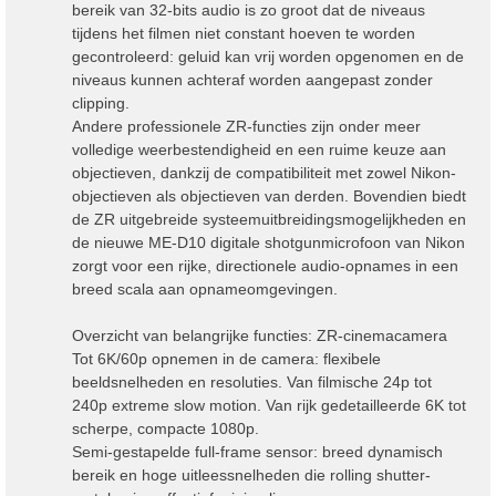
bereik van 32-bits audio is zo groot dat de niveaus
tijdens het filmen niet constant hoeven te worden
gecontroleerd: geluid kan vrij worden opgenomen en de
niveaus kunnen achteraf worden aangepast zonder
clipping.
Andere professionele ZR-functies zijn onder meer
volledige weerbestendigheid en een ruime keuze aan
objectieven, dankzij de compatibiliteit met zowel Nikon-
objectieven als objectieven van derden. Bovendien biedt
de ZR uitgebreide systeemuitbreidingsmogelijkheden en
de nieuwe ME-D10 digitale shotgunmicrofoon van Nikon
zorgt voor een rijke, directionele audio-opnames in een
breed scala aan opnameomgevingen.
Overzicht van belangrijke functies: ZR-cinemacamera
Tot 6K/60p opnemen in de camera: flexibele
beeldsnelheden en resoluties. Van filmische 24p tot
240p extreme slow motion. Van rijk gedetailleerde 6K tot
scherpe, compacte 1080p.
Semi-gestapelde full-frame sensor: breed dynamisch
bereik en hoge uitleessnelheden die rolling shutter-