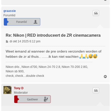
m
h
o
graassie
o
Forumlid
g
Re: Nikon | RED introduceert de ZR cinemacamera
B
di okt 14 2025 6:12 pm
e
r
Weet iemand al wanneer de pre orders verzonden worden of
i
hebben de zr al thuis.. .......ik kan niet wachten
c
h
Nikon d4s , Nikon d700, Nikon 24-70 2.8, Nikon 70-200 2.8G,
t
Nikon sb 900,
check, check....double check
O
m
h
o
Tony D
o
Moderator
g