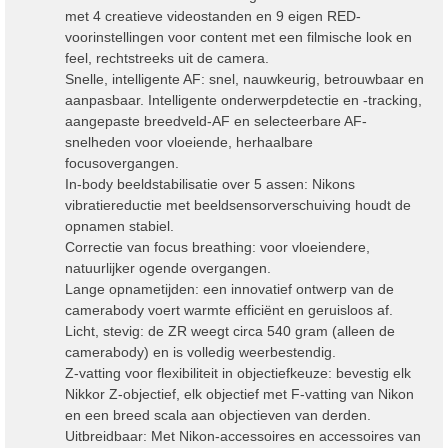
met 4 creatieve videostanden en 9 eigen RED-
voorinstellingen voor content met een filmische look en
feel, rechtstreeks uit de camera.
Snelle, intelligente AF: snel, nauwkeurig, betrouwbaar en
aanpasbaar. Intelligente onderwerpdetectie en -tracking,
aangepaste breedveld-AF en selecteerbare AF-
snelheden voor vloeiende, herhaalbare
focusovergangen.
In-body beeldstabilisatie over 5 assen: Nikons
vibratiereductie met beeldsensorverschuiving houdt de
opnamen stabiel.
Correctie van focus breathing: voor vloeiendere,
natuurlijker ogende overgangen.
Lange opnametijden: een innovatief ontwerp van de
camerabody voert warmte efficiënt en geruisloos af.
Licht, stevig: de ZR weegt circa 540 gram (alleen de
camerabody) en is volledig weerbestendig.
Z-vatting voor flexibiliteit in objectiefkeuze: bevestig elk
Nikkor Z-objectief, elk objectief met F-vatting van Nikon
en een breed scala aan objectieven van derden.
Uitbreidbaar: Met Nikon-accessoires en accessoires van