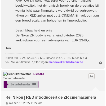
RAPTOR [X]-serie, wat zorgt voor de cinematische
beeldkwaliteit, het dynamisch bereik en de prestaties bij
weinig licht waar filmmakers wereldwijd op vertrouwen.
Nikon en RED zullen met de Z CINEMA-lijn voldoen aan
een breed scala aan behoeften in filmproductie.
Beschikbaarheid en prijs
De Nikon ZR body is vanaf eind oktober 2025
verkrijgbaar voor een adviesprijs van EUR 2349,-.
Ton
Nikon Z6ii, Z 24-120/4 S, Z MC 105/2.8 VR S, Z 180-600/5.6-6.3
VR, Meike 50mmf/1.7, SB700; en
medewerker bladredactie
O
m
h
o
Richard
o
Serverbeheerder
g
Re: Nikon | RED introduceert de ZR cinemacamera
B
wo sep 10 2025 11:22 am