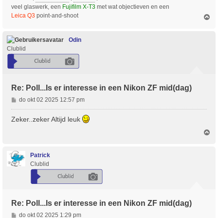
veel glaswerk, een
Fujifilm X-T3
met wat objectieven en een
Leica Q3
point-and-shoot
O
m
h
o
Odin
o
Clublid
g
Re: Poll...Is er interesse in een Nikon ZF mid(dag)
B
do okt 02 2025 12:57 pm
e
r
Zeker..zeker Altijd leuk
i
O
c
m
h
h
t
o
Patrick
o
Clublid
g
Re: Poll...Is er interesse in een Nikon ZF mid(dag)
B
do okt 02 2025 1:29 pm