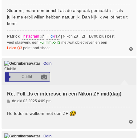
e
r
Stuur mij maar een bericht als de afspraak gemaakt is... als
i
jullie me erbij willen hebben natuurlijk. Dan kijk ik wel of het uit
c
komt.
h
t
Patrick
|
Instagram
|
Flick
r
| Nikon Z8 + Zf + D700 plus best
veel glaswerk, een
Fujifilm X-T3
met wat objectieven en een
Leica Q3
point-and-shoot
O
m
h
o
Odin
o
Clublid
g
Re: Poll...Is er interesse in een Nikon ZF mid(dag)
B
do okt 02 2025 4:09 pm
e
r
Hé Ieder is welkom met een ZF
i
O
c
m
h
h
t
o
Odin