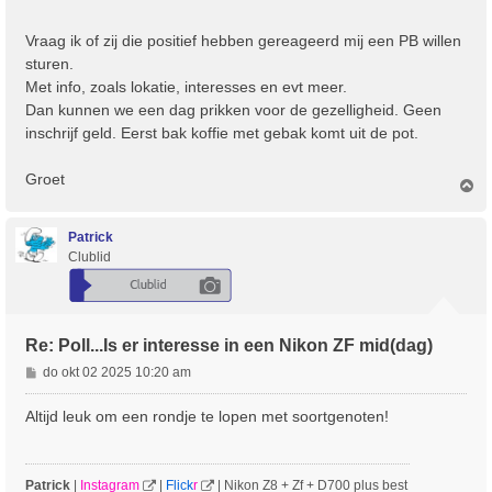
h
t
Vraag ik of zij die positief hebben gereageerd mij een PB willen
sturen.
Met info, zoals lokatie, interesses en evt meer.
Dan kunnen we een dag prikken voor de gezelligheid. Geen
inschrijf geld. Eerst bak koffie met gebak komt uit de pot.
Groet
O
m
h
o
Patrick
o
Clublid
g
Re: Poll...Is er interesse in een Nikon ZF mid(dag)
B
do okt 02 2025 10:20 am
e
r
Altijd leuk om een rondje te lopen met soortgenoten!
i
c
h
Patrick
|
Instagram
|
Flick
r
| Nikon Z8 + Zf + D700 plus best
t