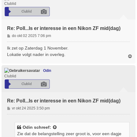
o
Clublid
g
Re: Poll...Is er interesse in een Nikon ZF mid(dag)
B
do okt 02 2025 7:06 pm
e
r
Ik zet op Zaterdag 1 November.
i
Lokatie volgt nader in overleg.
O
c
m
h
h
t
o
Odin
o
Clublid
g
Re: Poll...Is er interesse in een Nikon ZF mid(dag)
B
vr okt 24 2025 3:50 pm
e
r
i
Odin
schreef:
c
Zie dat de belangstelling zeer groot is, voor een dagje
h