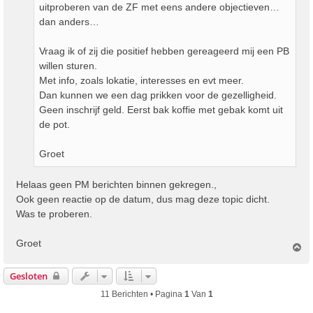
uitproberen van de ZF met eens andere objectieven…
t
dan anders…
Vraag ik of zij die positief hebben gereageerd mij een PB
willen sturen.
Met info, zoals lokatie, interesses en evt meer.
Dan kunnen we een dag prikken voor de gezelligheid.
Geen inschrijf geld. Eerst bak koffie met gebak komt uit
de pot.
Groet
Helaas geen PM berichten binnen gekregen.,
Ook geen reactie op de datum, dus mag deze topic dicht.
Was te proberen.
Groet
O
m
h
Gesloten
o
o
11 Berichten • Pagina
1
Van
1
g