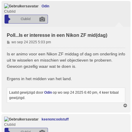
Odin
Clublid
Poll...Is er interesse in een Nikon ZF mid(dag)
B
wo sep 24 2025 5:03 pm
e
r
Is er animo voor een Nikon ZF middag of dag om onderling info
i
uit te wisselen en misschien wel objectieven te proberen.
c
Gewoon gezellig waar wat te doen is.
h
t
Ergens in het midden van het land.
Laatst gewijzigd door
Odin
op wo sep 24 2025 6:40 pm, 4 keer totaal
gewijzigd.
O
m
h
o
keenoncoolstuff
o
Clublid
g