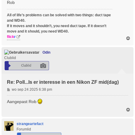
Rob
All of life’s problems can be solved with two things: duct tape
and WD40.
If it moves and it shouldn’t, you need duct tape. If it doesn’t
move and it should, you need WD40.
flick
r
O
m
h
o
Odin
o
Clublid
g
Re: Poll...Is er interesse in een Nikon ZF mid(dag)
B
wo sep 24 2025 6:38 pm
e
r
Aangepast Rob
i
O
c
m
h
h
t
o
strangeartefact
o
Forumlid
g