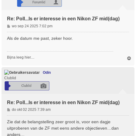
Re: Poll...Is er interesse in een Nikon ZF mid(dag)
B
wo sep 24 2025 7:02 pm
e
r
Als de datum me past, zeker hoor.
i
c
h
Bijna leeg hier....
O
t
m
h
o
Odin
o
Clublid
g
Re: Poll...Is er interesse in een Nikon ZF mid(dag)
B
do okt 02 2025 7:39 am
e
r
Zie dat de belangstelling zeer groot is, voor een dagje
i
uitproberen van de ZF met eens andere objectieven…dan
c
anders…