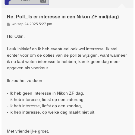
Re: Poll...Is er interesse in een Nikon ZF mid(dag)
B
wo sep 24 2025 5:27 pm
e
r
Hoi Odin,
i
c
Leuk initiaief en ik heb eventueel ook wel interesse. Ik stel
h
echter voor om de opties van de poll te wijzigen, want wanneer
t
ik nu laat weten interesse te hebben, kan ik geen dag meer
opgeven als voorkeur.
Ik zou het zo doen:
- Ik heb geen Interesse in Nikon ZF dag,
- ik heb interesse, liefst op een zaterdag,
- ik heb interesse, liefst op een zondag,
- ik heb interesse, op welke dag maakt niet uit.
Met vriendelijke groet,