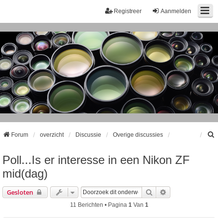
Registreer
Aanmelden
Forum
overzicht
Discussie
Overige discussies
Poll...Is er interesse in een Nikon ZF
k
mid(dag)
Zoek
Uitgebreid Zoek
Gesloten
11 Berichten • Pagina
1
Van
1