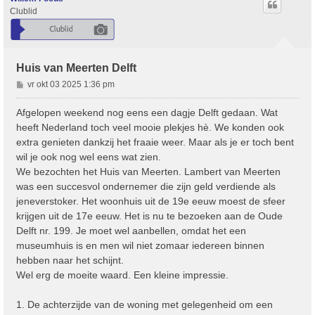
Clublid
Huis van Meerten Delft
B
vr okt 03 2025 1:36 pm
e
r
Afgelopen weekend nog eens een dagje Delft gedaan. Wat
i
heeft Nederland toch veel mooie plekjes hè. We konden ook
c
extra genieten dankzij het fraaie weer. Maar als je er toch bent
h
wil je ook nog wel eens wat zien.
t
We bezochten het Huis van Meerten. Lambert van Meerten
was een succesvol ondernemer die zijn geld verdiende als
jeneverstoker. Het woonhuis uit de 19e eeuw moest de sfeer
krijgen uit de 17e eeuw. Het is nu te bezoeken aan de Oude
Delft nr. 199. Je moet wel aanbellen, omdat het een
museumhuis is en men wil niet zomaar iedereen binnen
hebben naar het schijnt.
Wel erg de moeite waard. Een kleine impressie.
1. De achterzijde van de woning met gelegenheid om een