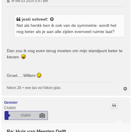
B
vr okt 03 2025 5:47 pm
e
r
i
josti
schreef:
c
Net als henkk ben ik ook van de symmetrie: wordt het
h
nog beter als je aan alle zijden evenveel ruimte laat?
t
Dan zou ik nog even terug moeten om mijn standpunt beter te
kiezen.
Groet.....Willem
Nikon Z8 + een tas vol Nikon glas.
O
m
h
o
Genster
o
Clublid
g
Re: Huis van Meerten Delft