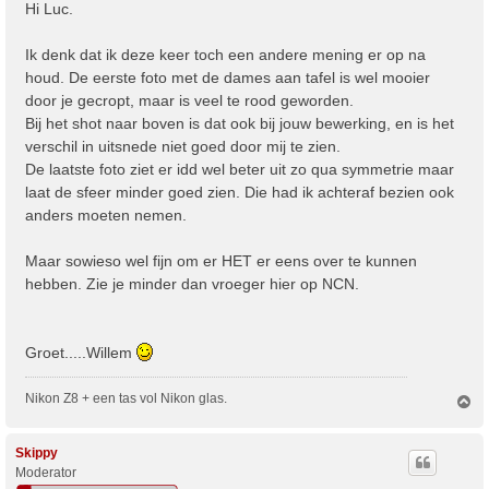
r
Hi Luc.
i
c
Ik denk dat ik deze keer toch een andere mening er op na
h
houd. De eerste foto met de dames aan tafel is wel mooier
t
door je gecropt, maar is veel te rood geworden.
Bij het shot naar boven is dat ook bij jouw bewerking, en is het
verschil in uitsnede niet goed door mij te zien.
De laatste foto ziet er idd wel beter uit zo qua symmetrie maar
laat de sfeer minder goed zien. Die had ik achteraf bezien ook
anders moeten nemen.
Maar sowieso wel fijn om er HET er eens over te kunnen
hebben. Zie je minder dan vroeger hier op NCN.
Groet.....Willem
Nikon Z8 + een tas vol Nikon glas.
O
m
h
o
Skippy
o
Moderator
g