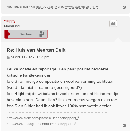
O
Meer foto's zien? Klik
hier
,
daar
of op
www.joswerkhoven.nl
m
h
o
Skippy
o
Moderator
g
Re: Huis van Meerten Delft
B
vr okt 03 2025 11:54 pm
e
r
Leuke locatie en reportage. Een paar positief bedoelde
i
kritische kanttekeningen;
c
foto 3 rommelige compositie en veel vervorming zichtbaar
h
(wordt dat niet in-camera gecorrigeerd?)
t
foto 4 lijkt mij de witbalans teveel groen, en dat kleine randje
bovenin stoort. Deurstijlen? links en rechts voegen niets toe
foto 5 en 6 hier had ik ook liever 100% symmetrie gezien
http://www.flickr.com/photos/lucdeschepper
http://www.instagram.com/lucdeschepper
O
m