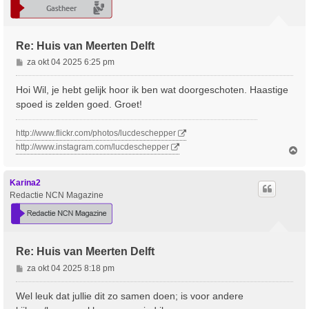
Re: Huis van Meerten Delft
B
za okt 04 2025 6:25 pm
e
r
Hoi Wil, je hebt gelijk hoor ik ben wat doorgeschoten. Haastige
i
spoed is zelden goed. Groet!
c
h
http://www.flickr.com/photos/lucdeschepper
t
http://www.instagram.com/lucdeschepper
O
m
h
o
Karina2
o
Redactie NCN Magazine
g
Re: Huis van Meerten Delft
B
za okt 04 2025 8:18 pm
e
r
Wel leuk dat jullie dit zo samen doen; is voor andere
i