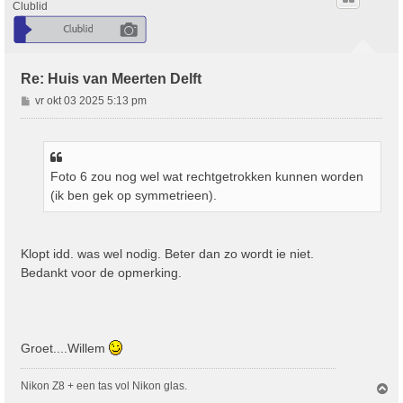
o
Clublid
g
Re: Huis van Meerten Delft
B
vr okt 03 2025 5:13 pm
e
r
i
c
Foto 6 zou nog wel wat rechtgetrokken kunnen worden
h
(ik ben gek op symmetrieen).
t
Klopt idd. was wel nodig. Beter dan zo wordt ie niet.
Bedankt voor de opmerking.
Groet....Willem
Nikon Z8 + een tas vol Nikon glas.
O
m