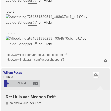
Luc de Schepper
, on Flickr
foto 5
54831320514_aff8c37cb1_b 1
by
Luc de Schepper
, on Flickr
foto 6
54831336233_4054570cbc_b
by
Luc de Schepper
, on Flickr
http://www.flickr.com/photos/lucdeschepper
http://www.instagram.com/lucdeschepper
O
m
h
o
Willem Focus
o
Clublid
g
Re: Huis van Meerten Delft
B
za okt 04 2025 5:41 pm
e