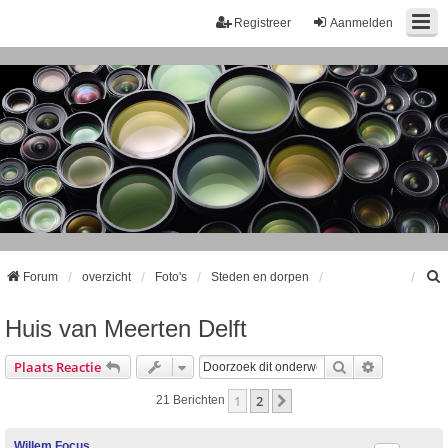
Registreer
Aanmelden
Forum
overzicht
Foto's
Steden en dorpen
Huis van Meerten Delft
k
Zoek
Uitgebreid
Plaats Reactie
1
2
Volgende
21 Berichten
Willem Focus