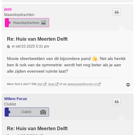
h
o
josti
o
Maandopdrachten
g
Re: Huis van Meerten Delft
B
vr okt 03 2025 5:31 pm
e
r
Mooie sfeerbeelden van dit bijzondere pand
. Net als henkk
i
ben ik ook van de symmetrie: wordt het nog beter als je aan
c
alle zijden evenveel ruimte laat?
h
t
O
Meer foto's zien? Klik
hier
,
daar
of op
www.joswerkhoven.nl
m
h
o
Willem Focus
o
Clublid
g
Re: Huis van Meerten Delft