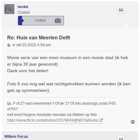
h
o
henkk
o
Clublid
g
Re: Huis van Meerten Delft
B
vr okt 03 2025 4:58 pm
e
r
Mooie serie van een mooi museum in een mooie stad (ik heb
i
er bijna 30 jaar gewoond).
c
Dank voor het delen!
h
t
Foto 6 zou nog wel wat rechtgetrokken kunnen worden (ik ben
gek op symmetrieen).
tja, F of Z? wat meenemen? Of de 1? Of iets analoogs zoals F4S
of FA?
exif en/of hogere resolutie meestal via klikken op foto
https://www.flickr.com/photos/23578649@N07/albums
O
m
h
o
Willem Focus