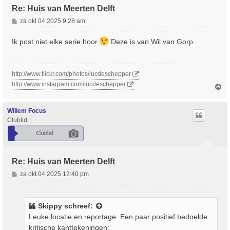
Re: Huis van Meerten Delft
B
za okt 04 2025 9:28 am
e
r
Ik post niet elke serie hoor
Deze is van Wil van Gorp.
i
c
h
http://www.flickr.com/photos/lucdeschepper
t
http://www.instagram.com/lucdeschepper
O
m
h
o
Willem Focus
o
Clublid
g
Re: Huis van Meerten Delft
B
za okt 04 2025 12:40 pm
e
r
i
Skippy
schreef:
c
Leuke locatie en reportage. Een paar positief bedoelde
h
kritische kanttekeningen;
t