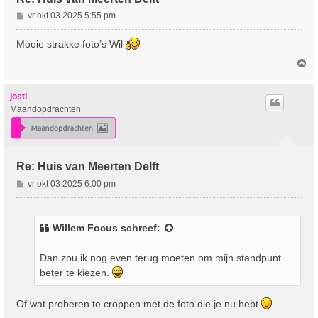
B
vr okt 03 2025 5:55 pm
e
r
Mooie strakke foto’s Wil
i
O
c
m
h
h
t
o
josti
o
Maandopdrachten
g
Re: Huis van Meerten Delft
B
vr okt 03 2025 6:00 pm
e
r
i
Willem Focus
schreef:
c
h
Dan zou ik nog even terug moeten om mijn standpunt
t
beter te kiezen.
Of wat proberen te croppen met de foto die je nu hebt