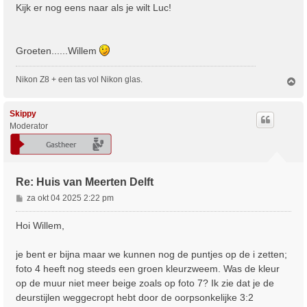
Kijk er nog eens naar als je wilt Luc!
Groeten......Willem
Nikon Z8 + een tas vol Nikon glas.
O
m
h
o
Skippy
o
Moderator
g
Re: Huis van Meerten Delft
B
za okt 04 2025 2:22 pm
e
r
Hoi Willem,
i
c
je bent er bijna maar we kunnen nog de puntjes op de i zetten;
h
foto 4 heeft nog steeds een groen kleurzweem. Was de kleur
t
op de muur niet meer beige zoals op foto 7? Ik zie dat je de
deurstijlen weggecropt hebt door de oorpsonkelijke 3:2