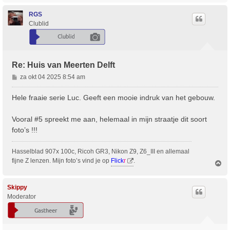
h
o
RGS
o
Clublid
g
Re: Huis van Meerten Delft
B
za okt 04 2025 8:54 am
e
r
Hele fraaie serie Luc. Geeft een mooie indruk van het gebouw.
i
c
Vooral #5 spreekt me aan, helemaal in mijn straatje dit soort
h
foto’s !!!
t
Hasselblad 907x 100c, Ricoh GR3, Nikon Z9, Z6_III en allemaal
fijne Z lenzen. Mijn foto’s vind je op
Flick
r
.
O
m
h
o
Skippy
o
Moderator
g