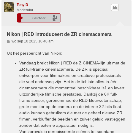
Tony D
Moderator
Nikon | RED introduceert de ZR cinemacamera
B
wo sep 10 2025 10:40 am
e
r
Uit het persbericht van Nikon:
i
c
Vandaag breidt Nikon | RED de Z CINEMA-lijn uit met de
h
ZR full-frame cinemacamera. De ZR is speciaal
t
ontworpen voor filmmakers en creatieve professionals
die veel onderweg zijn. Het is de lichtste alles-in-één
cinemacamera die momenteel beschikbaar is1 en levert
uitzonderlijke filmische prestaties. Dankzij de 6K full-
frame sensor, gerenommeerde RED-kleurwetenschap,
grote monitor op de camera en de interne 32-bits float-
audio kunnen gebruikers die met de geheel nieuwe ZR
filmen, verbluffende beelden en zuiver geluid vastleggen
zonder dat externe apparatuur nodig is.
Van zorgvuldig geregisseerde scènes tot spontane