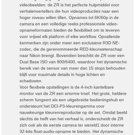
videobeelden: de ZR is het perfecte hulpmiddel voor
verhalenvertellers die hun videoproducties naar een
hoger niveau willen tillen. Opnames tot 6K/60p in de
camera en een volledige reeks professionele video-
opnameformaten bieden de flexibiliteit om te leveren
voor vrijwel elk platform of elke workflow. Opvallende
kenmerken zijn onder meer een exclusieve R3D NE-
codec, die de gerenommeerde RED-kleurwetenschap
naar Nikon brengt. Bovendien beschikt de ZR over een
Dual Base ISO van 800/6400, waardoor het dynamische
bereik van de sensor van meer dan 15 stops behouden
blijft voor maximale details in hoge lichten en
schaduwen.
Voor flexibele opstellingen is de 4-inch kantelbare
monitor van de ZR een enorme troef. Het grote, heldere
scherm fungeert als een uitgebreide bedieningshub en
ondersteunt het DCI-P3-kleurengamma voor
nauwkeurige kleurenreproductie op de set. Omdat beeld
slechts de helft van het verhaal is, onderscheidt de ZR
zich ook als de eerste camera ter wereld1 door interne
32-bits float-audio-opname te bieden. Het dynamische