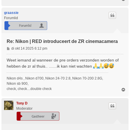
m
h
o
graassie
o
Forumlid
g
Re: Nikon | RED introduceert de ZR cinemacamera
B
di okt 14 2025 6:12 pm
e
r
Weet iemand al wanneer de pre orders verzonden worden of
i
hebben de zr al thuis.. .......ik kan niet wachten
c
h
Nikon d4s , Nikon d700, Nikon 24-70 2.8, Nikon 70-200 2.8G,
t
Nikon sb 900,
check, check....double check
O
m
h
o
Tony D
o
Moderator
g