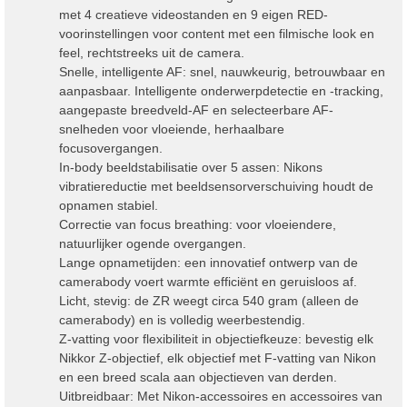
met 4 creatieve videostanden en 9 eigen RED-
voorinstellingen voor content met een filmische look en
feel, rechtstreeks uit de camera.
Snelle, intelligente AF: snel, nauwkeurig, betrouwbaar en
aanpasbaar. Intelligente onderwerpdetectie en -tracking,
aangepaste breedveld-AF en selecteerbare AF-
snelheden voor vloeiende, herhaalbare
focusovergangen.
In-body beeldstabilisatie over 5 assen: Nikons
vibratiereductie met beeldsensorverschuiving houdt de
opnamen stabiel.
Correctie van focus breathing: voor vloeiendere,
natuurlijker ogende overgangen.
Lange opnametijden: een innovatief ontwerp van de
camerabody voert warmte efficiënt en geruisloos af.
Licht, stevig: de ZR weegt circa 540 gram (alleen de
camerabody) en is volledig weerbestendig.
Z-vatting voor flexibiliteit in objectiefkeuze: bevestig elk
Nikkor Z-objectief, elk objectief met F-vatting van Nikon
en een breed scala aan objectieven van derden.
Uitbreidbaar: Met Nikon-accessoires en accessoires van