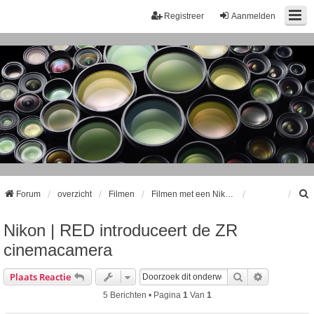
Registreer
Aanmelden
Forum
overzicht
Filmen
Filmen met een Nikon DSLR
Nikon | RED introduceert de ZR
k
cinemacamera
Zoek
Uitgebreid
Plaats Reactie
5 Berichten • Pagina
1
Van
1