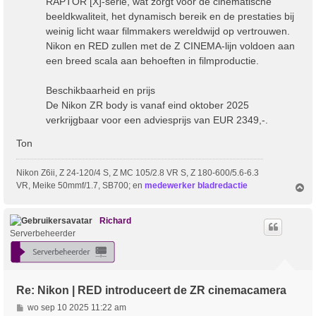
RAPTOR [X]-serie, wat zorgt voor de cinematische
beeldkwaliteit, het dynamisch bereik en de prestaties bij
weinig licht waar filmmakers wereldwijd op vertrouwen.
Nikon en RED zullen met de Z CINEMA-lijn voldoen aan
een breed scala aan behoeften in filmproductie.
Beschikbaarheid en prijs
De Nikon ZR body is vanaf eind oktober 2025
verkrijgbaar voor een adviesprijs van EUR 2349,-.
Ton
Nikon Z6ii, Z 24-120/4 S, Z MC 105/2.8 VR S, Z 180-600/5.6-6.3
VR, Meike 50mmf/1.7, SB700; en
medewerker bladredactie
O
m
h
o
Richard
o
Serverbeheerder
g
Re: Nikon | RED introduceert de ZR cinemacamera
B
wo sep 10 2025 11:22 am