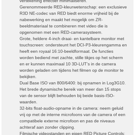
vertekening effectief minimaliseren.
Gerenommeerde RED-kleurwetenschap: een exclusieve
R3D NE-codec van RED biedt enorme vrijheid bij de
nabewerking en maakt het mogelijk om ZR-
beeldmateriaal te combineren met video die is
opgenomen met een RED-camerasysteem.
Grote, heldere 4-inch draai- en kantelbare monitor met
touchscreen: ondersteunt het DCI-P3-kleurengamma en
heeft een royaal 16:10-beeldformaat. De functies
worden bediend met zachte, stille tikjes op het scherm
en er kunnen maximaal 10 3D-LUT's in de camera
worden geladen om tijdens het filmen op de monitor te
bekijken.
Dual Base ISO van 800/6400: bij opnamen in Log3G10.
Het brede dynamische bereik van meer dan 15 stops
van de sensor blijft behouden bij beide basis-ISO-
waarden.
32-bits float-audio-opname in de camera: neem geluid
vrij op met de interne microfoons van de camera of een
compatibele externe microfoon en pas de niveaus
achteraf aan zonder clipping.
Filmische videostanden en eigen RED Picture Controls: