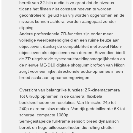
bereik van 32-bits audio is zo groot dat de niveaus
tijdens het filmen niet constant hoeven te worden
gecontroleerd: geluid kan vrij worden opgenomen en de
niveaus kunnen achteraf worden aangepast zonder
clipping.
Andere professionele ZR-functies zijn onder meer
volledige weerbestendigheid en een ruime keuze aan
objectieven, dankzij de compatibiliteit met zowel Nikon-
objectieven als objectieven van derden. Bovendien biedt
de ZR uitgebreide systeemuitbreidingsmogelijkheden en
de nieuwe ME-D10 digitale shotgunmicrofoon van Nikon
zorgt voor een rijke, directionele audio-opnames in een
breed scala aan opnameomgevingen.
Overzicht van belangrijke functies: ZR-cinemacamera
Tot 6K/60p opnemen in de camera: flexibele
beeldsnelheden en resoluties. Van filmische 24p tot
240p extreme slow motion. Van rijk gedetailleerde 6K tot
scherpe, compacte 1080p.
Semi-gestapelde full-frame sensor: breed dynamisch
bereik en hoge uitleessnelheden die rolling shutter-