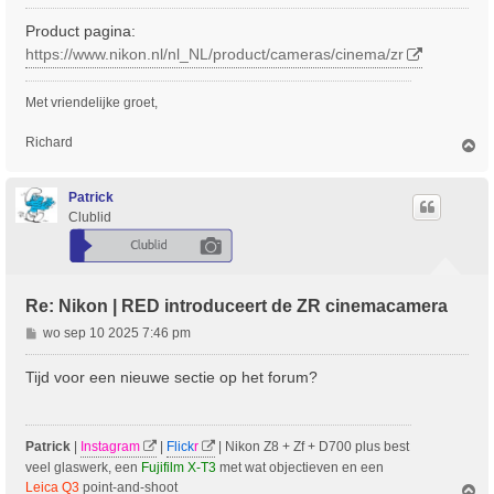
e
r
Product pagina:
i
https://www.nikon.nl/nl_NL/product/cameras/cinema/zr
c
h
Met vriendelijke groet,
t
Richard
O
m
h
o
Patrick
o
Clublid
g
Re: Nikon | RED introduceert de ZR cinemacamera
B
wo sep 10 2025 7:46 pm
e
r
Tijd voor een nieuwe sectie op het forum?
i
c
h
Patrick
|
Instagram
|
Flick
r
| Nikon Z8 + Zf + D700 plus best
t
veel glaswerk, een
Fujifilm X-T3
met wat objectieven en een
Leica Q3
point-and-shoot
O