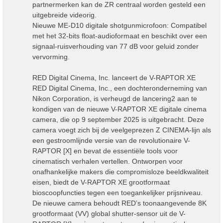
partnermerken kan de ZR centraal worden gesteld een
uitgebreide videorig.
Nieuwe ME-D10 digitale shotgunmicrofoon: Compatibel
met het 32-bits float-audioformaat en beschikt over een
signaal-ruisverhouding van 77 dB voor geluid zonder
vervorming.
RED Digital Cinema, Inc. lanceert de V-RAPTOR XE
RED Digital Cinema, Inc., een dochteronderneming van
Nikon Corporation, is verheugd de lancering2 aan te
kondigen van de nieuwe V-RAPTOR XE digitale cinema
camera, die op 9 september 2025 is uitgebracht. Deze
camera voegt zich bij de veelgeprezen Z CINEMA-lijn als
een gestroomlijnde versie van de revolutionaire V-
RAPTOR [X] en bevat de essentiële tools voor
cinematisch verhalen vertellen. Ontworpen voor
onafhankelijke makers die compromisloze beeldkwaliteit
eisen, biedt de V-RAPTOR XE grootformaat
bioscoopfuncties tegen een toegankelijker prijsniveau.
De nieuwe camera behoudt RED’s toonaangevende 8K
grootformaat (VV) global shutter-sensor uit de V-