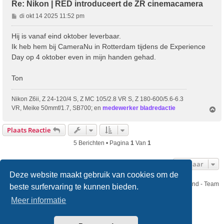
Re: Nikon | RED introduceert de ZR cinemacamera
B
di okt 14 2025 11:52 pm
e
r
Hij is vanaf eind oktober leverbaar.
i
Ik heb hem bij CameraNu in Rotterdam tijdens de Experience
c
Day op 4 oktober even in mijn handen gehad.
h
t
Ton
Nikon Z6ii, Z 24-120/4 S, Z MC 105/2.8 VR S, Z 180-600/5.6-6.3
VR, Meike 50mmf/1.7, SB700; en
medewerker bladredactie
O
m
h
Plaats Reactie
o
o
5 Berichten • Pagina
1
Van
1
g
Ga Naar
Deze website maakt gebruik van cookies om de
Nikon Club Nederland - Team
beste surfervaring te kunnen bieden.
Forum
Contact
Meer informatie
Copyright © Nikon Club Nederland 2023