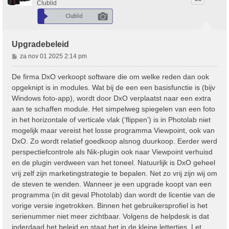
Clublid
Upgradebeleid
B
za nov 01 2025 2:14 pm
e
r
De firma DxO verkoopt software die om welke reden dan ook
i
opgeknipt is in modules. Wat bij de een een basisfunctie is (bijv
c
Windows foto-app), wordt door DxO verplaatst naar een extra
h
aan te schaffen module. Het simpelweg spiegelen van een foto
t
in het horizontale of verticale vlak (‘flippen’) is in Photolab niet
mogelijk maar vereist het losse programma Viewpoint, ook van
DxO. Zo wordt relatief goedkoop alsnog duurkoop. Eerder werd
perspectiefcontrole als Nik-plugin ook naar Viewpoint verhuisd
en de plugin verdween van het toneel. Natuurlijk is DxO geheel
vrij zelf zijn marketingstrategie te bepalen. Net zo vrij zijn wij om
de steven te wenden. Wanneer je een upgrade koopt van een
programma (in dit geval Photolab) dan wordt de licentie van de
vorige versie ingetrokken. Binnen het gebruikersprofiel is het
serienummer niet meer zichtbaar. Volgens de helpdesk is dat
inderdaad het beleid en staat het in de kleine lettertjes. Let