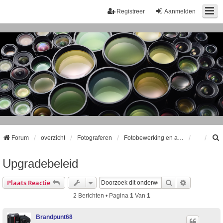
Registreer
Aanmelden
Forum
overzicht
Fotograferen
Fotobewerking en archivering
Upgradebeleid
k
Zoek
Uitgebreid
Plaats Reactie
2 Berichten • Pagina
1
Van
1
Brandpunt68