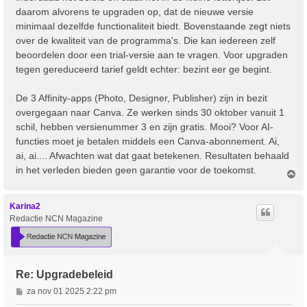
daarom alvorens te upgraden op, dat de nieuwe versie
minimaal dezelfde functionaliteit biedt. Bovenstaande zegt niets
over de kwaliteit van de programma's. Die kan iedereen zelf
beoordelen door een trial-versie aan te vragen. Voor upgraden
tegen gereduceerd tarief geldt echter: bezint eer ge begint.
De 3 Affinity-apps (Photo, Designer, Publisher) zijn in bezit
overgegaan naar Canva. Ze werken sinds 30 oktober vanuit 1
schil, hebben versienummer 3 en zijn gratis. Mooi? Voor AI-
functies moet je betalen middels een Canva-abonnement. Ai,
ai, ai.... Afwachten wat dat gaat betekenen. Resultaten behaald
in het verleden bieden geen garantie voor de toekomst.
O
m
h
o
Karina2
o
Redactie NCN Magazine
g
Re: Upgradebeleid
B
za nov 01 2025 2:22 pm
e