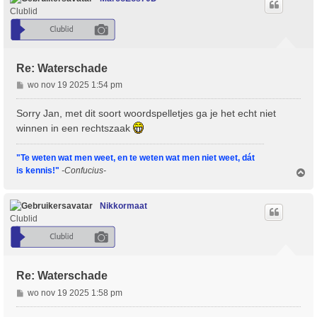
Clublid
Re: Waterschade
B
wo nov 19 2025 1:54 pm
e
r
Sorry Jan, met dit soort woordspelletjes ga je het echt niet
i
winnen in een rechtszaak
c
h
"Te weten wat men weet, en te weten wat men niet weet, dát
t
is kennis!"
-Confucius-
O
m
h
o
Nikkormaat
o
Clublid
g
Re: Waterschade
B
wo nov 19 2025 1:58 pm
e