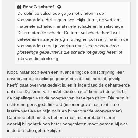
i
ReneG
schreef:
c
De definitie valschade ga je niet vinden in de
h
voorwaarden. Het is geen wettelijke term, de wet kent
t
materiële schade, immateriële schade en letselschade.
Dit is materiële schade. De term valschade heeft wel
betekenis en zie je terug in uitleg en polissen, maar in de
voorwaarden moet je zoeken naar '
een onvoorziene
plotselinge gebeurtenis die schade tot gevolg heeft
' of
iets van die strekking.
Klopt. Maar toch even een nuancering: de omschrijving "een
onvoorziene plotselinge gebeurtenis die schade tot gevolg
heeft" gaat over wat gedekt is, en is inderdaad de gehanteerde
definitie. De term "val- en/of stootschade" komt uit de polis bij
de bepalingen van de hoogtes van het eigen risico. Die term is
echter nergens gedefinieerd (in ieder geval nog niet in de
laatste versie van mijn polis en bijbehorende voorwaarden).
Daarmee blijft het dus het een multi-interpretabele term,
waarbij bij gebrek aan beter aangesloten moet worden bij wat
in de branche gebruikelijk is.