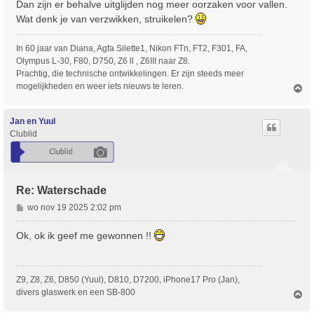
r
Dan zijn er behalve uitglijden nog meer oorzaken voor vallen.
i
Wat denk je van verzwikken, struikelen?
c
h
In 60 jaar van Diana, Agfa Silette1, Nikon FTn, FT2, F301, FA,
t
Olympus L-30, F80, D750, Z6 ll , Z6III naar Z8.
Prachtig, die technische ontwikkelingen. Er zijn steeds meer
mogelijkheden en weer iets nieuws te leren.
O
m
h
o
Jan en Yuul
o
Clublid
g
Re: Waterschade
B
wo nov 19 2025 2:02 pm
e
r
Ok, ok ik geef me gewonnen !!
i
c
h
Z9, Z8, Z6, D850 (Yuul), D810, D7200, iPhone17 Pro (Jan),
t
divers glaswerk en een SB-800
O
m