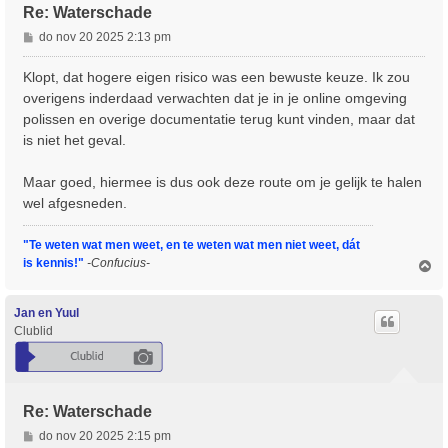
Re: Waterschade
B
do nov 20 2025 2:13 pm
e
r
Klopt, dat hogere eigen risico was een bewuste keuze. Ik zou
i
overigens inderdaad verwachten dat je in je online omgeving
c
polissen en overige documentatie terug kunt vinden, maar dat
h
is niet het geval.
t
Maar goed, hiermee is dus ook deze route om je gelijk te halen
wel afgesneden.
"Te weten wat men weet, en te weten wat men niet weet, dát
is kennis!"
-Confucius-
O
m
h
o
Jan en Yuul
o
Clublid
g
Re: Waterschade
B
do nov 20 2025 2:15 pm