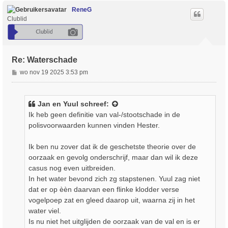
h
o
ReneG
o
Clublid
g
Re: Waterschade
B
wo nov 19 2025 3:53 pm
e
r
i
Jan en Yuul
schreef:
c
Ik heb geen definitie van val-/stootschade in de
h
polisvoorwaarden kunnen vinden Hester.
t
Ik ben nu zover dat ik de geschetste theorie over de
oorzaak en gevolg onderschrijf, maar dan wil ik deze
casus nog even uitbreiden.
In het water bevond zich zg stapstenen. Yuul zag niet
dat er op èèn daarvan een flinke klodder verse
vogelpoep zat en gleed daarop uit, waarna zij in het
water viel.
Is nu niet het uitglijden de oorzaak van de val en is er