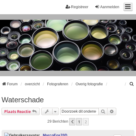
Registreer
Aanmelden
Forum
overzicht
Fotograferen
Overig fotografie
Waterschade
k
Zoek
Uitgebreid
Plaats Reactie
1
2
Vorige
29 Berichten
MarcoEos70D