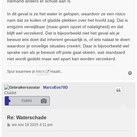
niemand anders er schuld aan is.
In dit geval is ze het water in gelopen, waardoor ze een risico
nam dat ze kuilen of gladde plekken over het hoofd zag. Dat is
enigzins verwijtbaar (maar geen opzet of nalatigheid) en dat
blijft wel verzekerd. Dat is bijvoorbeeld niet het geval als je
bewust iets doet dat inherent gevaarlijk is, of iets nalaat te doen
waardoor je onveilige situaties creeërt. Daar is bijvoorbeeld wel
sprake van als je bewust off-piste gaat skieën, wat standaard
niet wordt gedekt maar wel apart kan worden verzekerd.
Spul waarmee je
foto's
maakt...
O
m
h
o
MarcoEos70D
o
Clublid
g
Re: Waterschade
B
wo nov 19 2025 4:11 pm
e
r