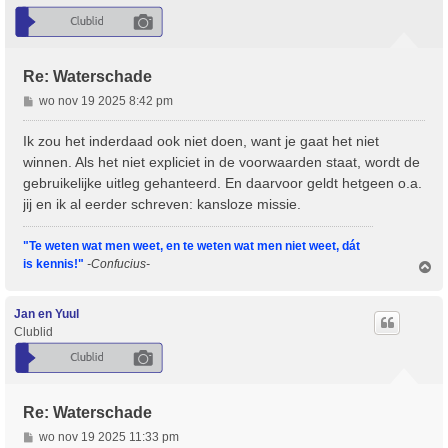
g
Re: Waterschade
B
wo nov 19 2025 8:42 pm
e
r
Ik zou het inderdaad ook niet doen, want je gaat het niet
i
winnen. Als het niet expliciet in de voorwaarden staat, wordt de
c
gebruikelijke uitleg gehanteerd. En daarvoor geldt hetgeen o.a.
h
jij en ik al eerder schreven: kansloze missie.
t
"Te weten wat men weet, en te weten wat men niet weet, dát
is kennis!"
-Confucius-
O
m
h
o
Jan en Yuul
o
Clublid
g
Re: Waterschade
B
wo nov 19 2025 11:33 pm