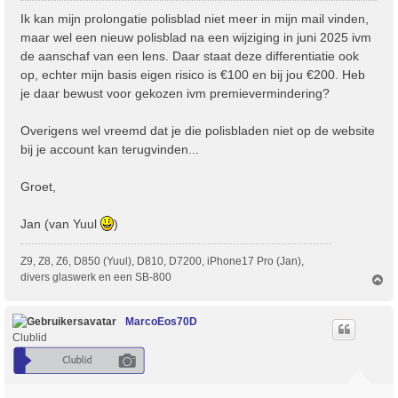
r
Ik kan mijn prolongatie polisblad niet meer in mijn mail vinden,
i
maar wel een nieuw polisblad na een wijziging in juni 2025 ivm
c
de aanschaf van een lens. Daar staat deze differentiatie ook
h
op, echter mijn basis eigen risico is €100 en bij jou €200. Heb
t
je daar bewust voor gekozen ivm premievermindering?
Overigens wel vreemd dat je die polisbladen niet op de website
bij je account kan terugvinden...
Groet,
Jan (van Yuul
)
Z9, Z8, Z6, D850 (Yuul), D810, D7200, iPhone17 Pro (Jan),
divers glaswerk en een SB-800
O
m
h
o
MarcoEos70D
o
Clublid
g