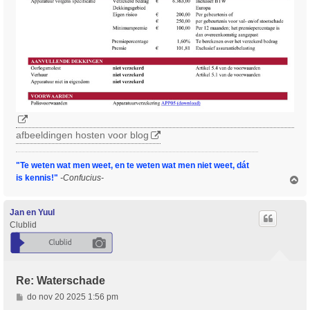
afbeeldingen hosten voor blog
"Te weten wat men weet, en te weten wat men niet weet, dát
is kennis!"
-Confucius-
O
m
h
o
Jan en Yuul
o
Clublid
g
Re: Waterschade
B
do nov 20 2025 1:56 pm
e