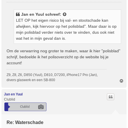
e
r
i
Jan en Yuul
schreef:
c
LET OP het eigen risico bij val- en stootschade kan
h
afwijken, kijk hiervoor op het polisblad". Maar daar is op
t
mijn polisblad verder niets over te vinden, dus ook niet
wat het in mijn geval dan is.
Om de verwarring nog groter te maken, waar ik hier "polisblad"
schrijf, bedoelde ik het polisoverzicht op de website bij je
account!
Z9, Z8, Z6, D850 (Yuul), D810, D7200, iPhone17 Pro (Jan),
divers glaswerk en een SB-800
O
m
h
o
Jan en Yuul
o
Clublid
g
Re: Waterschade