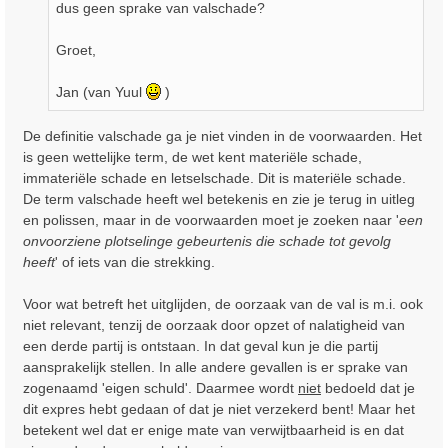
dus geen sprake van valschade?
Groet,
Jan (van Yuul
)
De definitie valschade ga je niet vinden in de voorwaarden. Het
is geen wettelijke term, de wet kent materiële schade,
immateriële schade en letselschade. Dit is materiële schade.
De term valschade heeft wel betekenis en zie je terug in uitleg
en polissen, maar in de voorwaarden moet je zoeken naar '
een
onvoorziene plotselinge gebeurtenis die schade tot gevolg
heeft
' of iets van die strekking.
Voor wat betreft het uitglijden, de oorzaak van de val is m.i. ook
niet relevant, tenzij de oorzaak door opzet of nalatigheid van
een derde partij is ontstaan. In dat geval kun je die partij
aansprakelijk stellen. In alle andere gevallen is er sprake van
zogenaamd 'eigen schuld'. Daarmee wordt
niet
bedoeld dat je
dit expres hebt gedaan of dat je niet verzekerd bent! Maar het
betekent wel dat er enige mate van verwijtbaarheid is en dat