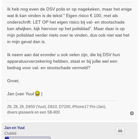
e
r
Ik heb nog even de DSV polis er op nagekeken, maar het enige
i
wat ik kan vinden is de tekst:" Eigen risico € 100, met als
c
onderschrift: LET OP het eigen risico bij val- en stootschade
h
kan afwijken, kijk hiervoor op het polisblad". Maar daar is op
t
mijn polisblad verder niets over te vinden, dus ook niet wat het
in mijn geval dan is.
Ik neem aan dat eronder u ook velen zijn, die bij DSV hun
apparatuurverzekering hebben, staat er bij jullie wel een
bedrag voor val- en stootschade vermeld?
Groet,
Jan (van Yuul
)
Z9, Z8, Z6, D850 (Yuul), D810, D7200, iPhone17 Pro (Jan),
divers glaswerk en een SB-800
O
m
h
o
Jan en Yuul
o
Clublid
g