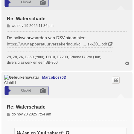
Re: Waterschade
B
wo nov 19 2025 11:36 pm
e
r
De polisvoorwaarden van DSV staan hier:
i
https://www.apparatuurverzekering.nl/cl ... sk-201.pdf
c
h
Z9, Z8, Z6, D850 (Yuul), D810, D7200, iPhone17 Pro (Jan),
t
divers glaswerk en een SB-800
O
m
h
o
MarcoEos70D
o
Clublid
g
Re: Waterschade
B
do nov 20 2025 7:54 am
e
r
i
Jan en Yuul
schreef: