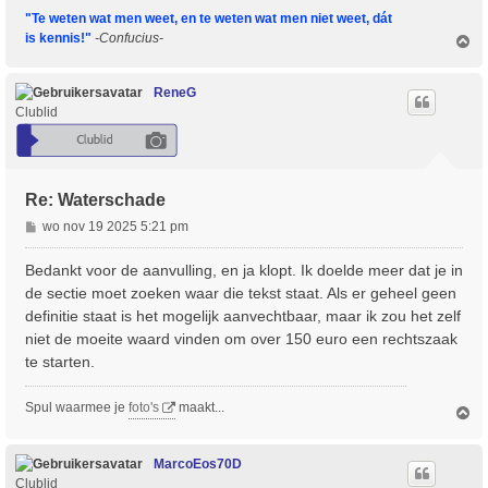
"Te weten wat men weet, en te weten wat men niet weet, dát
is kennis!"
-Confucius-
O
m
h
o
ReneG
o
Clublid
g
Re: Waterschade
B
wo nov 19 2025 5:21 pm
e
r
Bedankt voor de aanvulling, en ja klopt. Ik doelde meer dat je in
i
de sectie moet zoeken waar die tekst staat. Als er geheel geen
c
definitie staat is het mogelijk aanvechtbaar, maar ik zou het zelf
h
niet de moeite waard vinden om over 150 euro een rechtszaak
t
te starten.
Spul waarmee je
foto's
maakt...
O
m
h
o
MarcoEos70D
o
Clublid