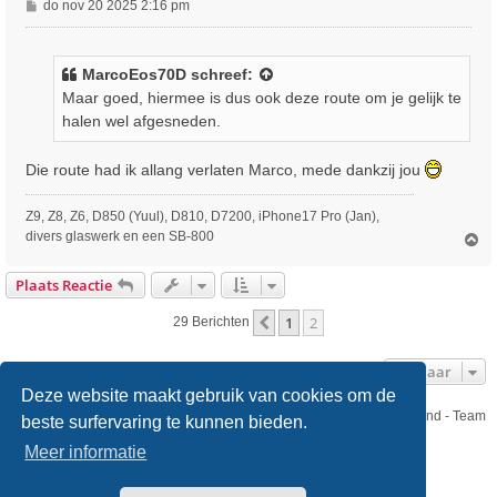
B
do nov 20 2025 2:16 pm
e
r
i
MarcoEos70D
schreef:
c
Maar goed, hiermee is dus ook deze route om je gelijk te
h
halen wel afgesneden.
t
Die route had ik allang verlaten Marco, mede dankzij jou
Z9, Z8, Z6, D850 (Yuul), D810, D7200, iPhone17 Pro (Jan),
divers glaswerk en een SB-800
O
m
h
Plaats Reactie
o
o
1
2
Vorige
29 Berichten
g
Ga Naar
Deze website maakt gebruik van cookies om de
Nikon Club Nederland - Team
beste surfervaring te kunnen bieden.
Forum
Contact
Meer informatie
Copyright © Nikon Club Nederland 2023