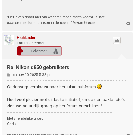
i
c
h
"Het leven draait niet om wachten tot de storm voorbij is, het
t
gaat erom te leren dansen in de regen."-Vivian Greene
O
m
h
o
Highlander
o
Forumbeheerder
g
Re: Nikon d850 gebruikters
B
ma nov 10 2025 5:38 pm
e
r
Onderwerp verplaatst naar het juiste subforum
i
c
Heel veel plezier met dit leuke initiatief, en de gemaakte foto’s
h
zien we natuurlijk graag op het forum verschijnen!
t
Met vriendelijke groet,
Chris
Plaatjes kieken van Duncen McLeod kan
HIER