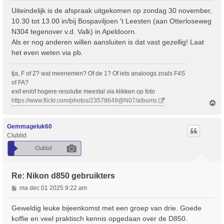
r
Uiteindelijk is de afspraak uitgekomen op zondag 30 november,
i
10.30 tot 13.00 in/bij Bospaviljoen 't Leesten (aan Otterloseweg
c
N304 tegenover v.d. Valk) in Apeldoorn.
h
Als er nog anderen willen aansluiten is dat vast gezellig! Laat
t
het even weten via pb.
tja, F of Z? wat meenemen? Of de 1? Of iets analoogs zoals F4S
of FA?
exif en/of hogere resolutie meestal via klikken op foto
https://www.flickr.com/photos/23578649@N07/albums
O
m
h
o
Gemmageluk60
o
Clublid
g
Re: Nikon d850 gebruikters
B
ma dec 01 2025 9:22 am
e
r
Geweldig leuke bijeenkomst met een groep van drie. Goede
i
koffie en veel praktisch kennis opgedaan over de D850.
c