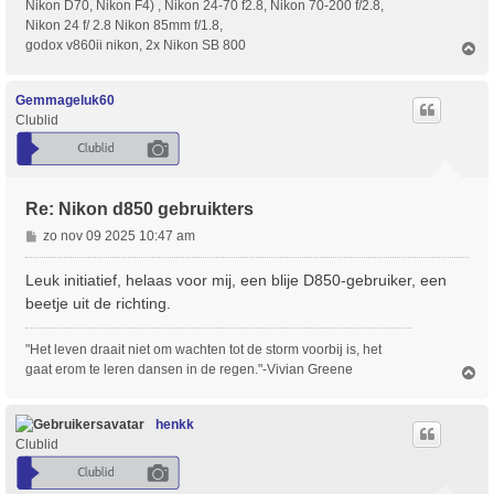
Nikon D70, Nikon F4) , Nikon 24-70 f2.8, Nikon 70-200 f/2.8,
Nikon 24 f/ 2.8 Nikon 85mm f/1.8,
godox v860ii nikon, 2x Nikon SB 800
O
m
h
o
Gemmageluk60
o
Clublid
g
Re: Nikon d850 gebruikters
B
zo nov 09 2025 10:47 am
e
r
Leuk initiatief, helaas voor mij, een blije D850-gebruiker, een
i
beetje uit de richting.
c
h
"Het leven draait niet om wachten tot de storm voorbij is, het
t
gaat erom te leren dansen in de regen."-Vivian Greene
O
m
h
o
henkk
o
Clublid
g