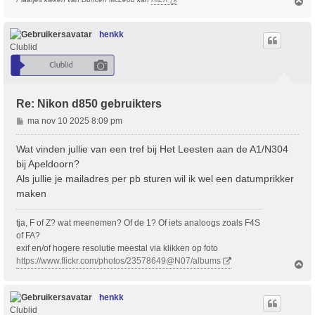
O
m
h
o
henkk
o
Clublid
g
Re: Nikon d850 gebruikters
B
ma nov 10 2025 8:09 pm
e
r
Wat vinden jullie van een tref bij Het Leesten aan de A1/N304
i
bij Apeldoorn?
c
Als jullie je mailadres per pb sturen wil ik wel een datumprikker
h
maken
t
tja, F of Z? wat meenemen? Of de 1? Of iets analoogs zoals F4S
of FA?
exif en/of hogere resolutie meestal via klikken op foto
https://www.flickr.com/photos/23578649@N07/albums
O
m
h
o
henkk
o
Clublid