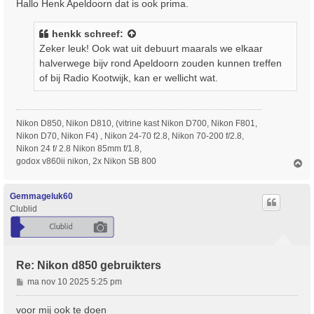
Hallo Henk Apeldoorn dat is ook prima.
i
c
henkk
schreef:
h
Zeker leuk! Ook wat uit debuurt maarals we elkaar
t
halverwege bijv rond Apeldoorn zouden kunnen treffen
of bij Radio Kootwijk, kan er wellicht wat.
Nikon D850, Nikon D810, (vitrine kast Nikon D700, Nikon F801,
Nikon D70, Nikon F4) , Nikon 24-70 f2.8, Nikon 70-200 f/2.8,
Nikon 24 f/ 2.8 Nikon 85mm f/1.8,
godox v860ii nikon, 2x Nikon SB 800
O
m
h
o
Gemmageluk60
o
Clublid
g
Re: Nikon d850 gebruikters
B
ma nov 10 2025 5:25 pm
e
r
voor mij ook te doen