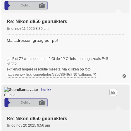
g
Re: Nikon d850 gebruikters
B
di nov 11 2025 8:30 am
e
r
Mailadressen graag per pb!
i
c
h
tja, F of Z? wat meenemen? Of de 1? Of iets analoogs zoals F4S
t
of FA?
exif en/of hogere resolutie meestal via klikken op foto
https://www.flickr.com/photos/23578649@N07/albums
O
m
h
o
henkk
o
Clublid
g
Re: Nikon d850 gebruikters
B
do nov 20 2025 9:56 am
e