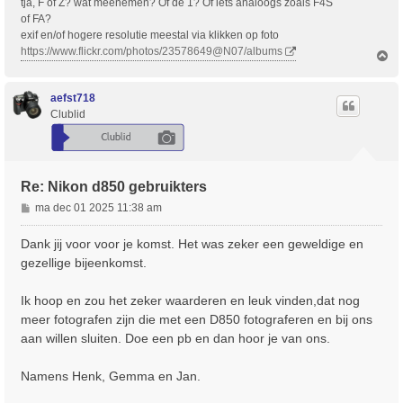
tja, F of Z? wat meenemen? Of de 1? Of iets analoogs zoals F4S
of FA?
exif en/of hogere resolutie meestal via klikken op foto
https://www.flickr.com/photos/23578649@N07/albums
O
m
h
o
aefst718
o
Clublid
g
Re: Nikon d850 gebruikters
B
ma dec 01 2025 11:38 am
e
r
Dank jij voor voor je komst. Het was zeker een geweldige en
i
gezellige bijeenkomst.
c
h
Ik hoop en zou het zeker waarderen en leuk vinden,dat nog
t
meer fotografen zijn die met een D850 fotograferen en bij ons
aan willen sluiten. Doe een pb en dan hoor je van ons.
Namens Henk, Gemma en Jan.