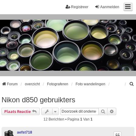
Registreer
Aanmelden
Forum
overzicht
Fotograferen
Foto wandelingen
Nikon d850 gebruikters
k
Zoek
Uitgebreid
Plaats Reactie
12 Berichten • Pagina
1
Van
1
aefst718