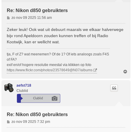
Re: Nikon d850 gebruikters
B
zo nov 09 2025 11:56 am
e
r
Zeker leuk! Ook wat uit debuurt maarals we elkaar halverwege
i
bijv rond Apeldoorn zouden kunnen treffen of bij Radio
c
Kootwijk, kan er wellicht wat.
h
t
tja, F of Z? wat meenemen? Of de 1? Of iets analoogs zoals F4S
of FA?
exif en/of hogere resolutie meestal via klikken op foto
https://www.flickr.com/photos/23578649@N07/albums
O
m
h
o
aefst718
o
Clublid
g
Re: Nikon d850 gebruikters
B
zo nov 09 2025 7:32 pm
e
r