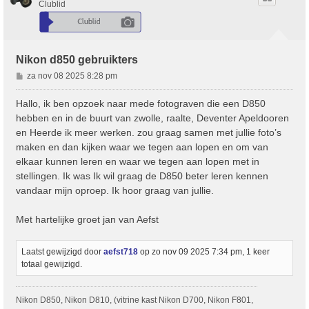
Clublid
Nikon d850 gebruikters
B
za nov 08 2025 8:28 pm
e
r
Hallo, ik ben opzoek naar mede fotograven die een D850
i
hebben en in de buurt van zwolle, raalte, Deventer Apeldooren
c
en Heerde ik meer werken. zou graag samen met jullie foto’s
h
maken en dan kijken waar we tegen aan lopen en om van
t
elkaar kunnen leren en waar we tegen aan lopen met in
stellingen. Ik was Ik wil graag de D850 beter leren kennen
vandaar mijn oproep. Ik hoor graag van jullie.
Met hartelijke groet jan van Aefst
Laatst gewijzigd door
aefst718
op zo nov 09 2025 7:34 pm, 1 keer
totaal gewijzigd.
Nikon D850, Nikon D810, (vitrine kast Nikon D700, Nikon F801,