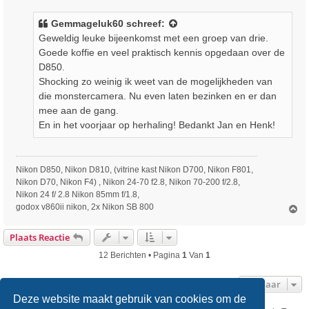
Gemmageluk60
schreef:
Geweldig leuke bijeenkomst met een groep van drie.
Goede koffie en veel praktisch kennis opgedaan over de
D850.
Shocking zo weinig ik weet van de mogelijkheden van
die monstercamera. Nu even laten bezinken en er dan
mee aan de gang.
En in het voorjaar op herhaling! Bedankt Jan en Henk!
Nikon D850, Nikon D810, (vitrine kast Nikon D700, Nikon F801,
Nikon D70, Nikon F4) , Nikon 24-70 f2.8, Nikon 70-200 f/2.8,
Nikon 24 f/ 2.8 Nikon 85mm f/1.8,
godox v860ii nikon, 2x Nikon SB 800
O
m
h
Plaats Reactie
o
o
12 Berichten • Pagina
1
Van
1
g
Ga Naar
Deze website maakt gebruik van cookies om de