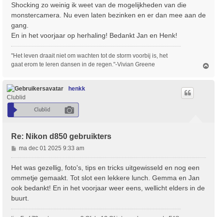
Shocking zo weinig ik weet van de mogelijkheden van die
h
monstercamera. Nu even laten bezinken en er dan mee aan de
t
gang.
En in het voorjaar op herhaling! Bedankt Jan en Henk!
"Het leven draait niet om wachten tot de storm voorbij is, het
gaat erom te leren dansen in de regen."-Vivian Greene
O
m
h
o
henkk
o
Clublid
g
Re: Nikon d850 gebruikters
B
ma dec 01 2025 9:33 am
e
r
Het was gezellig, foto's, tips en tricks uitgewisseld en nog een
i
ommetje gemaakt. Tot slot een lekkere lunch. Gemma en Jan
c
ook bedankt! En in het voorjaar weer eens, wellicht elders in de
h
buurt.
t