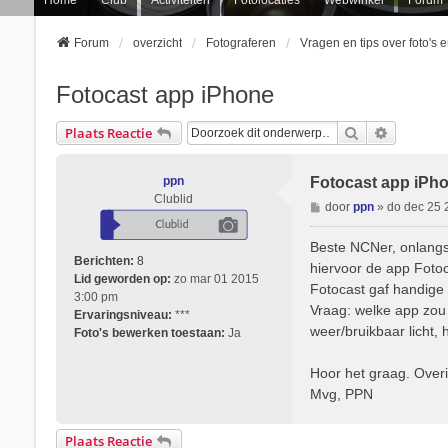
Forum
overzicht
Fotograferen
Vragen en tips over foto's 
Fotocast app iPhone
Zoek
Uitgebre
Plaats Reactie
ppn
Fotocast app iPh
Clublid
B
door
ppn
»
do dec 25 
e
r
Beste NCNer, onlangs 
i
Berichten:
8
hiervoor de app Fotoc
c
Lid geworden op:
zo mar 01 2015
Fotocast gaf handige d
h
3:00 pm
Vraag: welke app zou 
t
Ervaringsniveau:
***
weer/bruikbaar licht, 
Foto's bewerken toestaan:
Ja
Hoor het graag. Overi
Mvg, PPN
Plaats Reactie