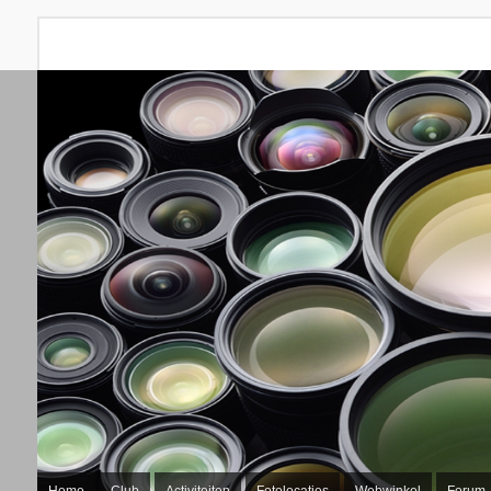
Home
Club
Activiteiten
Fotolocaties
Webwinkel
Forum