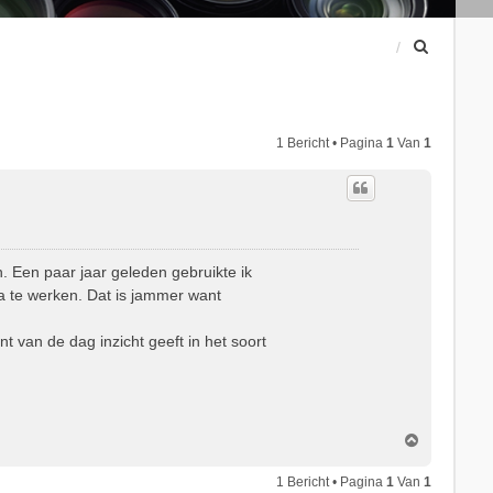
Z
o
e
k
1 Bericht • Pagina
1
Van
1
. Een paar jaar geleden gebruikte ik
a te werken. Dat is jammer want
 van de dag inzicht geeft in het soort
O
m
h
1 Bericht • Pagina
1
Van
1
o