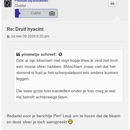
o
Photoartbyantoinnet
o
Clublid
g
Re: Druif hyacint
B
za mei 09 2026 8:30 pm
e
r
i
pimmetje
schreef:
c
Ook al zijn bloemen niet mijn kopje thee,ik vind het toch
h
een mooie sfeer hebben. Misschien ,maar niet dat het
t
storend is had je het scherpstelpunt iets anders kunnen
leggen.
Die twee grote foto toestellen onder je foto mag je wat
mij betreft achterwege laten.
Bedankt voor je berichtje Pim! Leuk om te horen dat de bloem
en deze sfeer je toch aanspreekt