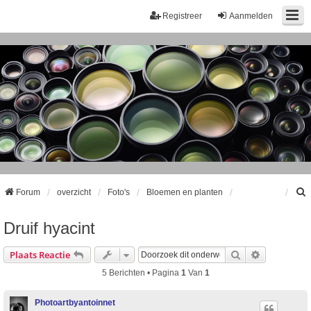
Registreer
Aanmelden
Forum
overzicht
Foto's
Bloemen en planten
Druif hyacint
k
Zoek
Uitgebreid
Plaats Reactie
5 Berichten • Pagina
1
Van
1
Photoartbyantoinnet