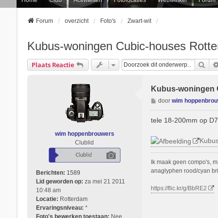
Forum
overzicht
Foto's
Zwart-wit
Kubus-woningen Cubic-houses Rot
Zoe
Plaats Reactie
Kubus-woningen 
B
door
wim hoppenbro
e
r
tele 18-200mm op D
i
wim hoppenbrouwers
c
Kubus
Clublid
h
t
Ik maak geen compo's, maa
anaglyphen rood/cyan bril
Berichten:
1589
Lid geworden op:
za mei 21 2011
https://flic.kr/g/BbRE2
10:48 am
Locatie:
Rotterdam
Ervaringsniveau:
*
Foto's bewerken toestaan:
Nee