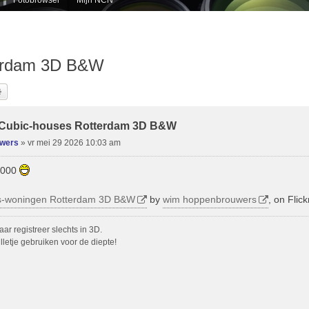
terdam 3D B&W
k
Uitgebreid Zoeken
Cubic-houses Rotterdam 3D B&W
uwers
»
vr mei 29 2026 10:03 am
7000
-woningen Rotterdam 3D B&W
by
wim hoppenbrouwers
, on Flick
r registreer slechts in 3D.
letje gebruiken voor de diepte!