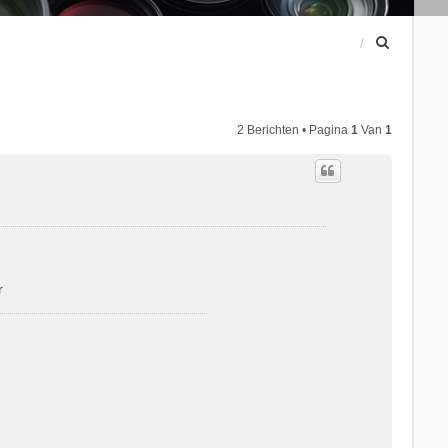
Z
o
e
k
2 Berichten • Pagina
1
Van
1
r