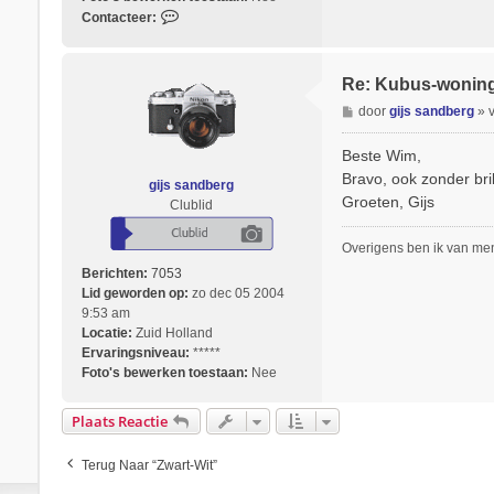
C
Contacteer:
o
n
t
Re: Kubus-wonin
a
B
door
gijs sandberg
»
c
e
t
r
Beste Wim,
e
i
e
Bravo, ook zonder bril
gijs sandberg
c
r
Groeten, Gijs
Clublid
h
w
t
i
Overigens ben ik van men
m
Berichten:
7053
h
Lid geworden op:
o
zo dec 05 2004
9:53 am
p
Locatie:
Zuid Holland
p
Ervaringsniveau:
e
*****
Foto's bewerken toestaan:
n
Nee
b
r
Plaats Reactie
o
u
Terug Naar “Zwart-Wit”
w
e