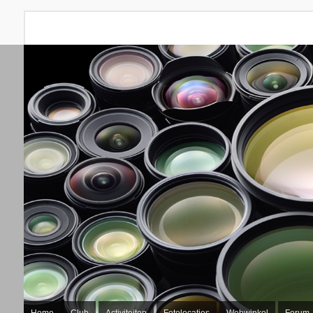
Home
Club
Activiteiten
Fotolocaties
Webwinkel
Forum