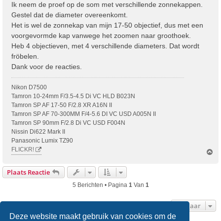
r
Ik neem de proef op de som met verschillende zonnekappen.
i
Gestel dat de diameter overeenkomt.
c
Het is wel de zonnekap van mijn 17-50 objectief, dus met een
h
voorgevormde kap vanwege het zoomen naar groothoek.
t
Heb 4 objectieven, met 4 verschillende diameters. Dat wordt
fröbelen.
Dank voor de reacties.
Nikon D7500
Tamron 10-24mm F/3.5-4.5 Di VC HLD B023N
Tamron SP AF 17-50 F/2.8 XR A16N II
Tamron SP AF 70-300MM F/4-5.6 DI VC USD A005N II
Tamron SP 90mm F/2.8 Di VC USD F004N
Nissin Di622 Mark II
Panasonic Lumix TZ90
FLICKR!
O
m
h
Plaats Reactie
o
o
5 Berichten • Pagina
1
Van
1
g
Ga Naar
Deze website maakt gebruik van cookies om de