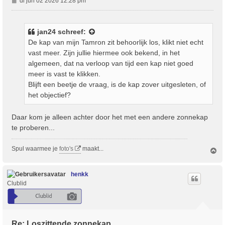
di jun 02 2026 12:28 pm
e
r
i
jan24
schreef:
c
De kap van mijn Tamron zit behoorlijk los, klikt niet echt
h
vast meer. Zijn jullie hiermee ook bekend, in het
t
algemeen, dat na verloop van tijd een kap niet goed
meer is vast te klikken.
Blijft een beetje de vraag, is de kap zover uitgesleten, of
het objectief?
Daar kom je alleen achter door het met een andere zonnekap
te proberen...
Spul waarmee je
foto's
maakt...
O
m
h
o
henkk
o
Clublid
g
Re: Loszittende zonnekap