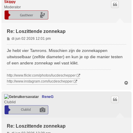
o
Skippy
o
Moderator
g
Re: Loszittende zonnekap
B
di jun 02 2026 12:01 pm
e
r
Je hebt vier Tamrons. Misschien zijn de zonnekappen
i
uitwisselbaar (zelfde diameter) en kun je op die manier testen
c
of een andere zonnekap wel vast klikt.
h
t
http://www.flickr.com/photos/lucdeschepper
http://www.instagram.com/lucdeschepper
O
m
h
o
ReneG
o
Clublid
g
Re: Loszittende zonnekap
B