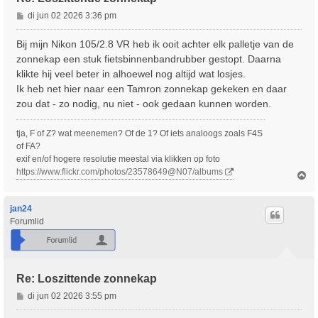
B
di jun 02 2026 3:36 pm
e
r
Bij mijn Nikon 105/2.8 VR heb ik ooit achter elk palletje van de
i
zonnekap een stuk fietsbinnenbandrubber gestopt. Daarna
c
klikte hij veel beter in alhoewel nog altijd wat losjes.
h
Ik heb net hier naar een Tamron zonnekap gekeken en daar
t
zou dat - zo nodig, nu niet - ook gedaan kunnen worden.
tja, F of Z? wat meenemen? Of de 1? Of iets analoogs zoals F4S
of FA?
exif en/of hogere resolutie meestal via klikken op foto
https://www.flickr.com/photos/23578649@N07/albums
O
m
h
o
jan24
o
Forumlid
g
Re: Loszittende zonnekap
B
di jun 02 2026 3:55 pm
e