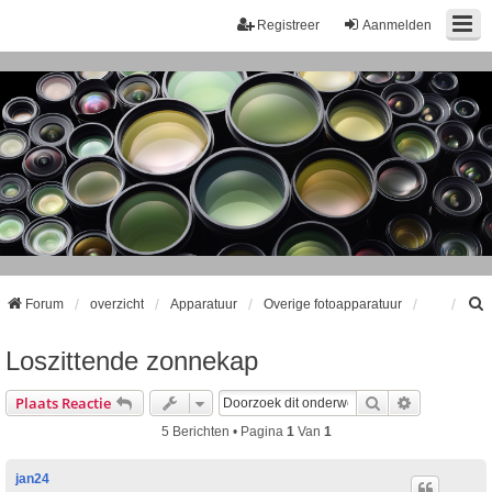
Registreer
Aanmelden
Forum
overzicht
Apparatuur
Overige fotoapparatuur
Loszittende zonnekap
k
Zoek
Uitgebreid
Plaats Reactie
5 Berichten • Pagina
1
Van
1
jan24