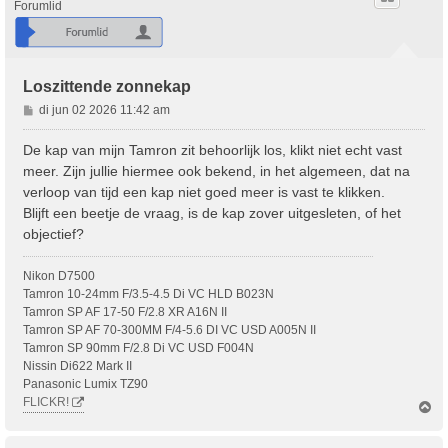
Forumlid
Loszittende zonnekap
B
di jun 02 2026 11:42 am
e
r
De kap van mijn Tamron zit behoorlijk los, klikt niet echt vast
i
meer. Zijn jullie hiermee ook bekend, in het algemeen, dat na
c
verloop van tijd een kap niet goed meer is vast te klikken.
h
Blijft een beetje de vraag, is de kap zover uitgesleten, of het
t
objectief?
Nikon D7500
Tamron 10-24mm F/3.5-4.5 Di VC HLD B023N
Tamron SP AF 17-50 F/2.8 XR A16N II
Tamron SP AF 70-300MM F/4-5.6 DI VC USD A005N II
Tamron SP 90mm F/2.8 Di VC USD F004N
Nissin Di622 Mark II
Panasonic Lumix TZ90
FLICKR!
O
m
h