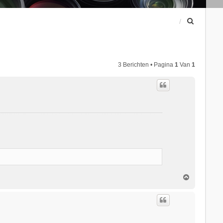
Z
o
e
k
3 Berichten • Pagina
1
Van
1
O
m
h
o
o
g