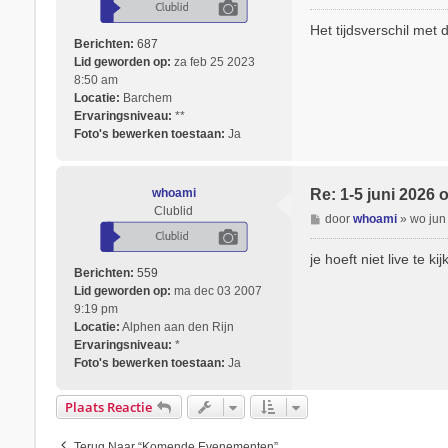
e
t
r
Het tijdsverschil met
e
i
Berichten:
687
e
c
Lid geworden op:
za feb 25 2023
r
h
8:50 am
K
t
Locatie:
Barchem
a
Ervaringsniveau:
**
r
Foto's bewerken toestaan:
Ja
i
n
a
2
whoami
Re: 1-5 juni 2026 
Clublid
B
door
whoami
»
wo jun
e
r
je hoeft niet live te 
i
Berichten:
559
c
Lid geworden op:
ma dec 03 2007
h
9:19 pm
t
Locatie:
Alphen aan den Rijn
Ervaringsniveau:
*
Foto's bewerken toestaan:
Ja
Plaats Reactie
Terug Naar “Komende Evenementen”