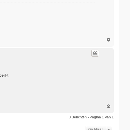
O
m
h
o
o
g
perkt
O
m
h
3 Berichten • Pagina
1
Van
1
o
o
Ga Naar
g