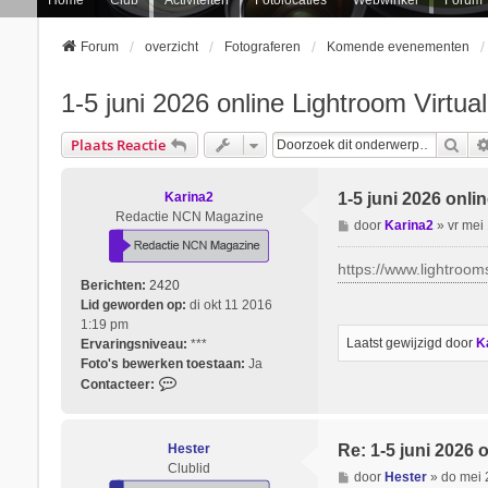
Forum
overzicht
Fotograferen
Komende evenementen
1-5 juni 2026 online Lightroom Virtua
Zoe
Plaats Reactie
Karina2
1-5 juni 2026 onli
Redactie NCN Magazine
B
door
Karina2
»
vr mei
e
r
https://www.lightroo
i
Berichten:
2420
c
Lid geworden op:
di okt 11 2016
h
1:19 pm
t
Laatst gewijzigd door
K
Ervaringsniveau:
***
Foto's bewerken toestaan:
Ja
C
Contacteer:
o
n
t
Hester
Re: 1-5 juni 2026 
a
Clublid
B
door
Hester
»
do mei 
c