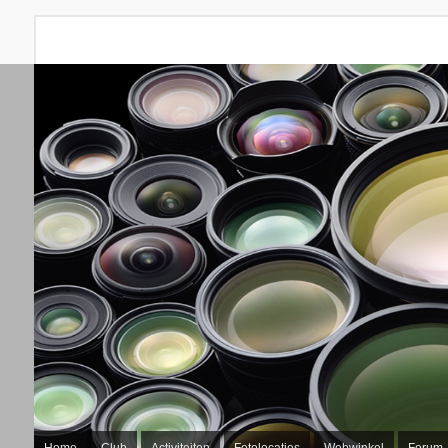
Home
Club
Activiteiten
Fotolocaties
Webwinkel
Forum