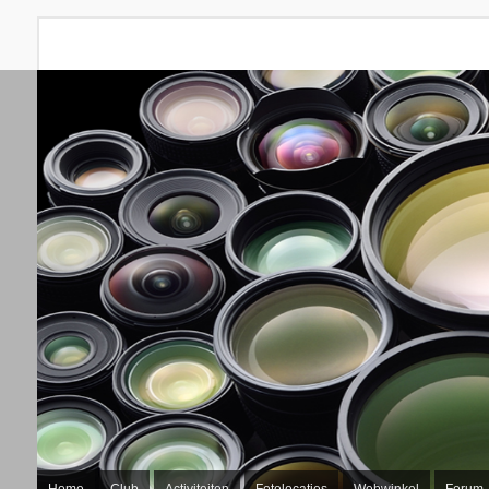
Home
Club
Activiteiten
Fotolocaties
Webwinkel
Forum