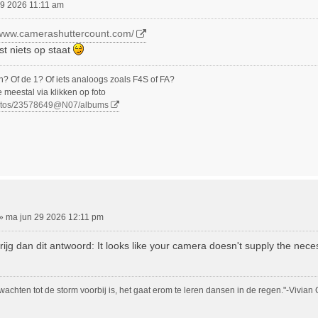
29 2026 11:11 am
/www.camerashuttercount.com/
st niets op staat
n? Of de 1? Of iets analoogs zoals F4S of FA?
e meestal via klikken op foto
photos/23578649@N07/albums
»
ma jun 29 2026 12:11 pm
ijg dan dit antwoord: It looks like your camera doesn't supply the nece
 wachten tot de storm voorbij is, het gaat erom te leren dansen in de regen."-Vivian