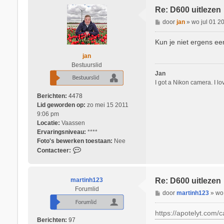
t
k
Re: D600 uitlezen
a
6
c
B
door
jan
»
wo jul 01 2
0
t
e
e
r
Kun je niet ergens ee
e
i
jan
r
c
Bestuurslid
R
h
Jan
i
t
I got a Nikon camera. I l
c
h
Berichten:
4478
a
Lid geworden op:
zo mei 15 2011
r
9:06 pm
d
Locatie:
Vaassen
Ervaringsniveau:
****
Foto's bewerken toestaan:
Nee
C
Contacteer:
o
n
t
martinh123
Re: D600 uitlezen
a
Forumlid
B
door
martinh123
»
wo
c
e
t
r
https://apotelyt.com/c
e
i
Berichten:
97
e