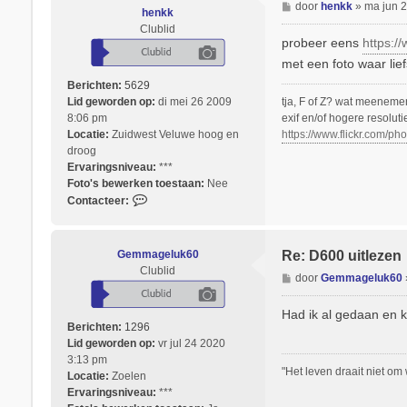
B
door
henkk
»
ma jun 
c
henkk
e
t
Clublid
r
probeer eens
https:/
e
i
e
met een foto waar lief
c
r
Berichten:
5629
h
G
tja, F of Z? wat meeneme
Lid geworden op:
di mei 26 2009
t
e
exif en/of hogere resoluti
8:06 pm
m
https://www.flickr.com/
Locatie:
Zuidwest Veluwe hoog en
m
droog
a
Ervaringsniveau:
***
g
Foto's bewerken toestaan:
Nee
e
C
Contacteer:
l
o
u
n
k
t
Gemmageluk60
6
Re: D600 uitlezen
a
Clublid
0
B
door
Gemmageluk60
c
e
t
r
Had ik al gedaan en kr
e
i
Berichten:
1296
e
c
Lid geworden op:
vr jul 24 2020
r
h
3:13 pm
h
"Het leven draait niet om
t
Locatie:
Zoelen
e
Ervaringsniveau:
***
n