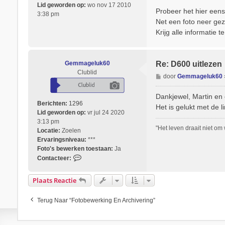
c
Lid geworden op:
wo nov 17 2010
r
Probeer het hier eens
h
3:38 pm
j
Net een foto neer ge
t
a
Krijg alle informatie te
n
Gemmageluk60
Re: D600 uitlezen
Clublid
B
door
Gemmageluk60
e
r
Dankjewel, Martin en
i
Berichten:
1296
Het is gelukt met de l
c
Lid geworden op:
vr jul 24 2020
h
3:13 pm
"Het leven draait niet om
t
Locatie:
Zoelen
Ervaringsniveau:
***
Foto's bewerken toestaan:
Ja
C
Contacteer:
o
n
Plaats Reactie
t
a
Terug Naar “Fotobewerking En Archivering”
c
t
e