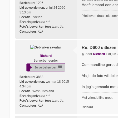
i
Berichten:
1296
e
Heeft iemand een an
c
Lid geworden op:
vr jul 24 2020
r
h
3:13 pm
h
"Het leven draait niet om
t
Locatie:
Zoelen
e
Ervaringsniveau:
***
n
Foto's bewerken toestaan:
Ja
k
C
Contacteer:
k
o
n
t
Re: D600 uitlezen
a
B
door
Richard
»
di jun
c
Richard
e
t
Serverbeheerder
r
Commandline gereedsc
e
i
e
c
r
Als je de foto wil del
Berichten:
3888
h
G
Lid geworden op:
wo mar 18 2015
t
e
In jpg's gemaakt met 
4:34 pm
m
Locatie:
West-Friesland
m
Ervaringsniveau:
***
a
Met vriendelijke groet,
Foto's bewerken toestaan:
Ja
g
C
Contacteer:
e
Richard
o
l
n
u