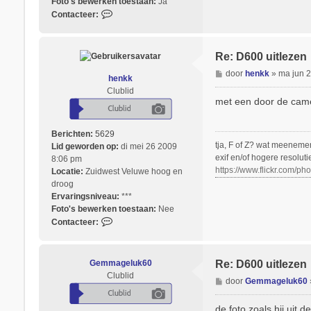
Foto's bewerken toestaan:
Ja
k
C
Contacteer:
k
o
n
t
Re: D600 uitlezen
a
B
door
henkk
»
ma jun 
c
henkk
e
t
Clublid
r
met een door de camer
e
i
e
c
r
Berichten:
5629
h
G
tja, F of Z? wat meeneme
Lid geworden op:
di mei 26 2009
t
e
exif en/of hogere resoluti
8:06 pm
m
https://www.flickr.com/
Locatie:
Zuidwest Veluwe hoog en
m
droog
a
Ervaringsniveau:
***
g
Foto's bewerken toestaan:
Nee
e
C
Contacteer:
l
o
u
n
k
t
Gemmageluk60
6
Re: D600 uitlezen
a
Clublid
0
B
door
Gemmageluk60
c
e
t
r
de foto zoals hij uit 
e