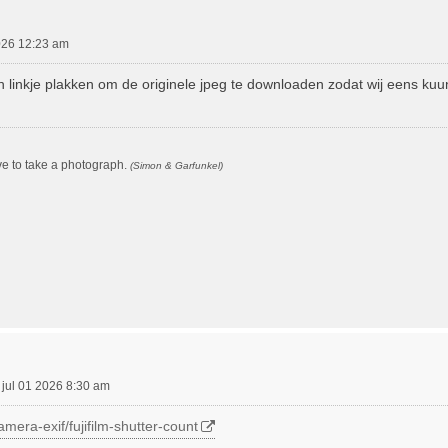
026 12:23 am
n linkje plakken om de originele jpeg te downloaden zodat wij eens ku
ove to take a photograph.
(Simon & Garfunkel)
 jul 01 2026 8:30 am
amera-exif/fujifilm-shutter-count