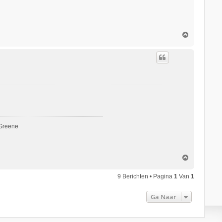
O
m
h
o
o
g
 Greene
O
m
h
9 Berichten • Pagina
1
Van
1
o
o
Ga Naar
g