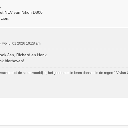
.
zet NEV van Nikon D800
 zien.
»
wo jul 01 2026 10:28 am
 ook Jan, Richard en Henk.
ink hierboven!
 wachten tot de storm voorbij is, het gaat erom te leren dansen in de regen."-Vivian