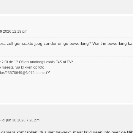
29 2026 12:19 pm
a zelf gemaakte jpeg zonder enige bewerking? Want in bewerking kan e
n? Of de 1? Of iets analoogs zoals F4S of FA?
e meestal via klikken op foto
photos/23578649@N07/albums
»
di jun 30 2026 7:28 pm
de camera komt rollen, dus niet bewerkt, maar krijg geen info over de klik