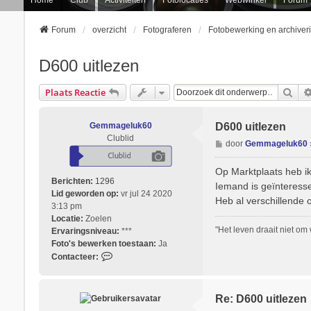
Forum
overzicht
Fotograferen
Fotobewerking en archiver
D600 uitlezen
Zoe
Plaats Reactie
Gemmageluk60
D600 uitlezen
Clublid
B
door
Gemmageluk60
e
r
Op Marktplaats heb i
i
Berichten:
1296
Iemand is geïnteresse
c
Lid geworden op:
vr jul 24 2020
Heb al verschillende 
h
3:13 pm
t
Locatie:
Zoelen
"Het leven draait niet om
Ervaringsniveau:
***
Foto's bewerken toestaan:
Ja
C
Contacteer:
o
n
t
Re: D600 uitlezen
a