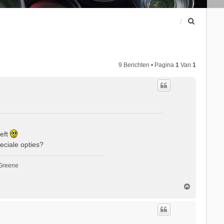
Z
o
e
k
9 Berichten • Pagina
1
Van
1
eft
eciale opties?
 Greene
O
m
h
o
o