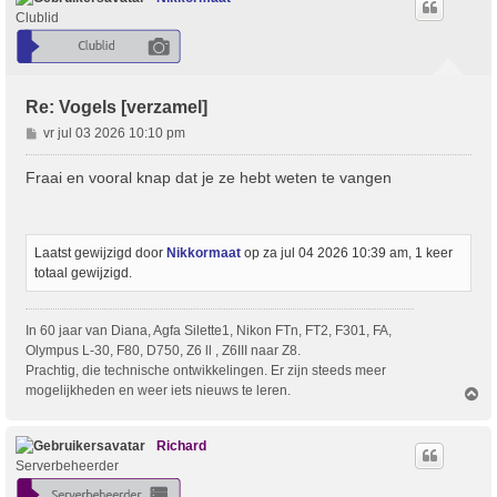
Clublid
Re: Vogels [verzamel]
B
vr jul 03 2026 10:10 pm
e
r
Fraai en vooral knap dat je ze hebt weten te vangen
i
c
h
t
Laatst gewijzigd door
Nikkormaat
op za jul 04 2026 10:39 am, 1 keer
totaal gewijzigd.
In 60 jaar van Diana, Agfa Silette1, Nikon FTn, FT2, F301, FA,
Olympus L-30, F80, D750, Z6 ll , Z6III naar Z8.
Prachtig, die technische ontwikkelingen. Er zijn steeds meer
mogelijkheden en weer iets nieuws te leren.
O
m
h
o
Richard
o
Serverbeheerder
g