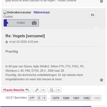
gaat erom te leren dansen in de regen."-Vivian Greene
O
m
h
o
Nikkormaat
o
Clublid
g
Re: Vogels [verzamel]
B
vr jul 10 2026 4:53 pm
e
r
Prachtig
i
c
h
In 60 jaar van Diana, Agfa Silette1, Nikon FTn, FT2, F301, FA,
t
Olympus L-30, F80, D750, Z6 ll , Z6III naar Z8.
Prachtig, die technische ontwikkelingen. Er zijn steeds meer
mogelijkheden en weer iets nieuws te leren.
O
m
h
Plaats Reactie
o
o
Pagina
1083
Van
1083
1
1079
1080
1081
1082
1083
Vorige
16237 Berichten
…
g