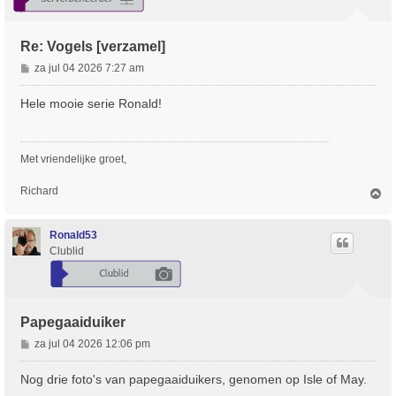
Re: Vogels [verzamel]
B
za jul 04 2026 7:27 am
e
r
Hele mooie serie Ronald!
i
c
h
Met vriendelijke groet,
t
Richard
O
m
h
o
Ronald53
o
Clublid
g
Papegaaiduiker
B
za jul 04 2026 12:06 pm
e
r
Nog drie foto's van papegaaiduikers, genomen op Isle of May.
i