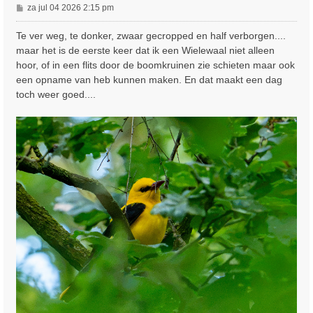
B
za jul 04 2026 2:15 pm
e
r
Te ver weg, te donker, zwaar gecropped en half verborgen....
i
maar het is de eerste keer dat ik een Wielewaal niet alleen
c
hoor, of in een flits door de boomkruinen zie schieten maar ook
h
een opname van heb kunnen maken. En dat maakt een dag
t
toch weer goed....