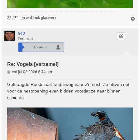
Z8 / Zf - en wat leuk glaswerk
O
m
h
o
GTJ
o
Forumlid
g
Re: Vogels [verzamel]
B
wo jul 08 2026 8:44 pm
e
r
Gekraagde Roodstaart onderweg naar z'n nest. Ze blijven net
i
voor de nestopening even bidden voordat ze naar binnen
c
schieten.
h
t