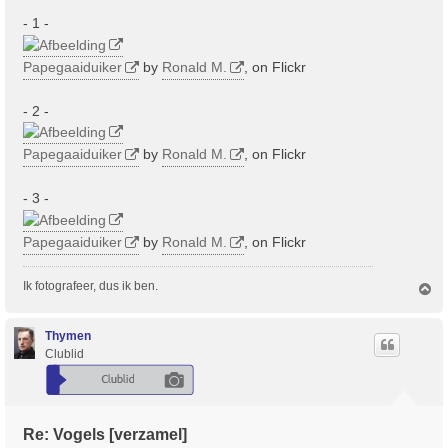
c
- 1 -
h
t
Papegaaiduiker
by
Ronald M.
, on Flickr
- 2 -
Papegaaiduiker
by
Ronald M.
, on Flickr
- 3 -
Papegaaiduiker
by
Ronald M.
, on Flickr
Ik fotografeer, dus ik ben.
O
m
h
o
Thymen
o
Clublid
g
Re: Vogels [verzamel]