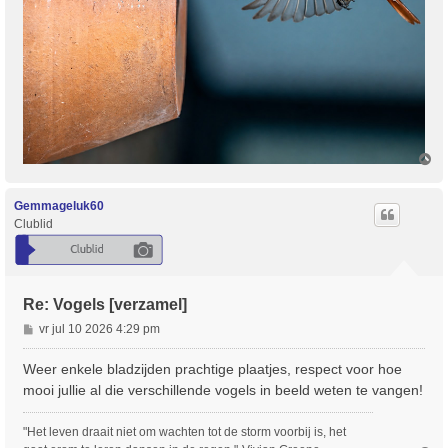
O
m
h
o
Gemmageluk60
o
Clublid
g
Re: Vogels [verzamel]
B
vr jul 10 2026 4:29 pm
e
r
Weer enkele bladzijden prachtige plaatjes, respect voor hoe
i
mooi jullie al die verschillende vogels in beeld weten te vangen!
c
h
"Het leven draait niet om wachten tot de storm voorbij is, het
t