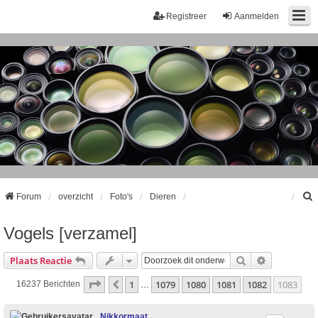
Registreer
Aanmelden
Forum
overzicht
Foto's
Dieren
Vogels [verzamel]
k
Zoek
Uitgebreid
Plaats Reactie
Pagina
1083
Van
1083
1
1079
1080
1081
1082
1083
Vorige
16237 Berichten
…
Nikkormaat