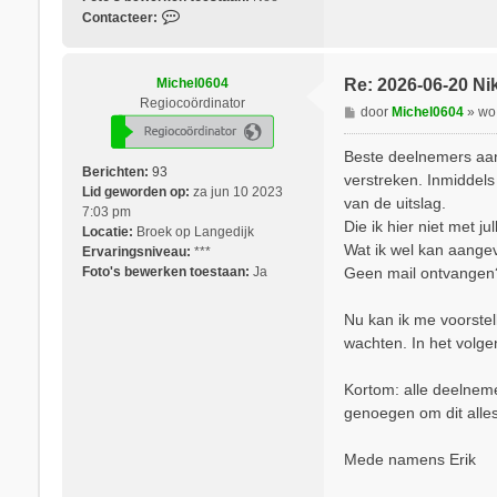
C
Contacteer:
o
n
t
Michel0604
Re: 2026-06-20 Nik
a
Regiocoördinator
B
door
Michel0604
»
wo
c
e
t
r
Beste deelnemers aan
e
i
Berichten:
93
e
verstreken. Inmiddels 
c
Lid geworden op:
za jun 10 2023
r
van de uitslag.
h
7:03 pm
E
Die ik hier niet met jul
t
Locatie:
Broek op Langedijk
r
Wat ik wel kan aangev
Ervaringsniveau:
***
i
Geen mail ontvangen?
Foto's bewerken toestaan:
Ja
k
R
e
Nu kan ik me voorstel
i
wachten. In het volg
j
n
Kortom: alle deelneme
d
genoegen om dit alles 
e
r
s
Mede namens Erik