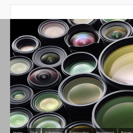
Home
Club
Activiteiten
Fotolocaties
Webwinkel
Forum