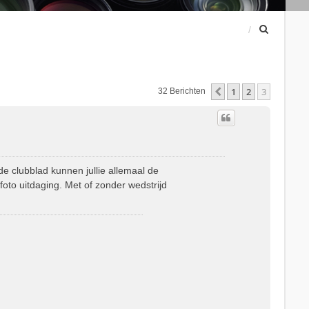
Z
o
e
k
1
2
3
Vorige
32 Berichten
de clubblad kunnen jullie allemaal de
oto uitdaging. Met of zonder wedstrijd