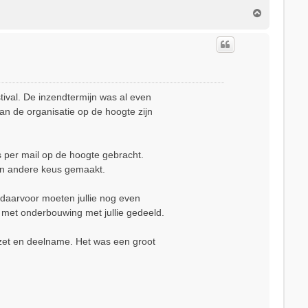
O
m
h
o
o
g
ival. De inzendtermijn was al even
van de organisatie op de hoogte zijn
ls per mail op de hoogte gebracht.
een andere keus gemaakt.
 daarvoor moeten jullie nog even
met onderbouwing met jullie gedeeld.
inzet en deelname. Het was een groot