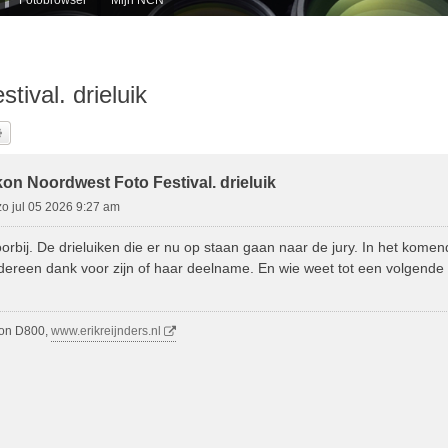
ival. drieluik
k
Uitgebreid Zoeken
on Noordwest Foto Festival. drieluik
zo jul 05 2026 9:27 am
orbij. De drieluiken die er nu op staan gaan naar de jury. In het komen
edereen dank voor zijn of haar deelname. En wie weet tot een volgende f
kon D800,
www.erikreijnders.nl