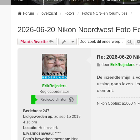
Forum
overzicht
Foto's
Foto's NCN- en forumuitjes
2026-06-20 Nikon Noordwest Foto Fest
Zoe
Plaats Reactie
Re: 2026-06-20 Nik
B
door
ErikReijnders
»
e
r
De inzendtermijn is vo
i
uitslag gaan lezen. I
ErikReijnders
c
element.
Regiocoördinator
h
t
Nikon Coolpix a1000 Ni
Berichten:
247
Lid geworden op:
zo sep 15 2019
4:16 pm
Locatie:
Heemskerk
Ervaringsniveau:
****
Foto's bewerken toestaan:
Nee