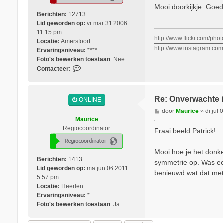
r
Mooi doorkijkje. Goed 
i
Berichten:
12713
c
Lid geworden op:
vr mar 31 2006
h
11:15 pm
http://www.flickr.com/pho
t
Locatie:
Amersfoort
http://www.instagram.co
Ervaringsniveau:
****
Foto's bewerken toestaan:
Nee
C
Contacteer:
o
n
t
Re: Onverwachte i
ONLINE
a
B
door
Maurice
»
di jul
c
e
Maurice
t
r
Regiocoördinator
Fraai beeld Patrick!
e
i
e
c
r
Mooi hoe je het donker
h
S
Berichten:
1413
symmetrie op. Was een
t
k
Lid geworden op:
ma jun 06 2011
benieuwd wat dat met 
i
5:57 pm
p
Locatie:
Heerlen
p
Ervaringsniveau:
*
y
Foto's bewerken toestaan:
Ja