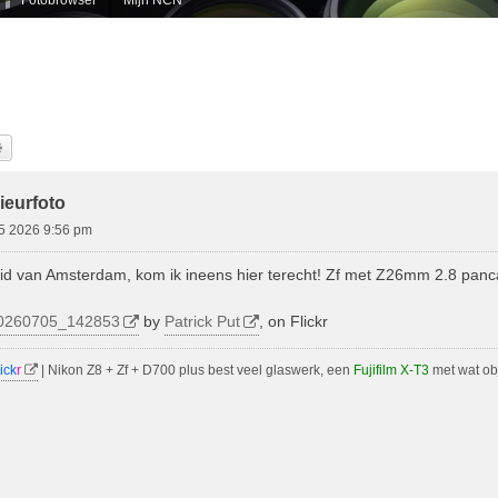
k
Uitgebreid Zoeken
ieurfoto
05 2026 9:56 pm
uid van Amsterdam, kom ik ineens hier terecht! Zf met Z26mm 2.8 panc
0260705_142853
by
Patrick Put
, on Flickr
ick
r
| Nikon Z8 + Zf + D700 plus best veel glaswerk, een
Fujifilm X-T3
met wat ob