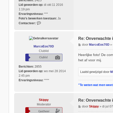
Berichten:
2425
t
Lid geworden op:
di okt 11 2016
1:19 pm
Ervaringsniveau:
***
Foto's bewerken toestaan:
Ja
C
Contacteer:
o
n
t
Re: Onverwachte i
a
B
door
MarcoEos70D
»
c
MarcoEos70D
e
t
Clublid
r
Heerlijke foto! De co
e
i
e
het af voor mij.
c
r
Berichten:
2855
h
K
Lid geworden op:
wo mei 28 2014
t
Laatst gewijzigd door
M
a
2:45 pm
r
Ervaringsniveau:
****
i
"Te weten wat men weet, 
n
a
2
Skippy
Re: Onverwachte i
Moderator
B
door
Skippy
»
di jul 
e