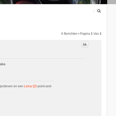
Z
o
e
k
6 Berichten • Pagina
1
Van
1
ake.
jectieven en een
Leica Q3
point-and-