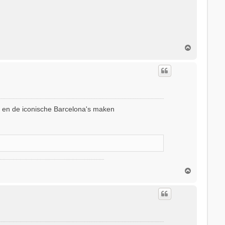
O
m
h
o
o
g
ee en de iconische Barcelona's maken
O
m
h
o
o
g