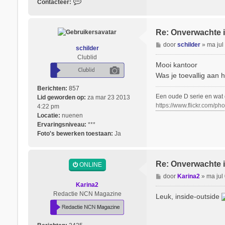
C
Contacteer:
o
n
t
Re: Onverwachte i
a
B
door
schilder
»
ma jul
c
schilder
e
t
Clublid
r
Mooi kantoor
e
i
e
Was je toevallig aan h
c
r
Berichten:
857
h
P
Een oude D serie en wat 
Lid geworden op:
za mar 23 2013
t
a
https://www.flickr.com/
4:22 pm
t
Locatie:
nuenen
r
Ervaringsniveau:
***
i
Foto's bewerken toestaan:
Ja
c
k
Re: Onverwachte i
ONLINE
B
door
Karina2
»
ma jul
e
Karina2
r
Redactie NCN Magazine
Leuk, inside-outside
i
c
h