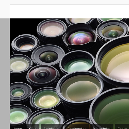
Home
Club
Activiteiten
Fotolocaties
Webwinkel
Forum