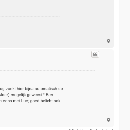
O
m
h
o
o
g
 oog zoekt hier bijna automatisch de
 vloer) mogelijk geweest? Ben
n eens met Luc; goed belicht ook.
O
m
h