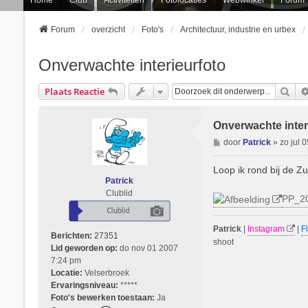
Forum
overzicht
Foto's
Architectuur, industrie en urbex
Onverwachte interieurfoto
Zoe
Plaats Reactie
Onverwachte inter
B
door
Patrick
»
zo jul 
e
r
Loop ik rond bij de Z
i
Patrick
c
Clublid
PP_2
h
t
Patrick
|
Instagram
|
Fl
Berichten:
27351
shoot
Lid geworden op:
do nov 01 2007
7:24 pm
Locatie:
Velserbroek
Ervaringsniveau:
*****
Foto's bewerken toestaan:
Ja