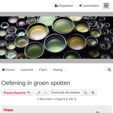
Registreer
Aanmelden
Forum
overzicht
Foto's
Overig
Oefening in groen spotten
k
Zoek
Uitgebreid
Plaats Reactie
4 Berichten • Pagina
1
Van
1
Skippy