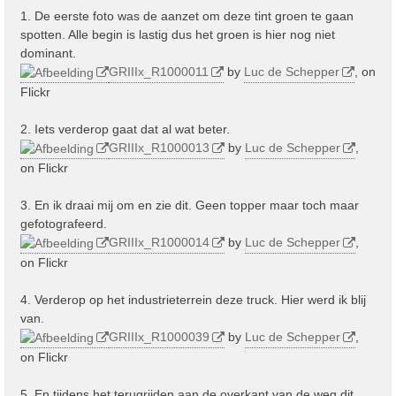
1. De eerste foto was de aanzet om deze tint groen te gaan
spotten. Alle begin is lastig dus het groen is hier nog niet
dominant.
GRIIIx_R1000011
by
Luc de Schepper
, on
Flickr
2. Iets verderop gaat dat al wat beter.
GRIIIx_R1000013
by
Luc de Schepper
,
on Flickr
3. En ik draai mij om en zie dit. Geen topper maar toch maar
gefotografeerd.
GRIIIx_R1000014
by
Luc de Schepper
,
on Flickr
4. Verderop op het industrieterrein deze truck. Hier werd ik blij
van.
GRIIIx_R1000039
by
Luc de Schepper
,
on Flickr
5. En tijdens het terugrijden aan de overkant van de weg dit