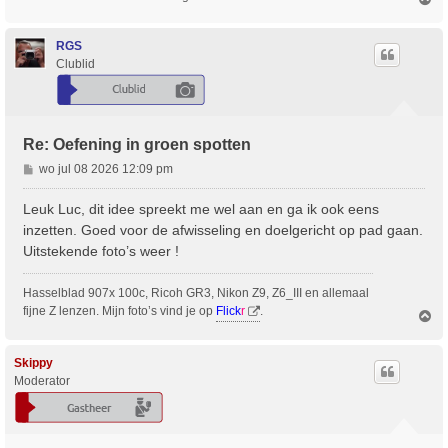
m
h
o
RGS
o
Clublid
g
Re: Oefening in groen spotten
B
wo jul 08 2026 12:09 pm
e
r
Leuk Luc, dit idee spreekt me wel aan en ga ik ook eens
i
inzetten. Goed voor de afwisseling en doelgericht op pad gaan.
c
Uitstekende foto’s weer !
h
t
Hasselblad 907x 100c, Ricoh GR3, Nikon Z9, Z6_III en allemaal
fijne Z lenzen. Mijn foto’s vind je op
Flick
r
.
O
m
h
o
Skippy
o
Moderator
g