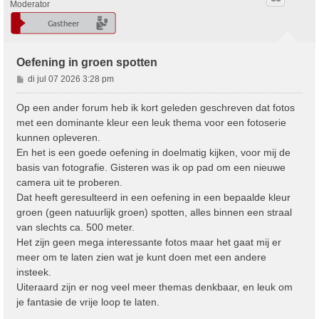
Moderator
Oefening in groen spotten
B
di jul 07 2026 3:28 pm
e
r
Op een ander forum heb ik kort geleden geschreven dat fotos
i
met een dominante kleur een leuk thema voor een fotoserie
c
kunnen opleveren.
h
En het is een goede oefening in doelmatig kijken, voor mij de
t
basis van fotografie. Gisteren was ik op pad om een nieuwe
camera uit te proberen.
Dat heeft geresulteerd in een oefening in een bepaalde kleur
groen (geen natuurlijk groen) spotten, alles binnen een straal
van slechts ca. 500 meter.
Het zijn geen mega interessante fotos maar het gaat mij er
meer om te laten zien wat je kunt doen met een andere
insteek.
Uiteraard zijn er nog veel meer themas denkbaar, en leuk om
je fantasie de vrije loop te laten.