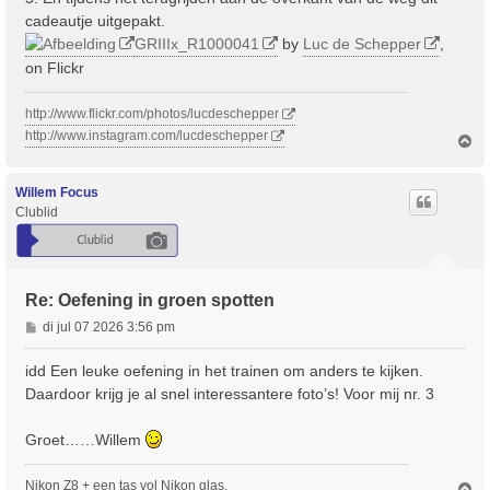
cadeautje uitgepakt.
GRIIIx_R1000041
by
Luc de Schepper
,
on Flickr
http://www.flickr.com/photos/lucdeschepper
http://www.instagram.com/lucdeschepper
O
m
h
o
Willem Focus
o
Clublid
g
Re: Oefening in groen spotten
B
di jul 07 2026 3:56 pm
e
r
idd Een leuke oefening in het trainen om anders te kijken.
i
Daardoor krijg je al snel interessantere foto’s! Voor mij nr. 3
c
h
Groet……Willem
t
Nikon Z8 + een tas vol Nikon glas.
O