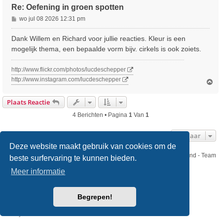
Re: Oefening in groen spotten
B
wo jul 08 2026 12:31 pm
e
r
Dank Willem en Richard voor jullie reacties. Kleur is een
i
mogelijk thema, een bepaalde vorm bijv. cirkels is ook zoiets.
c
h
http://www.flickr.com/photos/lucdeschepper
t
http://www.instagram.com/lucdeschepper
O
m
h
Plaats Reactie
o
o
4 Berichten • Pagina
1
Van
1
g
Ga Naar
Deze website maakt gebruik van cookies om de
Nikon Club Nederland - Team
beste surfervaring te kunnen bieden.
Forum
Contact
Meer informatie
Copyright © Nikon Club Nederland 2023
Begrepen!
Powered by
phpBB
® Forum Software © phpBB Limited
Style
we_universal
created by INVENTEA & v12mike
Privacy
Gebruikersvoorwaarden