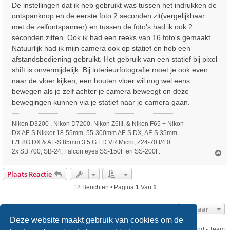
De instellingen dat ik heb gebruikt was tussen het indrukken de
ontspanknop en de eerste foto 2 seconden zit(vergelijkbaar
met de zelfontspanner) en tussen de foto's had ik ook 2
seconden zitten. Ook ik had een reeks van 16 foto's gemaakt.
Natuurlijk had ik mijn camera ook op statief en heb een
afstandsbediening gebruikt. Het gebruik van een statief bij pixel
shift is onvermijdelijk. Bij interieurfotografie moet je ook even
naar de vloer kijken, een houten vloer wil nog wel eens
bewegen als je zelf achter je camera beweegt en deze
bewegingen kunnen via je statief naar je camera gaan.
Nikon D3200 , Nikon D7200, Nikon Z6III, & Nikon F65 + Nikon
DX AF-S Nikkor 18-55mm, 55-300mm AF-S DX, AF-S 35mm
F/1.8G DX & AF-S 85mm 3.5.G ED VR Micro, Z24-70 f/4.0
2x SB 700, SB-24, Falcon eyes SS-150F en SS-200F.
O
m
h
Plaats Reactie
o
o
12 Berichten • Pagina
1
Van
1
g
Ga Naar
Deze website maakt gebruik van cookies om de
Nikon Club Nederland - Team