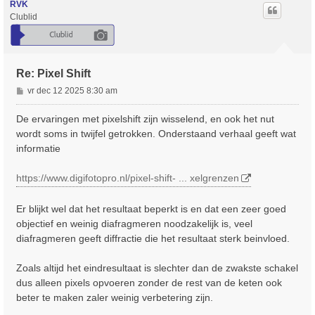
o
RVK
o
Clublid
g
Re: Pixel Shift
B
vr dec 12 2025 8:30 am
e
r
De ervaringen met pixelshift zijn wisselend, en ook het nut
i
wordt soms in twijfel getrokken. Onderstaand verhaal geeft wat
c
informatie
h
t
https://www.digifotopro.nl/pixel-shift- ... xelgrenzen
Er blijkt wel dat het resultaat beperkt is en dat een zeer goed
objectief en weinig diafragmeren noodzakelijk is, veel
diafragmeren geeft diffractie die het resultaat sterk beinvloed.
Zoals altijd het eindresultaat is slechter dan de zwakste schakel
dus alleen pixels opvoeren zonder de rest van de keten ook
beter te maken zaler weinig verbetering zijn.