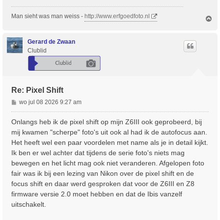
c
h
Man sieht was man weiss -
http://www.erfgoedfoto.nl
O
t
m
h
o
Gerard de Zwaan
o
Clublid
g
Re: Pixel Shift
B
wo jul 08 2026 9:27 am
e
r
Onlangs heb ik de pixel shift op mijn Z6III ook geprobeerd, bij
i
mij kwamen "scherpe" foto's uit ook al had ik de autofocus aan.
c
Het heeft wel een paar voordelen met name als je in detail kijkt.
h
Ik ben er wel achter dat tijdens de serie foto's niets mag
t
bewegen en het licht mag ook niet veranderen. Afgelopen foto
fair was ik bij een lezing van Nikon over de pixel shift en de
focus shift en daar werd gesproken dat voor de Z6III en Z8
firmware versie 2.0 moet hebben en dat de Ibis vanzelf
uitschakelt.