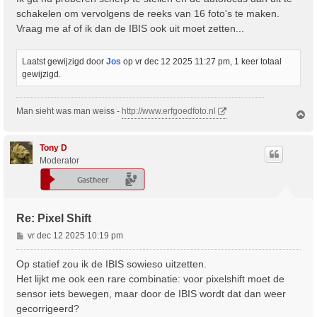
schakelen om vervolgens de reeks van 16 foto's te maken.
Vraag me af of ik dan de IBIS ook uit moet zetten...
Laatst gewijzigd door
Jos
op vr dec 12 2025 11:27 pm, 1 keer totaal
gewijzigd.
Man sieht was man weiss -
http://www.erfgoedfoto.nl
O
m
h
o
Tony D
o
Moderator
g
Re: Pixel Shift
B
vr dec 12 2025 10:19 pm
e
r
Op statief zou ik de IBIS sowieso uitzetten.
i
Het lijkt me ook een rare combinatie: voor pixelshift moet de
c
sensor iets bewegen, maar door de IBIS wordt dat dan weer
h
gecorrigeerd?
t