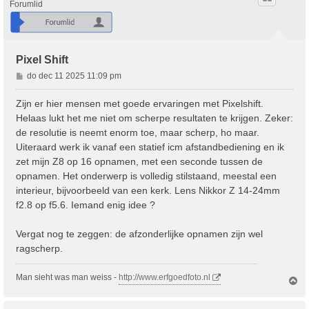
Forumlid
Pixel Shift
B
do dec 11 2025 11:09 pm
e
r
Zijn er hier mensen met goede ervaringen met Pixelshift.
i
Helaas lukt het me niet om scherpe resultaten te krijgen. Zeker:
c
de resolutie is neemt enorm toe, maar scherp, ho maar.
h
Uiteraard werk ik vanaf een statief icm afstandbediening en ik
t
zet mijn Z8 op 16 opnamen, met een seconde tussen de
opnamen. Het onderwerp is volledig stilstaand, meestal een
interieur, bijvoorbeeld van een kerk. Lens Nikkor Z 14-24mm
f2.8 op f5.6. Iemand enig idee ?
Vergat nog te zeggen: de afzonderlijke opnamen zijn wel
ragscherp.
Man sieht was man weiss -
http://www.erfgoedfoto.nl
O
m
h