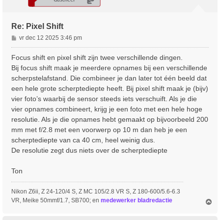
Re: Pixel Shift
B
vr dec 12 2025 3:46 pm
e
r
Focus shift en pixel shift zijn twee verschillende dingen.
i
Bij focus shift maak je meerdere opnames bij een verschillende
c
scherpstelafstand. Die combineer je dan later tot één beeld dat
h
een hele grote scherptediepte heeft. Bij pixel shift maak je (bijv)
t
vier foto’s waarbij de sensor steeds iets verschuift. Als je die
vier opnames combineert, krijg je een foto met een hele hoge
resolutie. Als je die opnames hebt gemaakt op bijvoorbeeld 200
mm met f/2.8 met een voorwerp op 10 m dan heb je een
scherptediepte van ca 40 cm, heel weinig dus.
De resolutie zegt dus niets over de scherptediepte
Ton
Nikon Z6ii, Z 24-120/4 S, Z MC 105/2.8 VR S, Z 180-600/5.6-6.3
VR, Meike 50mmf/1.7, SB700; en
medewerker bladredactie
O
m
h