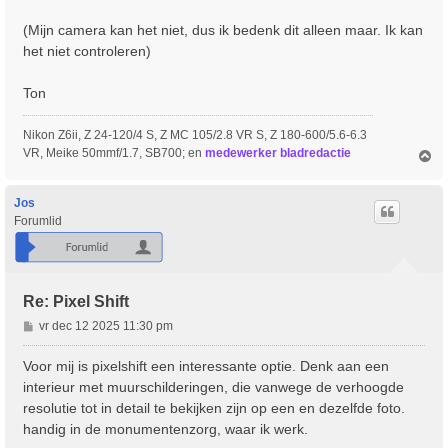
(Mijn camera kan het niet, dus ik bedenk dit alleen maar. Ik kan
het niet controleren)
Ton
Nikon Z6ii, Z 24-120/4 S, Z MC 105/2.8 VR S, Z 180-600/5.6-6.3
VR, Meike 50mmf/1.7, SB700; en
medewerker bladredactie
O
m
h
o
Jos
o
Forumlid
g
Re: Pixel Shift
B
vr dec 12 2025 11:30 pm
e
r
Voor mij is pixelshift een interessante optie. Denk aan een
i
interieur met muurschilderingen, die vanwege de verhoogde
c
resolutie tot in detail te bekijken zijn op een en dezelfde foto.
h
handig in de monumentenzorg, waar ik werk.
t