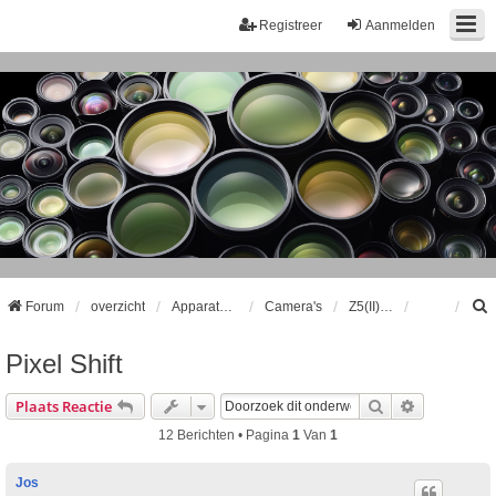
Registreer
Aanmelden
Forum
overzicht
Apparatuur
Camera's
Z5(II), Z6(II,III), Z7(II),Z8 & Z9
Pixel Shift
k
Zoek
Uitgebreid
Plaats Reactie
12 Berichten • Pagina
1
Van
1
Jos