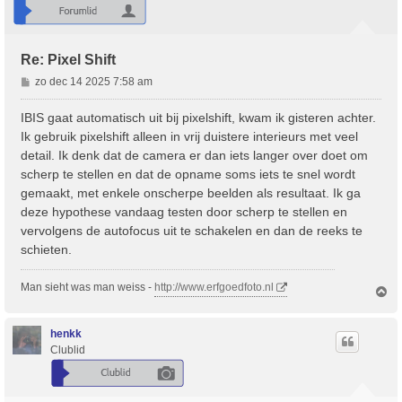
g
Re: Pixel Shift
B
zo dec 14 2025 7:58 am
e
r
IBIS gaat automatisch uit bij pixelshift, kwam ik gisteren achter.
i
Ik gebruik pixelshift alleen in vrij duistere interieurs met veel
c
detail. Ik denk dat de camera er dan iets langer over doet om
h
scherp te stellen en dat de opname soms iets te snel wordt
t
gemaakt, met enkele onscherpe beelden als resultaat. Ik ga
deze hypothese vandaag testen door scherp te stellen en
vervolgens de autofocus uit te schakelen en dan de reeks te
schieten.
Man sieht was man weiss -
http://www.erfgoedfoto.nl
O
m
h
o
henkk
o
Clublid
g