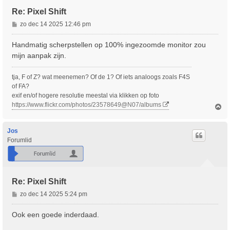
Re: Pixel Shift
B
zo dec 14 2025 12:46 pm
e
r
Handmatig scherpstellen op 100% ingezoomde monitor zou
i
mijn aanpak zijn.
c
h
tja, F of Z? wat meenemen? Of de 1? Of iets analoogs zoals F4S
t
of FA?
exif en/of hogere resolutie meestal via klikken op foto
https://www.flickr.com/photos/23578649@N07/albums
O
m
h
o
Jos
o
Forumlid
g
Re: Pixel Shift
B
zo dec 14 2025 5:24 pm
e
r
Ook een goede inderdaad.
i