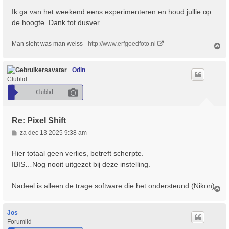
Ik ga van het weekend eens experimenteren en houd jullie op
de hoogte. Dank tot dusver.
Man sieht was man weiss -
http://www.erfgoedfoto.nl
O
m
h
o
Odin
o
Clublid
g
Re: Pixel Shift
B
za dec 13 2025 9:38 am
e
r
Hier totaal geen verlies, betreft scherpte.
i
IBIS…Nog nooit uitgezet bij deze instelling.
c
h
Nadeel is alleen de trage software die het ondersteund (Nikon).
t
O
m
h
o
Jos
o
Forumlid