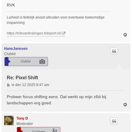
RVK
Luiheid is feitelijk alvast uitrusten voor eventuele toekomstige
inspanning
https://robvankralingen.fotoport.nl/
O
m
h
o
HansJanssen
o
Clublid
g
Re: Pixel Shift
B
vr dec 12 2025 8:47 am
e
r
Probeer focus shifting eens. Dat werkt op mijn z6iii bij
i
landschappen erg goed.
O
c
m
h
h
t
o
Tony D
o
Moderator
g