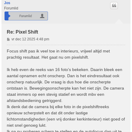
o
Jos
o
Forumlid
g
Re: Pixel Shift
B
vr dec 12 2025 4:48 pm
e
r
Focus shift pas ik veel toe in interieurs, vrijwel altijd met
i
prachtig resultaat. Het gaat nu om pixelshift.
c
h
Ik heb even de reeks van 16 foto's bekeken. Daarin bleek een
t
aantal opnamen echt onscherp. Dan is het eindresultaat ook
onscherp natuurlijk. De vraag is dus hoe die onscherpte
ontstaan is. Bewegingsonscherpte kan het niet zijn. De camera
staat immers op een stevig statief en wordt mbv een
afstandsbediening getriggerd.
Ik denk dat de camera bij elke foto in de pixelshiftreeks
opnieuw scherpstelt en dat dit onder lastige
lichtomstandigheden (een vrij donker kerkinterieur) niet goed of
niet snel genoeg lukt.
Ik ga nu proberen scherp te stellen en de autofocus dan uit te