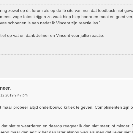
ring zowel op dit forum als op de fb site van ncn dat feedback niet ge
meest vage fotos krijgen zo vaak hiep hiep hoera en mooi en goed verz
ute schoenen is aan nadat ik Vincent zijn reactie las.'
tief op vat en dank Jelmer en Vincent voor jullie reactie.
meer.
 12 2019 9:47 pm
t maar probeer altijd onderbouwd kritiek te geven. Complimenten zijn 
dat niet te waarderen en daarop reageer ik dan niet meer, of minder. 
 erop maar dan edit ik het dan later alsnog weg als men dat liever niet 