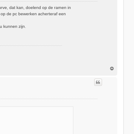
curve, dat kan, doelend op de ramen in
et op de pc bewerken acherteraf een
u kunnen zijn.
O
m
h
o
o
g