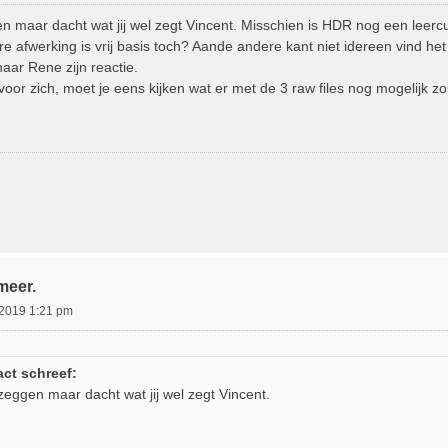
gen maar dacht wat jij wel zegt Vincent. Misschien is HDR nog een leer
re afwerking is vrij basis toch? Aande andere kant niet idereen vind h
ar Rene zijn reactie.
voor zich, moet je eens kijken wat er met de 3 raw files nog mogelijk zo
meer.
 2019 1:21 pm
act schreef:
 zeggen maar dacht wat jij wel zegt Vincent.