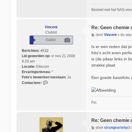
c
t
Besmet met het NAS-virus
e
e
r
Vincent
Re: Geen chemie 
R
Clublid
B
door
Vincent
»
do sep
e
e
n
r
é
Is er een reden dat je
i
Berichten:
4532
S
foto's echt even perf
c
Lid geworden op:
6
vr nov 21 2008
is (de pilaar links in
h
9:29 am
4
strakke plaat.
t
Locatie:
Ellecom
Ervaringsniveau:
*
Een goede basisfoto 
Foto's bewerken toestaan:
Ja
C
Contacteer:
o
n
t
Fin.
a
c
t
e
Re: Geen chemie 
e
B
door
strangeartefact
r