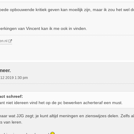
oede opbouwende kritiek geven kan moeilijk zijn, maar ik zou het wel 
rkingen van Vincent kan ik me ook in vinden.
en.nl
meer.
 12 2019 1:30 pm
act schreef:
nt niet idereen vind het op de pc bewerken acherteraf een must.
ar wat JJG zegt; je kunt altijd meningen en zienswijzes delen. Zelfs a
ts van leren.