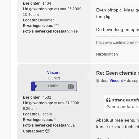
a
Berichten:
1434
n
Lid geworden op:
wo mar 25 2009
Even offtopic. Maar g
g
10:46 pm
tong ligt.
e
Locatie:
Deventer.
a
Ervaringsniveau:
***
De bewerking en opme
r
Foto's bewerken toestaan:
Nee
t
e
https://www.jelmergremm
f
a
Nikondingen
c
t
Vincent
Re: Geen chemie 
Clublid
B
door
Vincent
»
do sep
e
r
i
Berichten:
4532
strangeartef
c
Lid geworden op:
vr nov 21 2008
Aande andere ka
h
9:29 am
t
Locatie:
Ellecom
Absoluut mee eens, ma
Ervaringsniveau:
*
Foto's bewerken toestaan:
Ja
kun je er vaak toch ie
C
Contacteer:
o