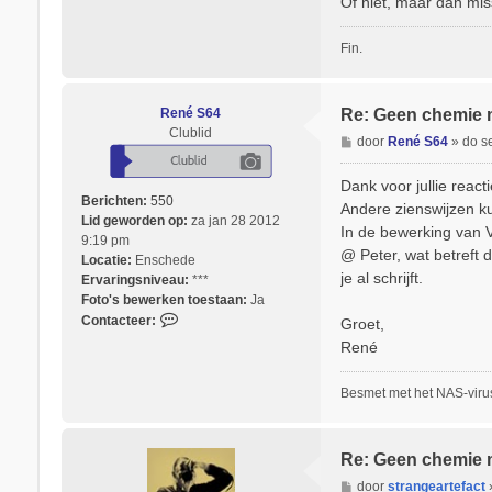
Of niet, maar dan mi
n
t
Fin.
a
c
t
e
René S64
Re: Geen chemie 
e
Clublid
B
door
René S64
»
do s
r
e
V
r
Dank voor jullie reac
i
i
Berichten:
550
Andere zienswijzen ku
n
c
Lid geworden op:
za jan 28 2012
c
In de bewerking van 
h
9:19 pm
e
@ Peter, wat betreft d
t
Locatie:
Enschede
n
je al schrijft.
Ervaringsniveau:
***
t
Foto's bewerken toestaan:
Ja
C
Contacteer:
Groet,
o
René
n
t
Besmet met het NAS-virus
a
c
t
e
Re: Geen chemie 
e
B
door
strangeartefact