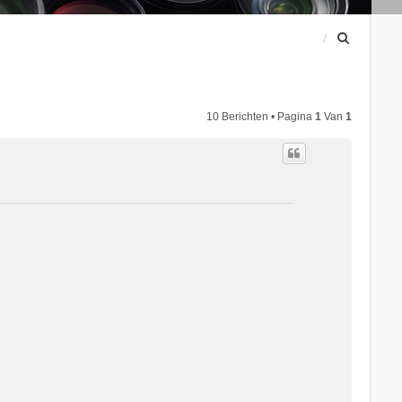
Z
o
e
k
10 Berichten • Pagina
1
Van
1