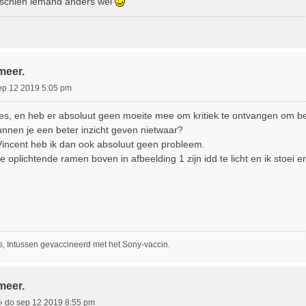
sschien iemand anders wel
meer.
ep 12 2019 5:05 pm
ties, en heb er absoluut geen moeite mee om kritiek te ontvangen om b
nnen je een beter inzicht geven nietwaar?
Vincent heb ik dan ook absoluut geen probleem.
e oplichtende ramen boven in afbeelding 1 zijn idd te licht en ik stoei e
, Intussen gevaccineerd met het Sony-vaccin.
meer.
»
do sep 12 2019 8:55 pm