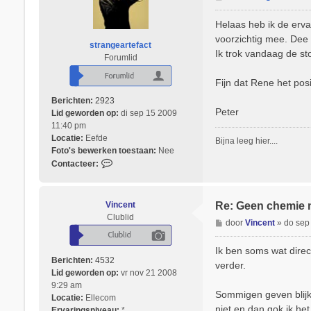
r
e
R
r
Helaas heb ik de erva
e
i
voorzichtig mee. Dee 
n
strangeartefact
c
Ik trok vandaag de sto
é
Forumlid
h
S
t
6
Fijn dat Rene het posi
4
Berichten:
2923
Peter
Lid geworden op:
di sep 15 2009
11:40 pm
Locatie:
Eefde
Bijna leeg hier....
Foto's bewerken toestaan:
Nee
C
Contacteer:
o
n
t
Vincent
Re: Geen chemie 
a
Clublid
B
door
Vincent
»
do sep
c
e
t
r
Ik ben soms wat direc
e
i
Berichten:
4532
e
verder.
c
Lid geworden op:
vr nov 21 2008
r
h
9:29 am
s
Sommigen geven blijk 
t
Locatie:
Ellecom
t
niet en dan gok ik het
Ervaringsniveau:
*