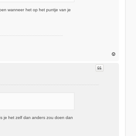
doen wanneer het op het puntje van je
O
m
h
o
o
g
ls je het zelf dan anders zou doen dan