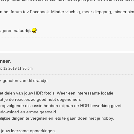
an het forum tov Facebook. Minder vluchtig, meer diepgang, minder simp
geren natuurlijk
meer.
ep 12 2019 11:30 pm
k genoten van dit draadje.
t delen van jouw HDR foto's. Weer een interessante locatie.
dat je de reacties zo goed hebt opgenomen.
aropvolgende discussie hebben mij aan de HDR bewerking gezet.
gedownload en ermee gestoeid.
lijkse dingen te vergeten en iets te gaan doen met je hobby.
r jouw leerzame opmerkingen.