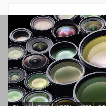
Home
Club
Activiteiten
Fotolocaties
Webwinkel
Forum