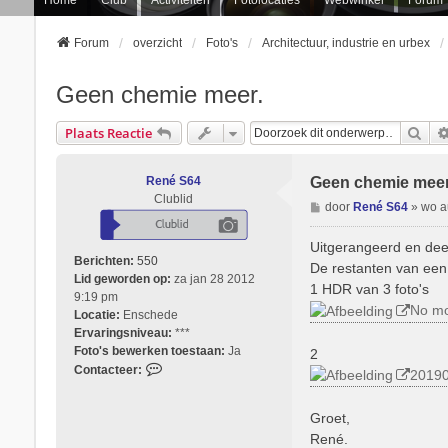
Forum
overzicht
Foto's
Architectuur, industrie en urbex
Geen chemie meer.
Zoe
Plaats Reactie
René S64
Geen chemie meer
Clublid
B
door
René S64
»
wo a
e
r
Uitgerangeerd en deel
i
Berichten:
550
De restanten van een 
c
Lid geworden op:
za jan 28 2012
1 HDR van 3 foto's
h
9:19 pm
No mo
t
Locatie:
Enschede
Ervaringsniveau:
***
Foto's bewerken toestaan:
Ja
2
C
Contacteer:
2019
o
n
Groet,
t
René.
a