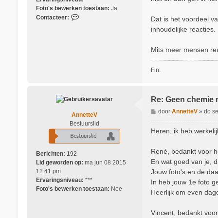
r
Foto's bewerken toestaan:
Ja
a
C
Contacteer:
Dat is het voordeel v
n
o
g
inhoudelijke reacties.
n
e
t
a
Mits meer mensen rea
a
r
c
t
t
Fin.
e
e
f
e
a
r
c
Re: Geen chemie 
V
t
B
door
AnnetteV
»
do s
i
AnnetteV
e
n
Bestuurslid
r
Heren, ik heb werkelij
c
i
e
c
n
René, bedankt voor he
Berichten:
192
h
t
En wat goed van je, 
Lid geworden op:
ma jun 08 2015
t
Jouw foto's en de da
12:41 pm
Ervaringsniveau:
***
In heb jouw 1e foto 
Foto's bewerken toestaan:
Nee
Heerlijk om even dage
Vincent, bedankt voo