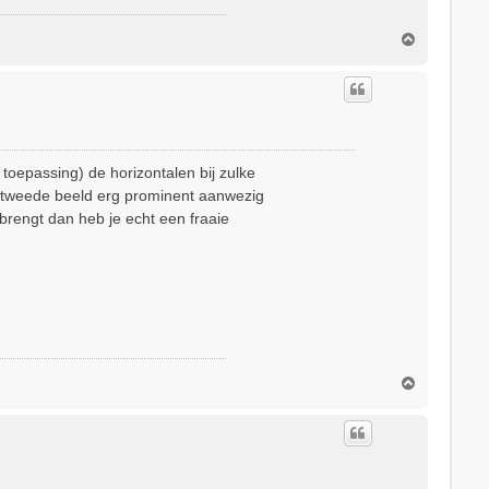
O
m
h
o
o
g
 toepassing) de horizontalen bij zulke
et tweede beeld erg prominent aanwezig
n brengt dan heb je echt een fraaie
O
m
h
o
o
g