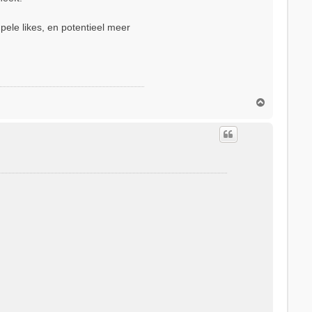
ele likes, en potentieel meer
O
m
h
o
o
g