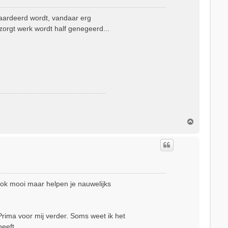
waardeerd wordt, vandaar erg
orgt werk wordt half genegeerd...
O
m
h
o
o
g
ook mooi maar helpen je nauwelijks
Prima voor mij verder. Soms weet ik het
heeft.