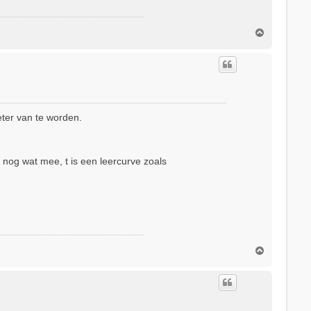
O
m
h
o
o
g
eter van te worden.
r nog wat mee, t is een leercurve zoals
O
m
h
o
o
g