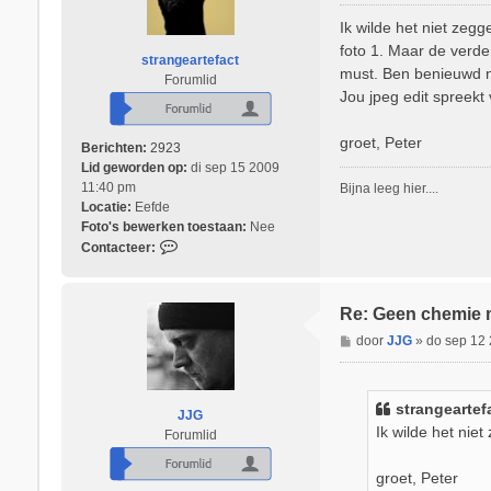
e
V
r
Ik wilde het niet zeg
i
i
foto 1. Maar de verde
n
strangeartefact
c
c
must. Ben benieuwd na
Forumlid
h
e
Jou jpeg edit spreekt 
t
n
t
groet, Peter
Berichten:
2923
Lid geworden op:
di sep 15 2009
11:40 pm
Bijna leeg hier....
Locatie:
Eefde
Foto's bewerken toestaan:
Nee
C
Contacteer:
o
n
t
Re: Geen chemie 
a
B
door
JJG
»
do sep 12
c
e
t
r
e
i
e
strangeartef
JJG
c
r
Ik wilde het niet
Forumlid
h
s
t
t
groet, Peter
r