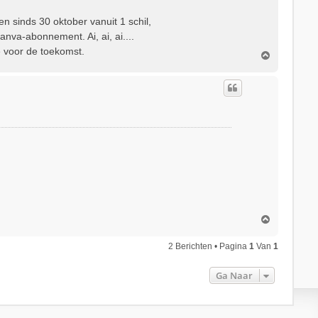
n sinds 30 oktober vanuit 1 schil,
nva-abonnement. Ai, ai, ai....
 voor de toekomst.
O
m
h
o
o
g
O
m
h
2 Berichten • Pagina
1
Van
1
o
o
Ga Naar
g