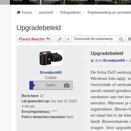
Forum
overzicht
Fotograferen
Fotobewerking en archiver
Upgradebeleid
Zoe
Plaats Reactie
Upgradebeleid
B
door
Brandpunt68
»
z
e
r
De firma DxO verkoopt
Brandpunt68
i
Clublid
Windows foto-app), wo
c
horizontale of vertica
h
wordt relatief goedko
t
Berichten:
17
verdween van het tonee
Lid geworden op:
ma mar 31 2025
wenden. Wanneer je ee
4:46 pm
ingetrokken. Binnen h
Ervaringsniveau:
****
en staat het in de kle
Foto's bewerken toestaan:
Nee
biedt. Bovenstaande z
vragen. Voor upgraden