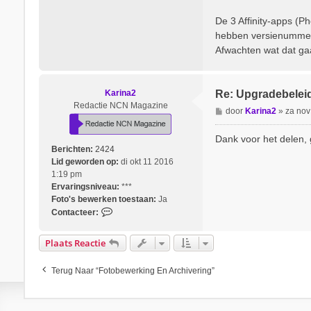
De 3 Affinity-apps (P
hebben versienummer 3
Afwachten wat dat gaa
Karina2
Re: Upgradebelei
Redactie NCN Magazine
B
door
Karina2
»
za nov
e
r
Dank voor het delen,
i
Berichten:
2424
c
Lid geworden op:
di okt 11 2016
h
1:19 pm
t
Ervaringsniveau:
***
Foto's bewerken toestaan:
Ja
C
Contacteer:
o
n
Plaats Reactie
t
a
Terug Naar “Fotobewerking En Archivering”
c
t
e