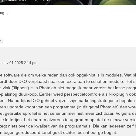
ing
k
Uitgebreid Zoeken
a nov 01 2025 2:14 pm
 software die om welke reden dan ook opgeknipt is in modules. Wat bij 
rdt door DxO verplaatst naar een extra aan te schaffen module. Het s
le vlak (‘flippen’) is in Photolab niet mogelijk maar vereist het losse 
op alsnog duurkoop. Eerder werd perspectiefcontrole als Nik-plugin ook
l. Natuurlijk is DxO geheel vrij zelf zijn marketingstrategie te bepalen. 
n upgrade koopt van een programma (in dit geval Photolab) dan wordt 
et gebruikersprofiel is het serienummer niet meer zichtbaar. Volgens de
ine lettertjes. Let daarom alvorens te upgraden op, dat de nieuwe versie
egt niets over de kwaliteit van de programma's. Die kan iedereen zelf 
 tegen gereduceerd tarief geldt echter: bezint eer ge begint.