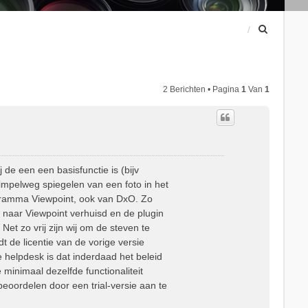
Z
o
e
k
2 Berichten • Pagina
1
Van
1
de een een basisfunctie is (bijv
impelweg spiegelen van een foto in het
programma Viewpoint, ook van DxO. Zo
 naar Viewpoint verhuisd en de plugin
Net zo vrij zijn wij om de steven te
de licentie van de vorige versie
 helpdesk is dat inderdaad het beleid
 minimaal dezelfde functionaliteit
beoordelen door een trial-versie aan te