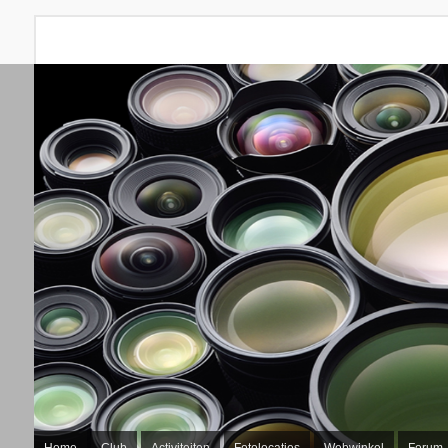
Home
Club
Activiteiten
Fotolocaties
Webwinkel
Forum