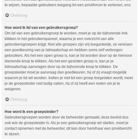
te wijzen, bepaalde gebruikers toegang tot een privéforum te verlenen, enz.
Omhoog
Hoe word ik lid van een gebruikersgroep?
Om lid van een gebruikersgroep te worden, moet je op de bijhorende link
klikken in het gebruikerspaneel, waarna je een overzicht van alle
gebruikersgroepen krijgt. Niet alle groepen zijn vrij toegankelijk, ze vereisen
een goedkeuring van je lidmaatschap en hebben soms zelf verborgen
gebruikers. Als het een open groep is, kan je lid worden door op de hiervoor
dienende knop te klikken. Als het een gesloten groep is, kan je je
lidmaatschap aanvragen door op de bijhorende knop te klikken. De
groepsleider moet je aanvraag dan goedkeuren, hij of zij vraagt mogelijk
waarom je lid wil worden. Indien je niet tot een groep toegelaten wordt, moet
je de groepsleider niet lastig vallen, hij of zij heeft een reden om je te
weigeren.
Omhoog
Hoe word ik een groepsleider?
Gebruikersgroepen worden door de beheerder gemaakt, deze beslist dus
ook wie de groepsleider is. Als je een gebruikersgroep wil starten, moet je
contact opnemen met de beheerder, dit kan door hem/haar een privébericht
te sturen.