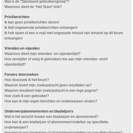
Wat is de "Standaard gebruikersgroep"?
Waarvoor dient de "Het Team"-link?
Privéberichten
Ik kan geen privéberichten sturen!
Ik blijf ongewenste privéberichten ontvangen!
Ik heb spam of een e-mail met ongepaste inhoud van iemand op dit forum
ontvangen!
Vrienden en vijanden
Waarvoor dient mijn vrienden- en vijandenlijst?
Hoe verwijder of voeg ik gebruikers toe aan mijn vrienden- en/of
vijandenlijst?
Forums doorzoeken
Hoe doorzoek ik het forum?
Waarom levert mijn zoekopdracht geen resultaten op?
Waarom resulteert mijn zoekopdracht in een lege pagina?
Hoe zoek ik een gebruiker?
Hoe kan ik mijn eigen berichten en onderwerpen vinden?
Onderwerpabonnementen en bladwijzers
Wat is het verschil tussen een bladwijzer en abonnement?
Hoe kan ik een bladwijzer of abonnement instellen op specifieke
onderwerpen?
Hoe kan ik een bladwijzer of abonnement instellen op specifieke forums?