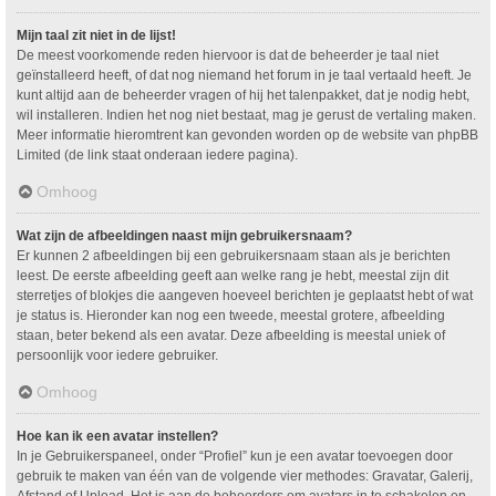
Mijn taal zit niet in de lijst!
De meest voorkomende reden hiervoor is dat de beheerder je taal niet
geïnstalleerd heeft, of dat nog niemand het forum in je taal vertaald heeft. Je
kunt altijd aan de beheerder vragen of hij het talenpakket, dat je nodig hebt,
wil installeren. Indien het nog niet bestaat, mag je gerust de vertaling maken.
Meer informatie hieromtrent kan gevonden worden op de website van phpBB
Limited (de link staat onderaan iedere pagina).
Omhoog
Wat zijn de afbeeldingen naast mijn gebruikersnaam?
Er kunnen 2 afbeeldingen bij een gebruikersnaam staan als je berichten
leest. De eerste afbeelding geeft aan welke rang je hebt, meestal zijn dit
sterretjes of blokjes die aangeven hoeveel berichten je geplaatst hebt of wat
je status is. Hieronder kan nog een tweede, meestal grotere, afbeelding
staan, beter bekend als een avatar. Deze afbeelding is meestal uniek of
persoonlijk voor iedere gebruiker.
Omhoog
Hoe kan ik een avatar instellen?
In je Gebruikerspaneel, onder “Profiel” kun je een avatar toevoegen door
gebruik te maken van één van de volgende vier methodes: Gravatar, Galerij,
Afstand of Upload. Het is aan de beheerders om avatars in te schakelen en