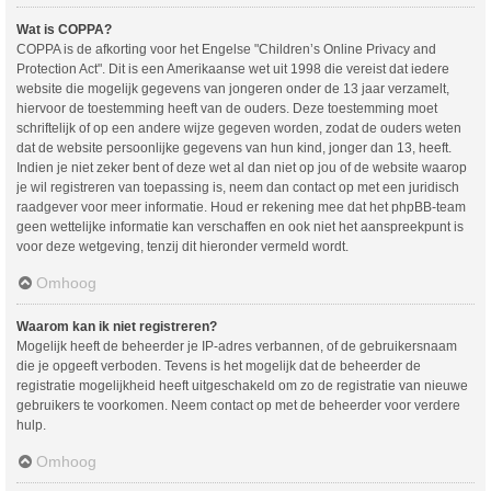
Wat is COPPA?
COPPA is de afkorting voor het Engelse "Children’s Online Privacy and
Protection Act". Dit is een Amerikaanse wet uit 1998 die vereist dat iedere
website die mogelijk gegevens van jongeren onder de 13 jaar verzamelt,
hiervoor de toestemming heeft van de ouders. Deze toestemming moet
schriftelijk of op een andere wijze gegeven worden, zodat de ouders weten
dat de website persoonlijke gegevens van hun kind, jonger dan 13, heeft.
Indien je niet zeker bent of deze wet al dan niet op jou of de website waarop
je wil registreren van toepassing is, neem dan contact op met een juridisch
raadgever voor meer informatie. Houd er rekening mee dat het phpBB-team
geen wettelijke informatie kan verschaffen en ook niet het aanspreekpunt is
voor deze wetgeving, tenzij dit hieronder vermeld wordt.
Omhoog
Waarom kan ik niet registreren?
Mogelijk heeft de beheerder je IP-adres verbannen, of de gebruikersnaam
die je opgeeft verboden. Tevens is het mogelijk dat de beheerder de
registratie mogelijkheid heeft uitgeschakeld om zo de registratie van nieuwe
gebruikers te voorkomen. Neem contact op met de beheerder voor verdere
hulp.
Omhoog