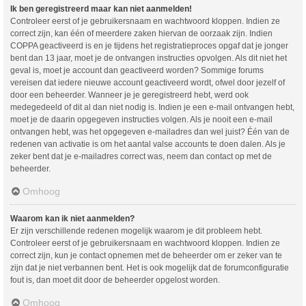
Ik ben geregistreerd maar kan niet aanmelden!
Controleer eerst of je gebruikersnaam en wachtwoord kloppen. Indien ze
correct zijn, kan één of meerdere zaken hiervan de oorzaak zijn. Indien
COPPA geactiveerd is en je tijdens het registratieproces opgaf dat je jonger
bent dan 13 jaar, moet je de ontvangen instructies opvolgen. Als dit niet het
geval is, moet je account dan geactiveerd worden? Sommige forums
vereisen dat iedere nieuwe account geactiveerd wordt, ofwel door jezelf of
door een beheerder. Wanneer je je geregistreerd hebt, werd ook
medegedeeld of dit al dan niet nodig is. Indien je een e-mail ontvangen hebt,
moet je de daarin opgegeven instructies volgen. Als je nooit een e-mail
ontvangen hebt, was het opgegeven e-mailadres dan wel juist? Één van de
redenen van activatie is om het aantal valse accounts te doen dalen. Als je
zeker bent dat je e-mailadres correct was, neem dan contact op met de
beheerder.
Omhoog
Waarom kan ik niet aanmelden?
Er zijn verschillende redenen mogelijk waarom je dit probleem hebt.
Controleer eerst of je gebruikersnaam en wachtwoord kloppen. Indien ze
correct zijn, kun je contact opnemen met de beheerder om er zeker van te
zijn dat je niet verbannen bent. Het is ook mogelijk dat de forumconfiguratie
fout is, dan moet dit door de beheerder opgelost worden.
Omhoog