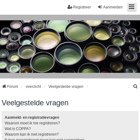
Registreer
Aanmelden
Forum
overzicht
Veelgestelde vragen
Veelgestelde vragen
k
Aanmeld- en registratievragen
Waarom moet ik me registreren?
Wat is COPPA?
Waarom kan ik niet registreren?
Ik ben geregistreerd maar kan niet aanmelden!