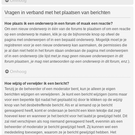
Omhoog
Vragen in verband met het plaatsen van berichten
Hoe plaats ik een onderwerp in een forum of maak een reactie?
Om een nieuw onderwerp in één van de forums te plaatsen of om een reactie
op een onderwerp te maken, klik je op de bijhorende knop op ofwel de
pagina met onderwerpen of in een bepaald onderwerp. Mogelijk moet je je
registreren voor je een nieuw onderwerp kan aanmaken, de permissies die
je al dan niet hebt in het forum staan onderaan de pagina met onderwerpen
of in een onderwerp (de lijst met
je mag geen nieuwe onderwerpen in dit
forum plaatsen, je mag niet antwoorden op een onderwerp in dit forum, enz.
).
Omhoog
Hoe wijzig of verwijder ik een bericht?
Tenzij je de beheerder of een moderator bent, kun je alleen je eigen
berichten wijzigen en verwijderen. Je kunt een bericht wijzigen (soms maar
voor een beperkte tijd nadat het geplaatst is) door te klikken op de
wijzig
knop van het desbetreffende bericht. Als er al iemand op je bericht
gereageerd heeft, komt er onderaan je bericht een klein tekstje dat zegt
hoeveel keer en wanneer je het bericht voor het laatst je gewijzigd hebt. Dit
zal niet verschijnen als nog niemand gereageerd heeft, evenmin als een
beheerder of moderator je bericht gewijzigd heeft. Zij kunnen wel een
mededeling toevoegen, waarom ze je bericht gewijzigd hebben. Het