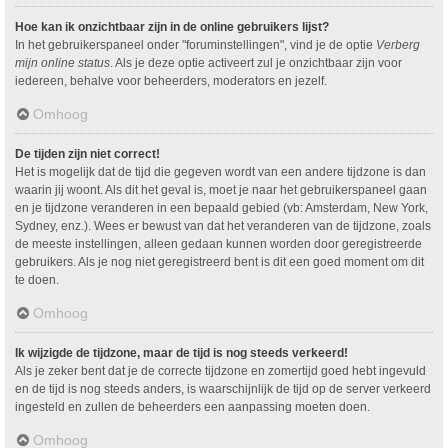
Hoe kan ik onzichtbaar zijn in de online gebruikers lijst?
In het gebruikerspaneel onder "foruminstellingen", vind je de optie
Verberg
mijn online status
. Als je deze optie activeert zul je onzichtbaar zijn voor
iedereen, behalve voor beheerders, moderators en jezelf.
Omhoog
De tijden zijn niet correct!
Het is mogelijk dat de tijd die gegeven wordt van een andere tijdzone is dan
waarin jij woont. Als dit het geval is, moet je naar het gebruikerspaneel gaan
en je tijdzone veranderen in een bepaald gebied (vb: Amsterdam, New York,
Sydney, enz.). Wees er bewust van dat het veranderen van de tijdzone, zoals
de meeste instellingen, alleen gedaan kunnen worden door geregistreerde
gebruikers. Als je nog niet geregistreerd bent is dit een goed moment om dit
te doen.
Omhoog
Ik wijzigde de tijdzone, maar de tijd is nog steeds verkeerd!
Als je zeker bent dat je de correcte tijdzone en zomertijd goed hebt ingevuld
en de tijd is nog steeds anders, is waarschijnlijk de tijd op de server verkeerd
ingesteld en zullen de beheerders een aanpassing moeten doen.
Omhoog