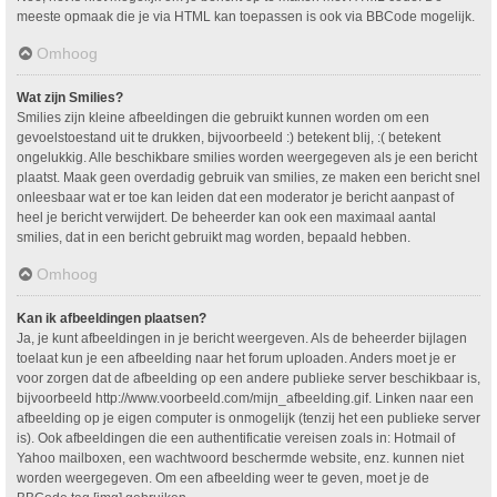
meeste opmaak die je via HTML kan toepassen is ook via BBCode mogelijk.
Omhoog
Wat zijn Smilies?
Smilies zijn kleine afbeeldingen die gebruikt kunnen worden om een
gevoelstoestand uit te drukken, bijvoorbeeld :) betekent blij, :( betekent
ongelukkig. Alle beschikbare smilies worden weergegeven als je een bericht
plaatst. Maak geen overdadig gebruik van smilies, ze maken een bericht snel
onleesbaar wat er toe kan leiden dat een moderator je bericht aanpast of
heel je bericht verwijdert. De beheerder kan ook een maximaal aantal
smilies, dat in een bericht gebruikt mag worden, bepaald hebben.
Omhoog
Kan ik afbeeldingen plaatsen?
Ja, je kunt afbeeldingen in je bericht weergeven. Als de beheerder bijlagen
toelaat kun je een afbeelding naar het forum uploaden. Anders moet je er
voor zorgen dat de afbeelding op een andere publieke server beschikbaar is,
bijvoorbeeld http://www.voorbeeld.com/mijn_afbeelding.gif. Linken naar een
afbeelding op je eigen computer is onmogelijk (tenzij het een publieke server
is). Ook afbeeldingen die een authentificatie vereisen zoals in: Hotmail of
Yahoo mailboxen, een wachtwoord beschermde website, enz. kunnen niet
worden weergegeven. Om een afbeelding weer te geven, moet je de