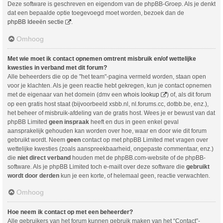
Deze software is geschreven en eigendom van de phpBB-Groep. Als je denkt
dat een bepaalde optie toegevoegd moet worden, bezoek dan de
phpBB Ideeën sectie
.
Omhoog
Met wie moet ik contact opnemen omtrent misbruik en/of wettelijke
kwesties in verband met dit forum?
Alle beheerders die op de "het team"-pagina vermeld worden, staan open
voor je klachten. Als je geen reactie hebt gekregen, kun je contact opnemen
met de eigenaar van het domein (dmv een
whois lookup
) of, als dit forum
op een gratis host staat (bijvoorbeeld xsbb.nl, nl.forums.cc, dotbb.be, enz.),
het beheer of misbruik-afdeling van de gratis host. Wees je er bewust van dat
phpBB Limited
geen inspraak
heeft en dus in geen enkel geval
aansprakelijk gehouden kan worden over hoe, waar en door wie dit forum
gebruikt wordt. Neem
geen
contact op met phpBB Limited met vragen over
wettelijke kwesties (zoals aanspreekbaarheid, ongepaste commentaar, enz.)
die
niet direct verband
houden met de phpBB.com-website of de phpBB-
software. Als je phpBB Limited toch e-mailt over deze software die
gebruikt
wordt door derden
kun je een korte, of helemaal geen, reactie verwachten.
Omhoog
Hoe neem ik contact op met een beheerder?
Alle gebruikers van het forum kunnen gebruik maken van het “Contact”-