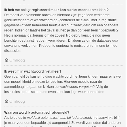
Ik heb me ooit geregistreerd maar kan nu niet meer aanmelden!?
De meest voorkomende oorzaken hiervoor zijn: je gaf een verkeerde
gebruikersnaam of wachtwoord op (controleer de e-mail met je registratie
gegevens) of een beheerder heeft je account verwijderd om één of andere
reden. Indien dit laatste het geval is, heb je dan ooit een bericht geplaatst?
Het is normaal dat forums om de zoveel tijd gebruikers, die nog geen
berichten geplaatst hebben, verwijderen. Dit doen ze om de database qua
omvang te verkleinen. Probeer je opnieuw te registreren en meng je in de
discussies.
Omhoog
Ik weet mijn wachtwoord niet meer!
Geen paniek! Je kan je huidige wachtwoord niet terug krijgen, maar er is wel
een mogelijkheid om deze te resetten. Hiervoor moet je naar de
aanmeldpagina gaan en klikken op
wachtwoord vergeten?
. Volg de
instructies op het scherm en even later kan je je weer aanmelden.
Omhoog
Waarom word ik automatisch afgemeld?
Als je de optie
meld mij automatisch aan bij ieder bezoek
niet aanvinkt, blijf
je maar voor een bepaalde tijd aangemeld. Zo wordt vermeden dat anderen