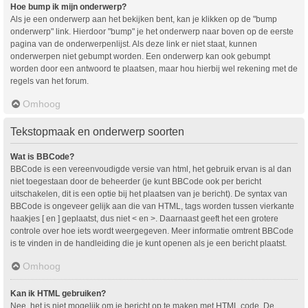
Hoe bump ik mijn onderwerp?
Als je een onderwerp aan het bekijken bent, kan je klikken op de "bump
onderwerp" link. Hierdoor "bump" je het onderwerp naar boven op de eerste
pagina van de onderwerpenlijst. Als deze link er niet staat, kunnen
onderwerpen niet gebumpt worden. Een onderwerp kan ook gebumpt
worden door een antwoord te plaatsen, maar hou hierbij wel rekening met de
regels van het forum.
Omhoog
Tekstopmaak en onderwerp soorten
Wat is BBCode?
BBCode is een vereenvoudigde versie van html, het gebruik ervan is al dan
niet toegestaan door de beheerder (je kunt BBCode ook per bericht
uitschakelen, dit is een optie bij het plaatsen van je bericht). De syntax van
BBCode is ongeveer gelijk aan die van HTML, tags worden tussen vierkante
haakjes [ en ] geplaatst, dus niet < en >. Daarnaast geeft het een grotere
controle over hoe iets wordt weergegeven. Meer informatie omtrent BBCode
is te vinden in de handleiding die je kunt openen als je een bericht plaatst.
Omhoog
Kan ik HTML gebruiken?
Nee, het is niet mogelijk om je bericht op te maken met HTML code. De