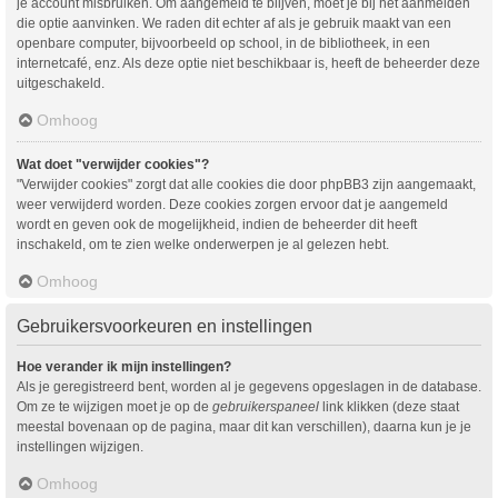
je account misbruiken. Om aangemeld te blijven, moet je bij het aanmelden
die optie aanvinken. We raden dit echter af als je gebruik maakt van een
openbare computer, bijvoorbeeld op school, in de bibliotheek, in een
internetcafé, enz. Als deze optie niet beschikbaar is, heeft de beheerder deze
uitgeschakeld.
Omhoog
Wat doet "verwijder cookies"?
"Verwijder cookies" zorgt dat alle cookies die door phpBB3 zijn aangemaakt,
weer verwijderd worden. Deze cookies zorgen ervoor dat je aangemeld
wordt en geven ook de mogelijkheid, indien de beheerder dit heeft
inschakeld, om te zien welke onderwerpen je al gelezen hebt.
Omhoog
Gebruikersvoorkeuren en instellingen
Hoe verander ik mijn instellingen?
Als je geregistreerd bent, worden al je gegevens opgeslagen in de database.
Om ze te wijzigen moet je op de
gebruikerspaneel
link klikken (deze staat
meestal bovenaan op de pagina, maar dit kan verschillen), daarna kun je je
instellingen wijzigen.
Omhoog