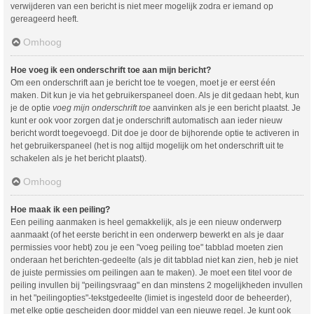
verwijderen van een bericht is niet meer mogelijk zodra er iemand op
gereageerd heeft.
Omhoog
Hoe voeg ik een onderschrift toe aan mijn bericht?
Om een onderschrift aan je bericht toe te voegen, moet je er eerst één
maken. Dit kun je via het gebruikerspaneel doen. Als je dit gedaan hebt, kun
je de optie
voeg mijn onderschrift toe
aanvinken als je een bericht plaatst. Je
kunt er ook voor zorgen dat je onderschrift automatisch aan ieder nieuw
bericht wordt toegevoegd. Dit doe je door de bijhorende optie te activeren in
het gebruikerspaneel (het is nog altijd mogelijk om het onderschrift uit te
schakelen als je het bericht plaatst).
Omhoog
Hoe maak ik een peiling?
Een peiling aanmaken is heel gemakkelijk, als je een nieuw onderwerp
aanmaakt (of het eerste bericht in een onderwerp bewerkt en als je daar
permissies voor hebt) zou je een "voeg peiling toe" tabblad moeten zien
onderaan het berichten-gedeelte (als je dit tabblad niet kan zien, heb je niet
de juiste permissies om peilingen aan te maken). Je moet een titel voor de
peiling invullen bij "peilingsvraag" en dan minstens 2 mogelijkheden invullen
in het "peilingopties"-tekstgedeelte (limiet is ingesteld door de beheerder),
met elke optie gescheiden door middel van een nieuwe regel. Je kunt ook