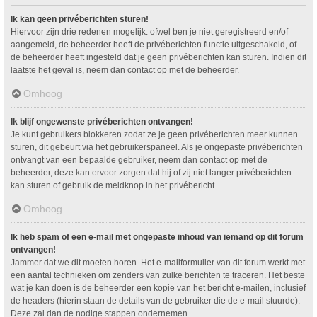
Ik kan geen privéberichten sturen!
Hiervoor zijn drie redenen mogelijk: ofwel ben je niet geregistreerd en/of
aangemeld, de beheerder heeft de privéberichten functie uitgeschakeld, of
de beheerder heeft ingesteld dat je geen privéberichten kan sturen. Indien dit
laatste het geval is, neem dan contact op met de beheerder.
Omhoog
Ik blijf ongewenste privéberichten ontvangen!
Je kunt gebruikers blokkeren zodat ze je geen privéberichten meer kunnen
sturen, dit gebeurt via het gebruikerspaneel. Als je ongepaste privéberichten
ontvangt van een bepaalde gebruiker, neem dan contact op met de
beheerder, deze kan ervoor zorgen dat hij of zij niet langer privéberichten
kan sturen of gebruik de meldknop in het privébericht.
Omhoog
Ik heb spam of een e-mail met ongepaste inhoud van iemand op dit forum
ontvangen!
Jammer dat we dit moeten horen. Het e-mailformulier van dit forum werkt met
een aantal technieken om zenders van zulke berichten te traceren. Het beste
wat je kan doen is de beheerder een kopie van het bericht e-mailen, inclusief
de headers (hierin staan de details van de gebruiker die de e-mail stuurde).
Deze zal dan de nodige stappen ondernemen.