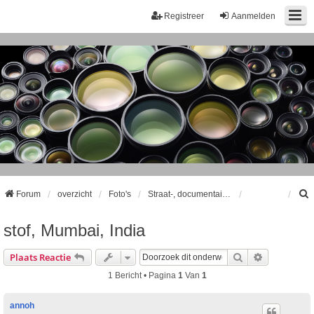
Registreer
Aanmelden
Forum
overzicht
Foto's
Straat-, documentaire- en reisfotografie
stof, Mumbai, India
k
Zoek
Uitgebreid
Plaats Reactie
1 Bericht • Pagina
1
Van
1
annoh