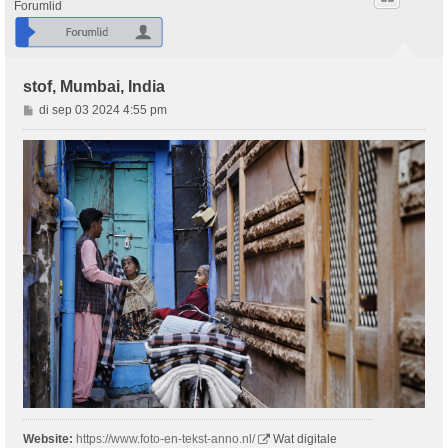
Forumlid
stof, Mumbai, India
B
di sep 03 2024 4:55 pm
e
r
i
c
h
t
Website:
https://www.foto-en-tekst-anno.nl/
Wat digitale